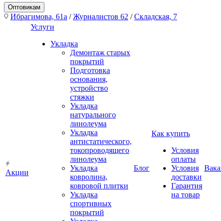
Оптовикам
Ибрагимова, 61а
/
Журналистов 62
/
Складская, 7
Услуги
Укладка
Демонтаж старых
покрытий
Подготовка
основания,
устройство
стяжки
Укладка
натурального
линолеума
Укладка
Как купить
антистатического,
токопроводящего
Условия
линолеума
оплаты
Укладка
Блог
Условия
Вака
Акции
ковролина,
доставки
ковровой плитки
Гарантия
Укладка
на товар
спортивных
покрытий