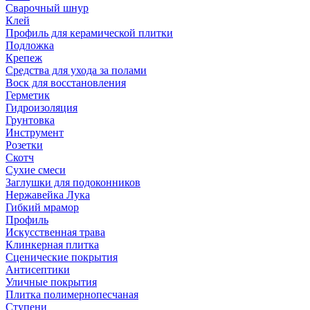
Сварочный шнур
Клей
Профиль для керамической плитки
Подложка
Крепеж
Средства для ухода за полами
Воск для восстановления
Герметик
Гидроизоляция
Грунтовка
Инструмент
Розетки
Скотч
Сухие смеси
Заглушки для подоконников
Нержавейка Лука
Гибкий мрамор
Профиль
Искусственная трава
Клинкерная плитка
Сценические покрытия
Антисептики
Уличные покрытия
Плитка полимернопесчаная
Ступени