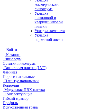
Укладка
коммерческого
линолеума
Укладка
виниловой и
кварцвиниловой
плитки
Укладка ламината
Укладка
паркетной доски
Войти
Каталог
Линолеум
Остатки линолеума
Виниловая плитка (LVT)
Ламинат
Пороги напольные
Плинтус напольный
Ковролин
Модульная ПВХ плитка
Комплектующие
Гибкий мрамор
Профиль
Искусственная трава