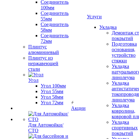
Соединитель
100мм
Соединитель
Услуги
55мм
Соединитель
Укладка
58мм
Демонтаж с
Соединитель
покрытий
72мм
Подготовка
Плинтус
основания,
алюминиевый
устройство
Плинтус из
стяжки
нержавеющей
Укладка
стали
натуральног
линолеума
Угол
Укладка
Угол 100мм
антистатиче
Угол 55мм
токопроводя
Угол 58мм
линолеума
Угол 72мм
Укладка
Акции
ковролина,
ковровой пл
Укладка
Для Автомойки/
спортивных
СТО
покрытий
Укладка