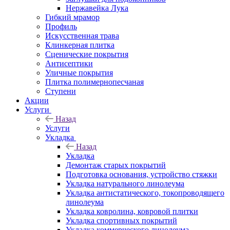
Нержавейка Лука
Гибкий мрамор
Профиль
Искусственная трава
Клинкерная плитка
Сценические покрытия
Антисептики
Уличные покрытия
Плитка полимернопесчаная
Ступени
Акции
Услуги
Назад
Услуги
Укладка
Назад
Укладка
Демонтаж старых покрытий
Подготовка основания, устройство стяжки
Укладка натурального линолеума
Укладка антистатического, токопроводящего
линолеума
Укладка ковролина, ковровой плитки
Укладка спортивных покрытий
Укладка коммерческого линолеума