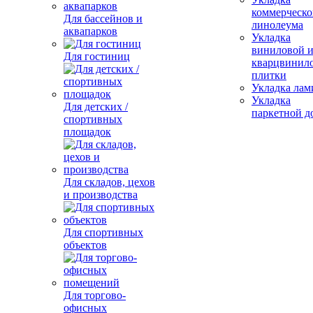
коммерческо
Для бассейнов и
линолеума
аквапарков
Укладка
виниловой 
Для гостиниц
кварцвинил
плитки
Укладка лам
Укладка
Для детских /
паркетной д
спортивных
площадок
Для складов, цехов
и производства
Для спортивных
объектов
Для торгово-
офисных