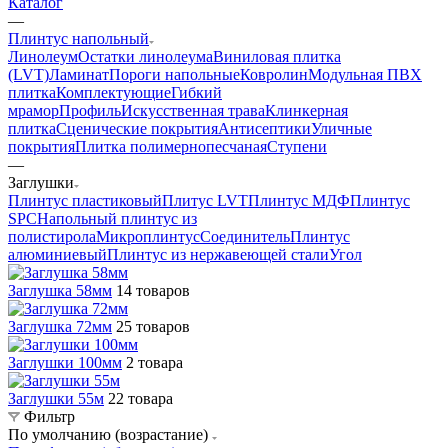
Каталог
—
Плинтус напольный
Линолеум
Остатки линолеума
Виниловая плитка
(LVT)
Ламинат
Пороги напольные
Ковролин
Модульная ПВХ
плитка
Комплектующие
Гибкий
мрамор
Профиль
Искусственная трава
Клинкерная
плитка
Сценические покрытия
Антисептики
Уличные
покрытия
Плитка полимернопесчаная
Ступени
—
Заглушки
Плинтус пластиковый
Плитус LVT
Плинтус МДФ
Плинтус
SPC
Напольный плинтус из
полистирола
Микроплинтус
Соединитель
Плинтус
алюминиевый
Плинтус из нержавеющей стали
Угол
Заглушка 58мм
14 товаров
Заглушка 72мм
25 товаров
Заглушки 100мм
2 товара
Заглушки 55м
22 товара
Фильтр
По умолчанию (возрастание)