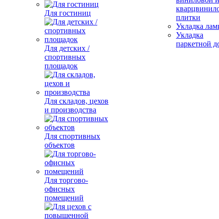
кварцвинил
Для гостиниц
плитки
Укладка лам
Укладка
паркетной д
Для детских /
спортивных
площадок
Для складов, цехов
и производства
Для спортивных
объектов
Для торгово-
офисных
помещений