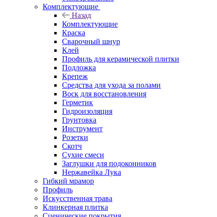
Комплектующие
Назад
Комплектующие
Краска
Сварочный шнур
Клей
Профиль для керамической плитки
Подложка
Крепеж
Средства для ухода за полами
Воск для восстановления
Герметик
Гидроизоляция
Грунтовка
Инструмент
Розетки
Скотч
Сухие смеси
Заглушки для подоконников
Нержавейка Лука
Гибкий мрамор
Профиль
Искусственная трава
Клинкерная плитка
Сценические покрытия