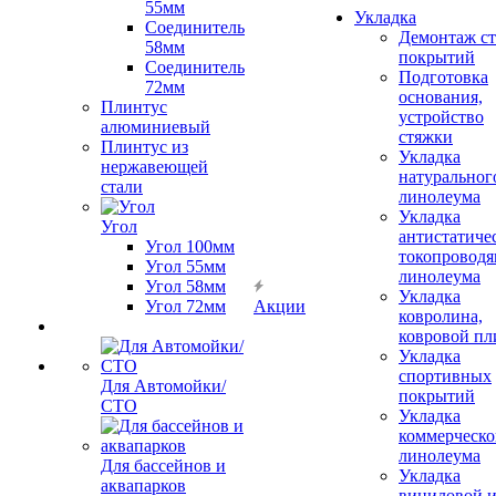
55мм
Укладка
Соединитель
Демонтаж с
58мм
покрытий
Соединитель
Подготовка
72мм
основания,
Плинтус
устройство
алюминиевый
стяжки
Плинтус из
Укладка
нержавеющей
натуральног
стали
линолеума
Укладка
Угол
антистатиче
Угол 100мм
токопроводя
Угол 55мм
линолеума
Угол 58мм
Укладка
Угол 72мм
Акции
ковролина,
ковровой пл
Укладка
спортивных
Для Автомойки/
покрытий
СТО
Укладка
коммерческо
линолеума
Для бассейнов и
Укладка
аквапарков
виниловой 