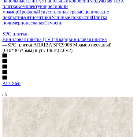
напольные
Плинтус напольный
Ковролин
Модульная ПВХ
плитка
Комплектующие
Гибкий
мрамор
Профиль
Искусственная трава
Сценические
покрытия
Антисептики
Уличные покрытия
Плитка
полимернопесчаная
Ступени
—
SPC плитка
Виниловая плитка (LVT)
Кварцвиниловая плитка
—
SPC плитка ARRIBA SPC9906 Мрамор песчаный
(610*305*5мм) в уп. 14шт.(2,6м2)
Alta Step