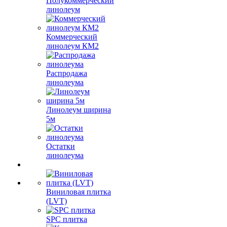
Полукоммерческий
линолеум
Коммерческий
линолеум КМ2
Распродажа
линолеума
Линолеум ширина
5м
Остатки
линолеума
Виниловая плитка
(LVT)
SPC плитка