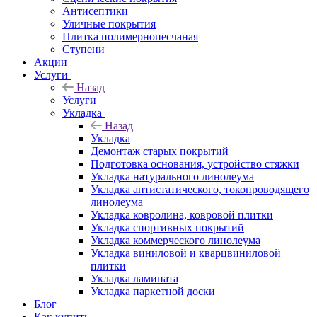
Антисептики
Уличные покрытия
Плитка полимернопесчаная
Ступени
Акции
Услуги
Назад
Услуги
Укладка
Назад
Укладка
Демонтаж старых покрытий
Подготовка основания, устройство стяжки
Укладка натурального линолеума
Укладка антистатического, токопроводящего
линолеума
Укладка ковролина, ковровой плитки
Укладка спортивных покрытий
Укладка коммерческого линолеума
Укладка виниловой и кварцвиниловой
плитки
Укладка ламината
Укладка паркетной доски
Блог
Как купить