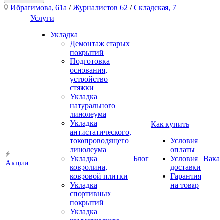
Ибрагимова, 61а
/
Журналистов 62
/
Складская, 7
Услуги
Укладка
Демонтаж старых
покрытий
Подготовка
основания,
устройство
стяжки
Укладка
натурального
линолеума
Укладка
Как купить
антистатического,
токопроводящего
Условия
линолеума
оплаты
Укладка
Блог
Условия
Вака
Акции
ковролина,
доставки
ковровой плитки
Гарантия
Укладка
на товар
спортивных
покрытий
Укладка