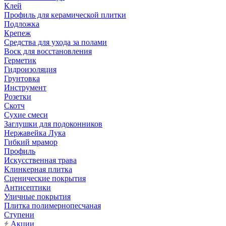
Клей
Профиль для керамической плитки
Подложка
Крепеж
Средства для ухода за полами
Воск для восстановления
Герметик
Гидроизоляция
Грунтовка
Инструмент
Розетки
Скотч
Сухие смеси
Заглушки для подоконников
Нержавейка Лука
Гибкий мрамор
Профиль
Искусственная трава
Клинкерная плитка
Сценические покрытия
Антисептики
Уличные покрытия
Плитка полимернопесчаная
Ступени
Акции