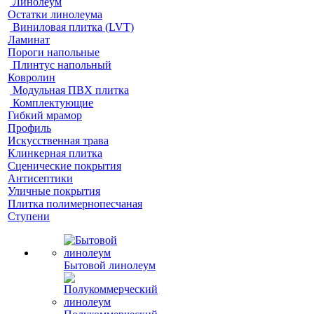
Линолеум
Остатки линолеума
Виниловая плитка (LVT)
Ламинат
Пороги напольные
Плинтус напольный
Ковролин
Модульная ПВХ плитка
Комплектующие
Гибкий мрамор
Профиль
Искусственная трава
Клинкерная плитка
Сценические покрытия
Антисептики
Уличные покрытия
Плитка полимернопесчаная
Ступени
Бытовой линолеум