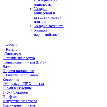
коммерческого
линолеума
Укладка
виниловой и
кварцвиниловой
плитки
Укладка ламината
Укладка
паркетной доски
Войти
Каталог
Линолеум
Остатки линолеума
Виниловая плитка (LVT)
Ламинат
Пороги напольные
Плинтус напольный
Ковролин
Модульная ПВХ плитка
Комплектующие
Гибкий мрамор
Профиль
Искусственная трава
Клинкерная плитка