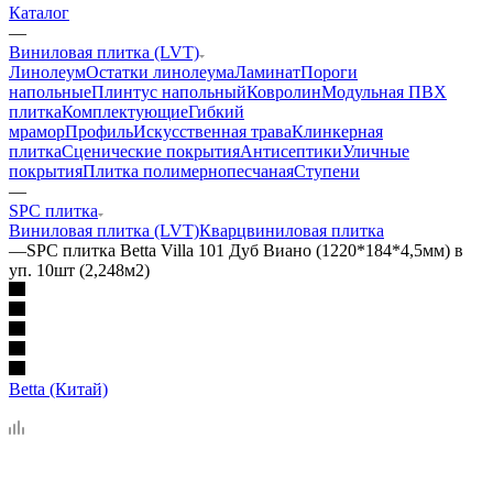
Каталог
—
Виниловая плитка (LVT)
Линолеум
Остатки линолеума
Ламинат
Пороги
напольные
Плинтус напольный
Ковролин
Модульная ПВХ
плитка
Комплектующие
Гибкий
мрамор
Профиль
Искусственная трава
Клинкерная
плитка
Сценические покрытия
Антисептики
Уличные
покрытия
Плитка полимернопесчаная
Ступени
—
SPC плитка
Виниловая плитка (LVT)
Кварцвиниловая плитка
—
SPC плитка Betta Villa 101 Дуб Виано (1220*184*4,5мм) в
уп. 10шт (2,248м2)
Betta (Китай)