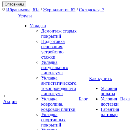
Оптовикам
Ибрагимова, 61а
/
Журналистов 62
/
Складская, 7
Услуги
Укладка
Демонтаж старых
покрытий
Подготовка
основания,
устройство
стяжки
Укладка
натурального
линолеума
Укладка
Как купить
антистатического,
токопроводящего
Условия
линолеума
оплаты
Укладка
Блог
Условия
Вака
Акции
ковролина,
доставки
ковровой плитки
Гарантия
Укладка
на товар
спортивных
покрытий