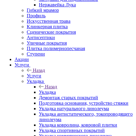
Нержавейка Лука
Гибкий мрамор
Профиль
Искусственная трава
Клинкерная плитка
Сценические покрытия
Антисептики
Уличные покрытия
Плитка полимернопесчаная
Ступени
Акции
Услуги
Назад
Услуги
Укладка
Назад
Укладка
Демонтаж старых покрытий
Подготовка основания, устройство стяжки
Укладка натурального линолеума
Укладка антистатического, токопроводящего
линолеума
Укладка ковролина, ковровой плитки
Укладка спортивных покрытий
Укладка коммерческого линолеума