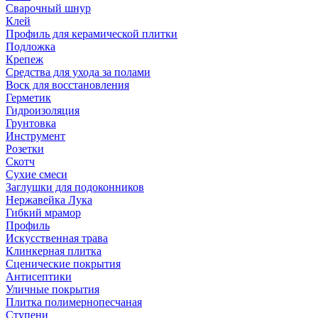
Сварочный шнур
Клей
Профиль для керамической плитки
Подложка
Крепеж
Средства для ухода за полами
Воск для восстановления
Герметик
Гидроизоляция
Грунтовка
Инструмент
Розетки
Скотч
Сухие смеси
Заглушки для подоконников
Нержавейка Лука
Гибкий мрамор
Профиль
Искусственная трава
Клинкерная плитка
Сценические покрытия
Антисептики
Уличные покрытия
Плитка полимернопесчаная
Ступени