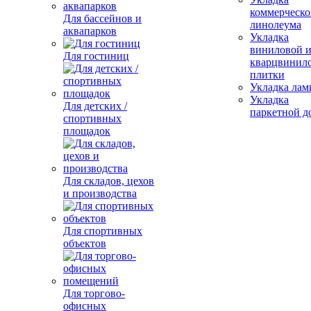
коммерческо
Для бассейнов и
линолеума
аквапарков
Укладка
виниловой 
Для гостиниц
кварцвинил
плитки
Укладка лам
Укладка
Для детских /
паркетной д
спортивных
площадок
Для складов, цехов
и производства
Для спортивных
объектов
Для торгово-
офисных