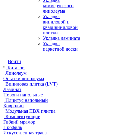
Укладка
коммерческого
линолеума
Укладка
виниловой и
кварцвиниловой
плитки
Укладка ламината
Укладка
паркетной доски
Войти
Каталог
Линолеум
Остатки линолеума
Виниловая плитка (LVT)
Ламинат
Пороги напольные
Плинтус напольный
Ковролин
Модульная ПВХ плитка
Комплектующие
Гибкий мрамор
Профиль
Искусственная трава