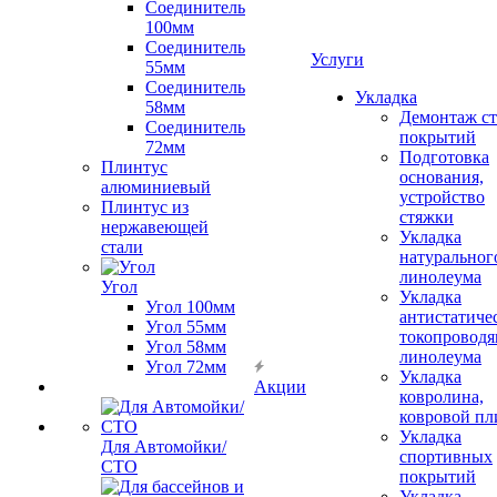
Соединитель
100мм
Соединитель
Услуги
55мм
Соединитель
Укладка
58мм
Демонтаж с
Соединитель
покрытий
72мм
Подготовка
Плинтус
основания,
алюминиевый
устройство
Плинтус из
стяжки
нержавеющей
Укладка
стали
натуральног
линолеума
Угол
Укладка
Угол 100мм
антистатиче
Угол 55мм
токопроводя
Угол 58мм
линолеума
Угол 72мм
Укладка
Акции
ковролина,
ковровой пл
Укладка
Для Автомойки/
спортивных
СТО
покрытий
Укладка