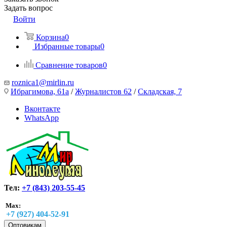
Задать вопрос
Войти
Корзина
0
Избранные товары
0
Сравнение товаров
0
roznica1@mirlin.ru
Ибрагимова, 61а
/
Журналистов 62
/
Складская, 7
Вконтакте
WhatsApp
Тел:
+7 (843) 203-55-45
Max:
+7 (927) 404-52-91
Оптовикам