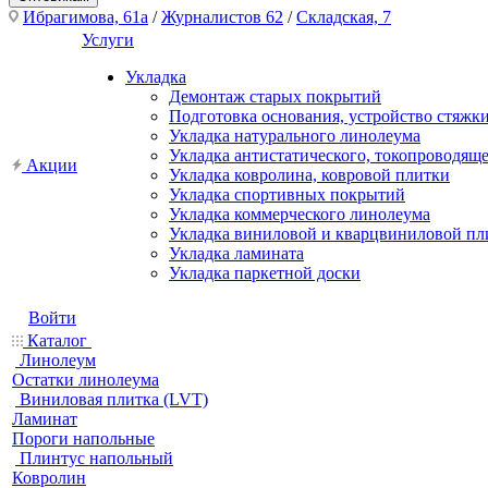
Ибрагимова, 61а
/
Журналистов 62
/
Складская, 7
Услуги
Укладка
Демонтаж старых покрытий
Подготовка основания, устройство стяжк
Укладка натурального линолеума
Укладка антистатического, токопроводящ
Акции
Укладка ковролина, ковровой плитки
Укладка спортивных покрытий
Укладка коммерческого линолеума
Укладка виниловой и кварцвиниловой пл
Укладка ламината
Укладка паркетной доски
Войти
Каталог
Линолеум
Остатки линолеума
Виниловая плитка (LVT)
Ламинат
Пороги напольные
Плинтус напольный
Ковролин