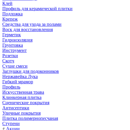
Клей
Профиль для керамической плитки
Подложка
Крепеж
Средства для ухода за полами
Воск для восстановления
Герметик
Гидроизоляция
Грунтовка
Инструмент
Розетки
Скотч
Сухие смеси
Заглушки для подоконников
Нержавейка Лука
Гибкий мрамор
Профиль
Искусственная трава
Клинкерная плитка
Сценические покрытия
Антисептики
Уличные покрытия
Плитка полимернопесчаная
Ступени
Акции