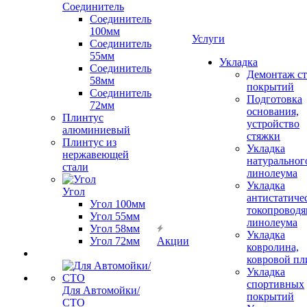
Соединитель
Соединитель
100мм
Услуги
Соединитель
55мм
Укладка
Соединитель
Демонтаж с
58мм
покрытий
Соединитель
Подготовка
72мм
основания,
Плинтус
устройство
алюминиевый
стяжки
Плинтус из
Укладка
нержавеющей
натуральног
стали
линолеума
Укладка
Угол
антистатиче
Угол 100мм
токопроводя
Угол 55мм
линолеума
Угол 58мм
Укладка
Угол 72мм
Акции
ковролина,
ковровой пл
Укладка
спортивных
Для Автомойки/
покрытий
СТО