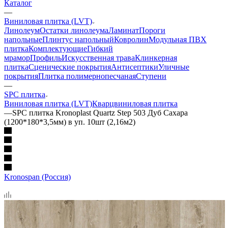
Каталог
—
Виниловая плитка (LVT)
Линолеум
Остатки линолеума
Ламинат
Пороги
напольные
Плинтус напольный
Ковролин
Модульная ПВХ
плитка
Комплектующие
Гибкий
мрамор
Профиль
Искусственная трава
Клинкерная
плитка
Сценические покрытия
Антисептики
Уличные
покрытия
Плитка полимернопесчаная
Ступени
—
SPC плитка
Виниловая плитка (LVT)
Кварцвиниловая плитка
—
SPC плитка Kronoplast Quartz Step 503 Дуб Сахара
(1200*180*3,5мм) в уп. 10шт (2,16м2)
Kronospan (Россия)