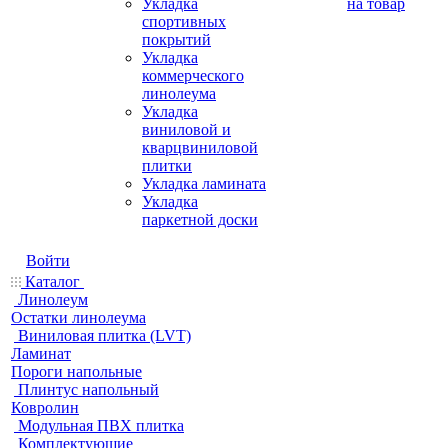
Укладка
на товар
спортивных
покрытий
Укладка
коммерческого
линолеума
Укладка
виниловой и
кварцвиниловой
плитки
Укладка ламината
Укладка
паркетной доски
Войти
Каталог
Линолеум
Остатки линолеума
Виниловая плитка (LVT)
Ламинат
Пороги напольные
Плинтус напольный
Ковролин
Модульная ПВХ плитка
Комплектующие