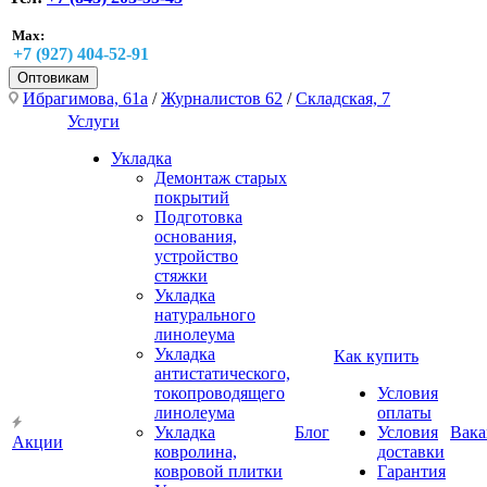
Max:
+7 (927) 404-52-91
Оптовикам
Ибрагимова, 61а
/
Журналистов 62
/
Складская, 7
Услуги
Укладка
Демонтаж старых
покрытий
Подготовка
основания,
устройство
стяжки
Укладка
натурального
линолеума
Укладка
Как купить
антистатического,
токопроводящего
Условия
линолеума
оплаты
Укладка
Блог
Условия
Вака
Акции
ковролина,
доставки
ковровой плитки
Гарантия