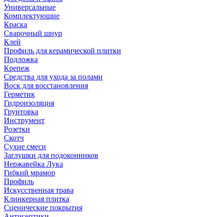
Универсальные
Комплектующие
Краска
Сварочный шнур
Клей
Профиль для керамической плитки
Подложка
Крепеж
Средства для ухода за полами
Воск для восстановления
Герметик
Гидроизоляция
Грунтовка
Инструмент
Розетки
Скотч
Сухие смеси
Заглушки для подоконников
Нержавейка Лука
Гибкий мрамор
Профиль
Искусственная трава
Клинкерная плитка
Сценические покрытия
Антисептики