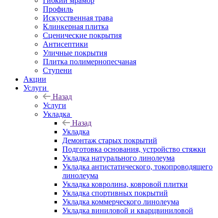
Гибкий мрамор
Профиль
Искусственная трава
Клинкерная плитка
Сценические покрытия
Антисептики
Уличные покрытия
Плитка полимернопесчаная
Ступени
Акции
Услуги
Назад
Услуги
Укладка
Назад
Укладка
Демонтаж старых покрытий
Подготовка основания, устройство стяжки
Укладка натурального линолеума
Укладка антистатического, токопроводящего
линолеума
Укладка ковролина, ковровой плитки
Укладка спортивных покрытий
Укладка коммерческого линолеума
Укладка виниловой и кварцвиниловой