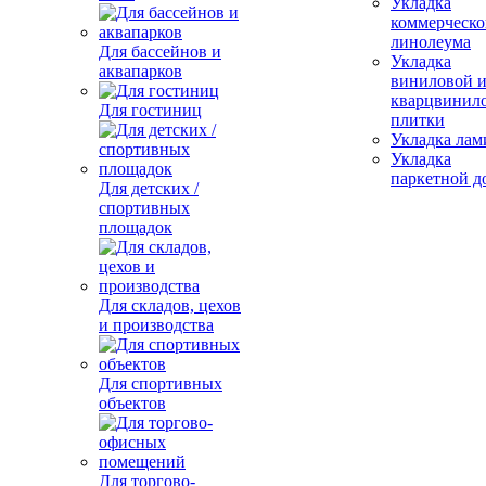
Укладка
коммерческо
линолеума
Для бассейнов и
Укладка
аквапарков
виниловой 
кварцвинил
Для гостиниц
плитки
Укладка лам
Укладка
паркетной д
Для детских /
спортивных
площадок
Для складов, цехов
и производства
Для спортивных
объектов
Для торгово-