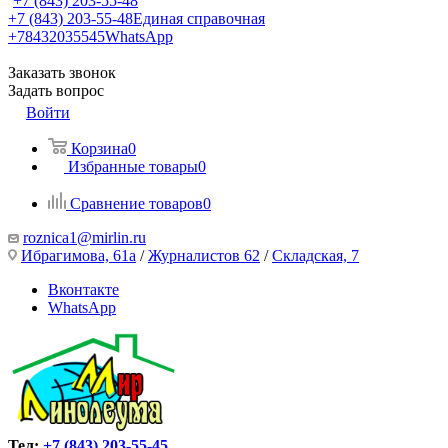
+7 (843) 203-55-48
+7 (843) 203-55-48
Единая справочная
+78432035545
WhatsApp
Заказать звонок
Задать вопрос
Войти
Корзина
0
Избранные товары
0
Сравнение товаров
0
roznica1@mirlin.ru
Ибрагимова, 61а
/
Журналистов 62
/
Складская, 7
Вконтакте
WhatsApp
Тел:
+7 (843) 203-55-45