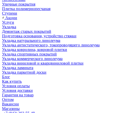
Уличные покрытия
Плитка полимернопесчаная
Ступени
Акции
Услуги
Укладка
Демонтаж старых покрытий
Подготовка основания, устройство стяжки
Укладка натурального линолеума
Укладка антистатического, токопроводящего линолеума
Укладка ковролина, ковровой плитки
Укладка спортивных покрытий
Укладка коммерческого линолеума
Укладка виниловой и кварцвиниловой плитки
Укладка ламината
Укладка паркетной доски
Блог
Как купить
Условия оплаты
Условия доставки
Гарантия на товар
Оптом
Вакансии
Магазины