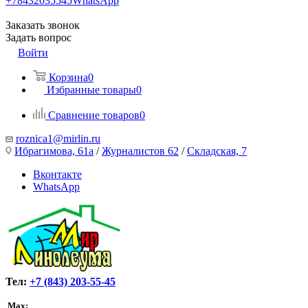
+78432035545
WhatsApp
Заказать звонок
Задать вопрос
Войти
Корзина
0
Избранные товары
0
Сравнение товаров
0
roznica1@mirlin.ru
Ибрагимова, 61а
/
Журналистов 62
/
Складская, 7
Вконтакте
WhatsApp
Тел:
+7 (843) 203-55-45
Max: