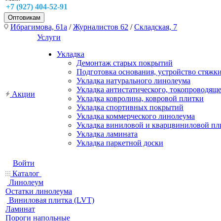
+7 (927) 404-52-91
Оптовикам
Ибрагимова, 61а
/
Журналистов 62
/
Складская, 7
Услуги
Укладка
Демонтаж старых покрытий
Подготовка основания, устройство стяжк
Укладка натурального линолеума
Укладка антистатического, токопроводящ
Акции
Укладка ковролина, ковровой плитки
Укладка спортивных покрытий
Укладка коммерческого линолеума
Укладка виниловой и кварцвиниловой пл
Укладка ламината
Укладка паркетной доски
Войти
Каталог
Линолеум
Остатки линолеума
Виниловая плитка (LVT)
Ламинат
Пороги напольные