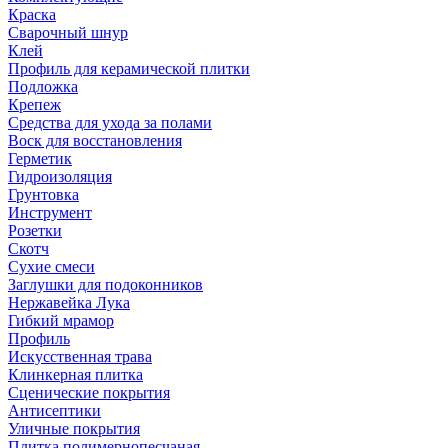
Краска
Сварочный шнур
Клей
Профиль для керамической плитки
Подложка
Крепеж
Средства для ухода за полами
Воск для восстановления
Герметик
Гидроизоляция
Грунтовка
Инструмент
Розетки
Скотч
Сухие смеси
Заглушки для подоконников
Нержавейка Лука
Гибкий мрамор
Профиль
Искусственная трава
Клинкерная плитка
Сценические покрытия
Антисептики
Уличные покрытия
Плитка полимернопесчаная