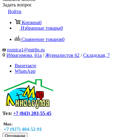
Задать вопрос
Войти
Корзина
0
Избранные товары
0
Сравнение товаров
0
roznica1@mirlin.ru
Ибрагимова, 61а
/
Журналистов 62
/
Складская, 7
Вконтакте
WhatsApp
Тел:
+7 (843) 203-55-45
Max:
+7 (927) 404-52-91
Оптовикам