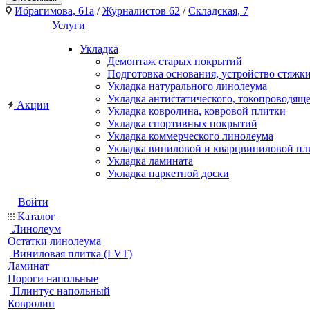
Ибрагимова, 61а
/
Журналистов 62
/
Складская, 7
Услуги
Укладка
Демонтаж старых покрытий
Подготовка основания, устройство стяжк
Укладка натурального линолеума
Укладка антистатического, токопроводящ
Акции
Укладка ковролина, ковровой плитки
Укладка спортивных покрытий
Укладка коммерческого линолеума
Укладка виниловой и кварцвиниловой пл
Укладка ламината
Укладка паркетной доски
Войти
Каталог
Линолеум
Остатки линолеума
Виниловая плитка (LVT)
Ламинат
Пороги напольные
Плинтус напольный
Ковролин