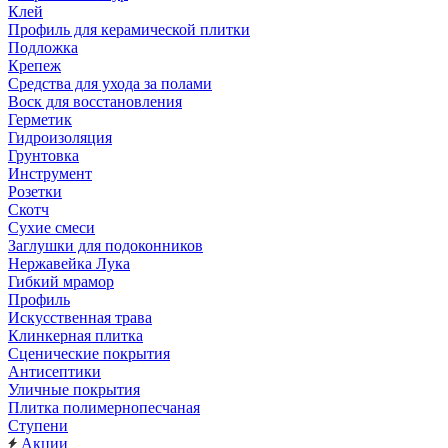
Клей
Профиль для керамической плитки
Подложка
Крепеж
Средства для ухода за полами
Воск для восстановления
Герметик
Гидроизоляция
Грунтовка
Инструмент
Розетки
Скотч
Сухие смеси
Заглушки для подоконников
Нержавейка Лука
Гибкий мрамор
Профиль
Искусственная трава
Клинкерная плитка
Сценические покрытия
Антисептики
Уличные покрытия
Плитка полимернопесчаная
Ступени
Акции