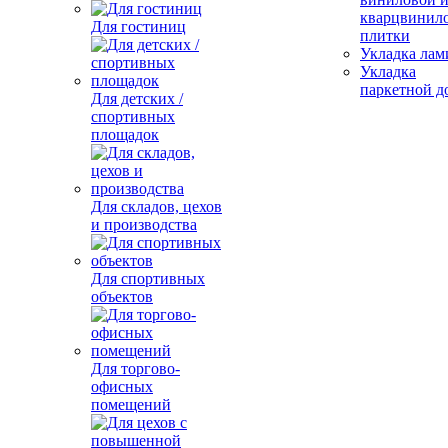
кварцвинил
Для гостиниц
плитки
Укладка лам
Укладка
паркетной д
Для детских /
спортивных
площадок
Для складов, цехов
и производства
Для спортивных
объектов
Для торгово-
офисных
помещений