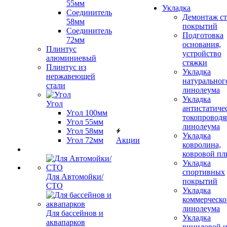
55мм
Укладка
Соединитель
Демонтаж с
58мм
покрытий
Соединитель
Подготовка
72мм
основания,
Плинтус
устройство
алюминиевый
стяжки
Плинтус из
Укладка
нержавеющей
натуральног
стали
линолеума
Укладка
Угол
антистатиче
Угол 100мм
токопроводя
Угол 55мм
линолеума
Угол 58мм
Укладка
Угол 72мм
Акции
ковролина,
ковровой пл
Укладка
спортивных
Для Автомойки/
покрытий
СТО
Укладка
коммерческо
линолеума
Для бассейнов и
Укладка
аквапарков
виниловой 