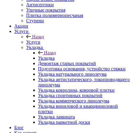
Антисептики
Уличные покрытия
Плитка полимернопесчаная
Ступени
Акции
Услуги
Назад
Услуги
Укладка
Назад
Укладка
Демонтаж старых покрытий
Подготовка основания, устройство стяжки
Укладка натурального линолеума
Укладка антистатического, токопроводящего
линолеума
Укладка ковролина, ковровой плитки
Укладка спортивных покрытий
Укладка коммерческого линолеума
Укладка виниловой и кварцвиниловой
плитки
Укладка ламината
Укладка паркетной доски
Блог
Как купить