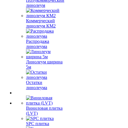
Полукоммерческий
линолеум
Коммерческий
линолеум КМ2
Распродажа
линолеума
Линолеум ширина
5м
Остатки
линолеума
Виниловая плитка
(LVT)
SPC плитка