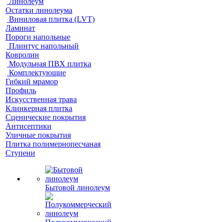
Линолеум
Остатки линолеума
Виниловая плитка (LVT)
Ламинат
Пороги напольные
Плинтус напольный
Ковролин
Модульная ПВХ плитка
Комплектующие
Гибкий мрамор
Профиль
Искусственная трава
Клинкерная плитка
Сценические покрытия
Антисептики
Уличные покрытия
Плитка полимернопесчаная
Ступени
Бытовой линолеум