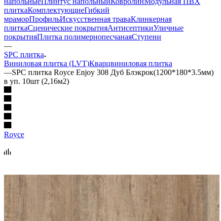
напольные
Плинтус напольный
Ковролин
Модульная ПВХ
плитка
Комплектующие
Гибкий
мрамор
Профиль
Искусственная трава
Клинкерная
плитка
Сценические покрытия
Антисептики
Уличные
покрытия
Плитка полимернопесчаная
Ступени
—
SPC плитка
Виниловая плитка (LVT)
Кварцвиниловая плитка
—
SPC плитка Royce Enjoy 308 Дуб Блэкрок(1200*180*3.5мм)
в уп. 10шт (2,16м2)
Royce