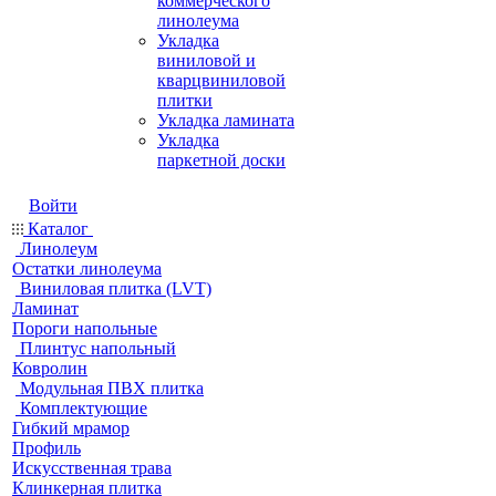
коммерческого
линолеума
Укладка
виниловой и
кварцвиниловой
плитки
Укладка ламината
Укладка
паркетной доски
Войти
Каталог
Линолеум
Остатки линолеума
Виниловая плитка (LVT)
Ламинат
Пороги напольные
Плинтус напольный
Ковролин
Модульная ПВХ плитка
Комплектующие
Гибкий мрамор
Профиль
Искусственная трава
Клинкерная плитка