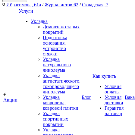
Ибрагимова, 61а
/
Журналистов 62
/
Складская, 7
Услуги
Укладка
Демонтаж старых
покрытий
Подготовка
основания,
устройство
стяжки
Укладка
натурального
линолеума
Укладка
Как купить
антистатического,
токопроводящего
Условия
линолеума
оплаты
Укладка
Блог
Условия
Вака
Акции
ковролина,
доставки
ковровой плитки
Гарантия
Укладка
на товар
спортивных
покрытий
Укладка