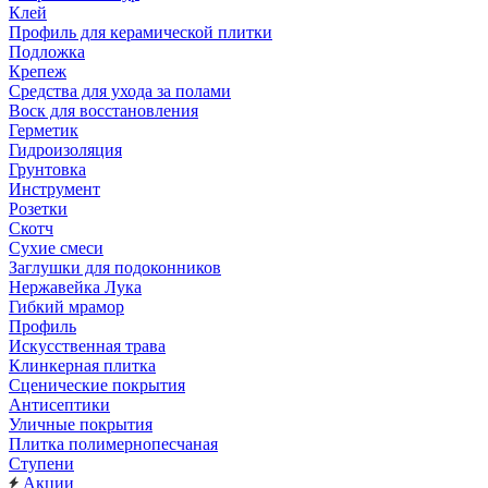
Клей
Профиль для керамической плитки
Подложка
Крепеж
Средства для ухода за полами
Воск для восстановления
Герметик
Гидроизоляция
Грунтовка
Инструмент
Розетки
Скотч
Сухие смеси
Заглушки для подоконников
Нержавейка Лука
Гибкий мрамор
Профиль
Искусственная трава
Клинкерная плитка
Сценические покрытия
Антисептики
Уличные покрытия
Плитка полимернопесчаная
Ступени
Акции