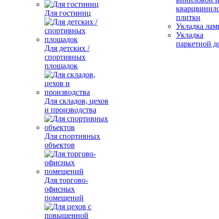
кварцвинил
Для гостиниц
плитки
Укладка лам
Укладка
паркетной д
Для детских /
спортивных
площадок
Для складов, цехов
и производства
Для спортивных
объектов
Для торгово-
офисных
помещений