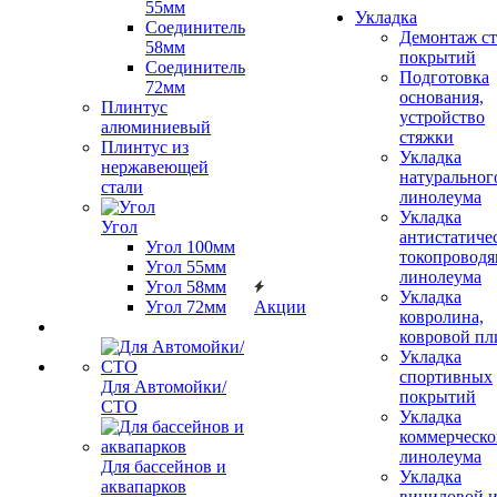
55мм
Укладка
Соединитель
Демонтаж с
58мм
покрытий
Соединитель
Подготовка
72мм
основания,
Плинтус
устройство
алюминиевый
стяжки
Плинтус из
Укладка
нержавеющей
натуральног
стали
линолеума
Укладка
Угол
антистатиче
Угол 100мм
токопроводя
Угол 55мм
линолеума
Угол 58мм
Укладка
Угол 72мм
Акции
ковролина,
ковровой пл
Укладка
спортивных
Для Автомойки/
покрытий
СТО
Укладка
коммерческо
линолеума
Для бассейнов и
Укладка
аквапарков
виниловой 