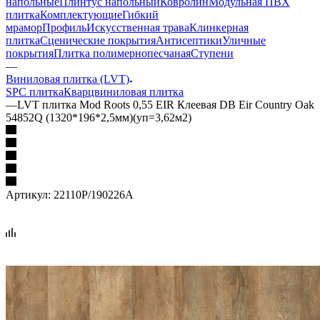
напольные
Плинтус напольный
Ковролин
Модульная ПВХ
плитка
Комплектующие
Гибкий
мрамор
Профиль
Искусственная трава
Клинкерная
плитка
Сценические покрытия
Антисептики
Уличные
покрытия
Плитка полимернопесчаная
Ступени
—
Виниловая плитка (LVT)
SPC плитка
Кварцвиниловая плитка
—
LVT плитка Mod Roots 0,55 EIR Клеевая DB Eir Country Oak
54852Q (1320*196*2,5мм)(уп=3,62м2)
Артикул:
22110Р/190226А