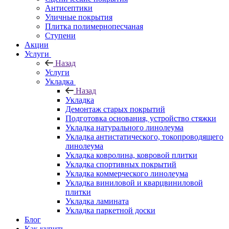
Антисептики
Уличные покрытия
Плитка полимернопесчаная
Ступени
Акции
Услуги
Назад
Услуги
Укладка
Назад
Укладка
Демонтаж старых покрытий
Подготовка основания, устройство стяжки
Укладка натурального линолеума
Укладка антистатического, токопроводящего
линолеума
Укладка ковролина, ковровой плитки
Укладка спортивных покрытий
Укладка коммерческого линолеума
Укладка виниловой и кварцвиниловой
плитки
Укладка ламината
Укладка паркетной доски
Блог
Как купить