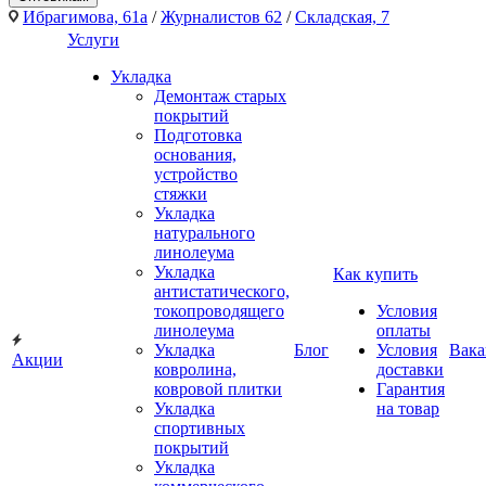
Ибрагимова, 61а
/
Журналистов 62
/
Складская, 7
Услуги
Укладка
Демонтаж старых
покрытий
Подготовка
основания,
устройство
стяжки
Укладка
натурального
линолеума
Укладка
Как купить
антистатического,
токопроводящего
Условия
линолеума
оплаты
Укладка
Блог
Условия
Вака
Акции
ковролина,
доставки
ковровой плитки
Гарантия
Укладка
на товар
спортивных
покрытий
Укладка