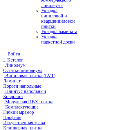
коммерческого
линолеума
Укладка
виниловой и
кварцвиниловой
плитки
Укладка ламината
Укладка
паркетной доски
Войти
Каталог
Линолеум
Остатки линолеума
Виниловая плитка (LVT)
Ламинат
Пороги напольные
Плинтус напольный
Ковролин
Модульная ПВХ плитка
Комплектующие
Гибкий мрамор
Профиль
Искусственная трава
Клинкерная плитка