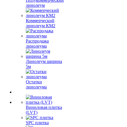
Полукоммерческий
линолеум
Коммерческий
линолеум КМ2
Распродажа
линолеума
Линолеум ширина
5м
Остатки
линолеума
Виниловая плитка
(LVT)
SPC плитка