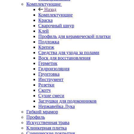
Комплектующие
Назад
Комплектующие
Краска
Сварочный шнур
Клей
Профиль для керамической плитки
Подложка
Крепеж
Средства для ухода за полами
Воск для восстановления
Герметик
Гидроизоляция
Грунтовка
Инструмент
Розетки
Скотч
Сухие смеси
Заглушки для подоконников
Нержавейка Лука
Гибкий мрамор
Профиль
Искусственная трава
Клинкерная плитка
Сценические покрытия