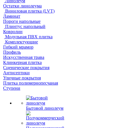
Линолеум
Остатки линолеума
Виниловая плитка (LVT)
Ламинат
Пороги напольные
Плинтус напольный
Ковролин
Модульная ПВХ плитка
Комплектующие
Гибкий мрамор
Профиль
Искусственная трава
Клинкерная плитка
Сценические покрытия
Антисептики
Уличные покрытия
Плитка полимернопесчаная
Ступени
Бытовой линолеум