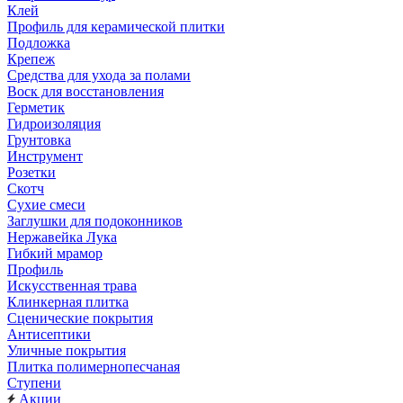
Клей
Профиль для керамической плитки
Подложка
Крепеж
Средства для ухода за полами
Воск для восстановления
Герметик
Гидроизоляция
Грунтовка
Инструмент
Розетки
Скотч
Сухие смеси
Заглушки для подоконников
Нержавейка Лука
Гибкий мрамор
Профиль
Искусственная трава
Клинкерная плитка
Сценические покрытия
Антисептики
Уличные покрытия
Плитка полимернопесчаная
Ступени
Акции