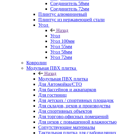
Соединитель 58мм
Соединитель 72мм
Плинтус алюминиевый
Плинтус из нержавеющей стали
Угол
Назад
Угол
Угол 100мм
Угол 55мм
Угол 58мм
Угол 72мм
Ковролин
Модульная ПВХ плитка
Назад
Модульная ПВХ плитка
Для Автомойки/СТО
Для бассейнов и аквапарков
Для гостиниц
Для детских / спортивных площадок
Для складов, цехов и производства
Для спортивных объектов
Для торгово-офисных помещений
Для цехов с повышенной влажностью
Сопутствующие материалы
Тактильная плитка для слабовидящих