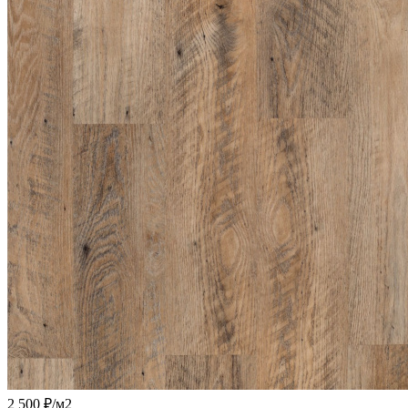
2 500
₽
/м2