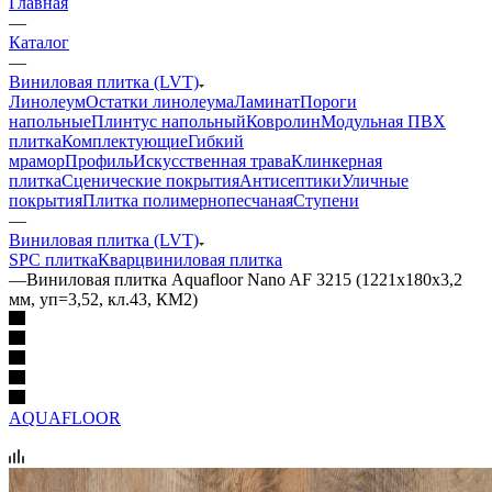
Главная
—
Каталог
—
Виниловая плитка (LVT)
Линолеум
Остатки линолеума
Ламинат
Пороги
напольные
Плинтус напольный
Ковролин
Модульная ПВХ
плитка
Комплектующие
Гибкий
мрамор
Профиль
Искусственная трава
Клинкерная
плитка
Сценические покрытия
Антисептики
Уличные
покрытия
Плитка полимернопесчаная
Ступени
—
Виниловая плитка (LVT)
SPC плитка
Кварцвиниловая плитка
—
Виниловая плитка Aquafloor Nano AF 3215 (1221х180х3,2
мм, уп=3,52, кл.43, КМ2)
AQUAFLOOR