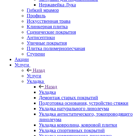
Нержавейка Лука
Гибкий мрамор
Профиль
Искусственная трава
Клинкерная плитка
Сценические покрытия
Антисептики
Уличные покрытия
Плитка полимернопесчаная
Ступени
Акции
Услуги
Назад
Услуги
Укладка
Назад
Укладка
Демонтаж старых покрытий
Подготовка основания, устройство стяжки
Укладка натурального линолеума
Укладка антистатического, токопроводящего
линолеума
Укладка ковролина, ковровой плитки
Укладка спортивных покрытий
Укладка коммерческого линолеума