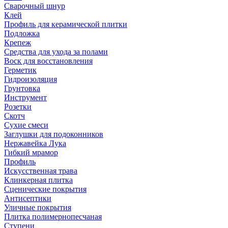
Сварочный шнур
Клей
Профиль для керамической плитки
Подложка
Крепеж
Средства для ухода за полами
Воск для восстановления
Герметик
Гидроизоляция
Грунтовка
Инструмент
Розетки
Скотч
Сухие смеси
Заглушки для подоконников
Нержавейка Лука
Гибкий мрамор
Профиль
Искусственная трава
Клинкерная плитка
Сценические покрытия
Антисептики
Уличные покрытия
Плитка полимернопесчаная
Ступени