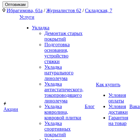
Оптовикам
Ибрагимова, 61а
/
Журналистов 62
/
Складская, 7
Услуги
Укладка
Демонтаж старых
покрытий
Подготовка
основания,
устройство
стяжки
Укладка
натурального
линолеума
Укладка
Как купить
антистатического,
токопроводящего
Условия
линолеума
оплаты
Укладка
Блог
Условия
Вака
Акции
ковролина,
доставки
ковровой плитки
Гарантия
Укладка
на товар
спортивных
покрытий