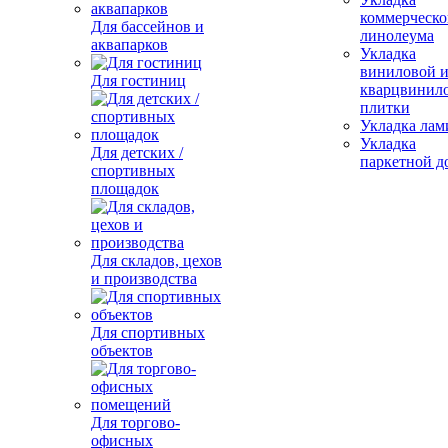
коммерческо
Для бассейнов и
линолеума
аквапарков
Укладка
виниловой 
Для гостиниц
кварцвинил
плитки
Укладка лам
Укладка
Для детских /
паркетной д
спортивных
площадок
Для складов, цехов
и производства
Для спортивных
объектов
Для торгово-
офисных