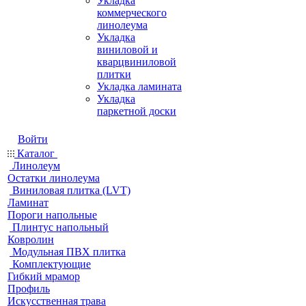
Укладка
коммерческого
линолеума
Укладка
виниловой и
кварцвиниловой
плитки
Укладка ламината
Укладка
паркетной доски
Войти
Каталог
Линолеум
Остатки линолеума
Виниловая плитка (LVT)
Ламинат
Пороги напольные
Плинтус напольный
Ковролин
Модульная ПВХ плитка
Комплектующие
Гибкий мрамор
Профиль
Искусственная трава