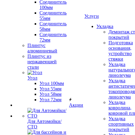
Соединитель
100мм
Соединитель
Услуги
55мм
Соединитель
Укладка
58мм
Демонтаж с
Соединитель
покрытий
72мм
Подготовка
Плинтус
основания,
алюминиевый
устройство
Плинтус из
стяжки
нержавеющей
Укладка
стали
натуральног
линолеума
Угол
Укладка
Угол 100мм
антистатиче
Угол 55мм
токопроводя
Угол 58мм
линолеума
Угол 72мм
Укладка
Акции
ковролина,
ковровой пл
Укладка
Для Автомойки/
спортивных
СТО
покрытий
Укладка