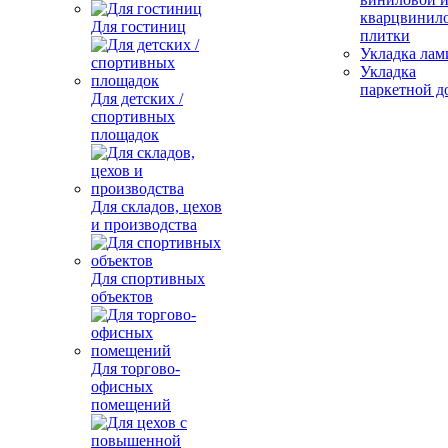
кварцвинил
Для гостиниц
плитки
Укладка лам
Укладка
паркетной д
Для детских /
спортивных
площадок
Для складов, цехов
и производства
Для спортивных
объектов
Для торгово-
офисных
помещений