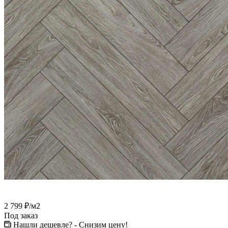
2 799
₽
/м2
Под заказ
Нашли дешевле? - Снизим цену!