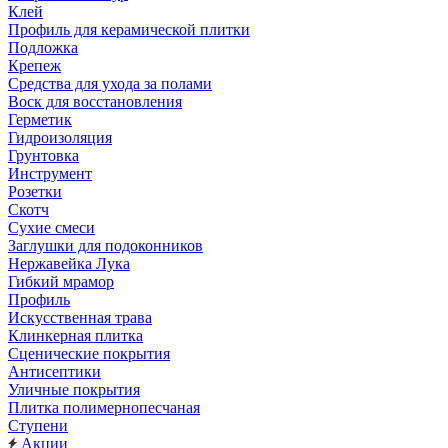
Клей
Профиль для керамической плитки
Подложка
Крепеж
Средства для ухода за полами
Воск для восстановления
Герметик
Гидроизоляция
Грунтовка
Инструмент
Розетки
Скотч
Сухие смеси
Заглушки для подоконников
Нержавейка Лука
Гибкий мрамор
Профиль
Искусственная трава
Клинкерная плитка
Сценические покрытия
Антисептики
Уличные покрытия
Плитка полимернопесчаная
Ступени
Акции