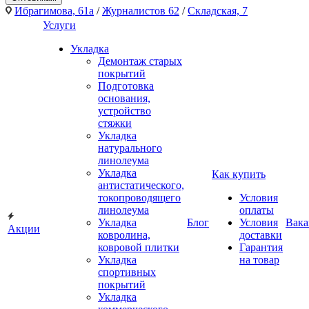
Ибрагимова, 61а
/
Журналистов 62
/
Складская, 7
Услуги
Укладка
Демонтаж старых
покрытий
Подготовка
основания,
устройство
стяжки
Укладка
натурального
линолеума
Укладка
Как купить
антистатического,
токопроводящего
Условия
линолеума
оплаты
Укладка
Блог
Условия
Вака
Акции
ковролина,
доставки
ковровой плитки
Гарантия
Укладка
на товар
спортивных
покрытий
Укладка