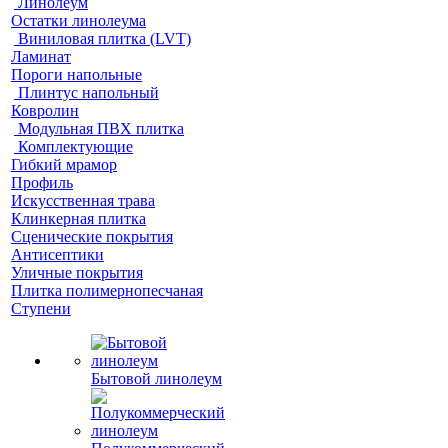
Линолеум
Остатки линолеума
Виниловая плитка (LVT)
Ламинат
Пороги напольные
Плинтус напольный
Ковролин
Модульная ПВХ плитка
Комплектующие
Гибкий мрамор
Профиль
Искусственная трава
Клинкерная плитка
Сценические покрытия
Антисептики
Уличные покрытия
Плитка полимернопесчаная
Ступени
Бытовой линолеум