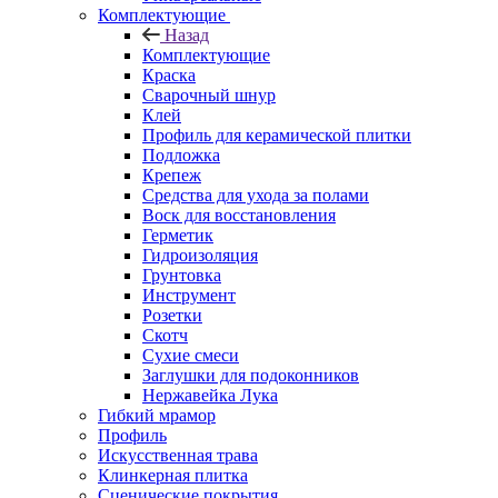
Комплектующие
Назад
Комплектующие
Краска
Сварочный шнур
Клей
Профиль для керамической плитки
Подложка
Крепеж
Средства для ухода за полами
Воск для восстановления
Герметик
Гидроизоляция
Грунтовка
Инструмент
Розетки
Скотч
Сухие смеси
Заглушки для подоконников
Нержавейка Лука
Гибкий мрамор
Профиль
Искусственная трава
Клинкерная плитка
Сценические покрытия