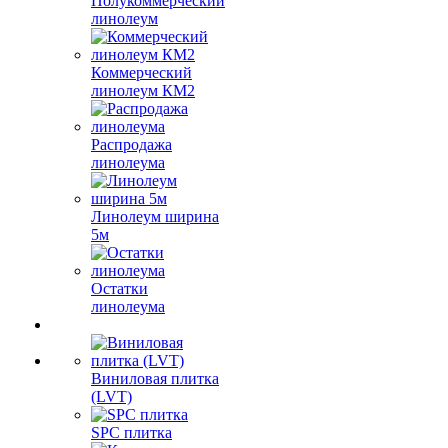
Полукоммерческий
линолеум
Коммерческий
линолеум КМ2
Распродажа
линолеума
Линолеум ширина
5м
Остатки
линолеума
Виниловая плитка
(LVT)
SPC плитка