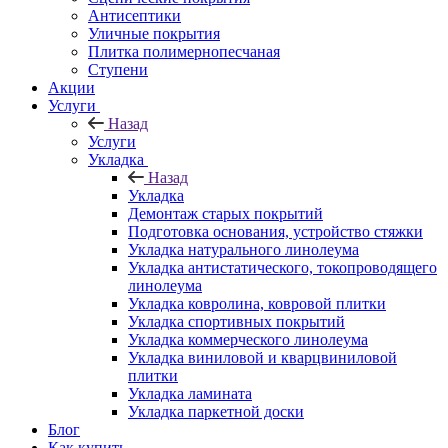
Антисептики
Уличные покрытия
Плитка полимернопесчаная
Ступени
Акции
Услуги
Назад
Услуги
Укладка
Назад
Укладка
Демонтаж старых покрытий
Подготовка основания, устройство стяжки
Укладка натурального линолеума
Укладка антистатического, токопроводящего
линолеума
Укладка ковролина, ковровой плитки
Укладка спортивных покрытий
Укладка коммерческого линолеума
Укладка виниловой и кварцвиниловой
плитки
Укладка ламината
Укладка паркетной доски
Блог
Как купить