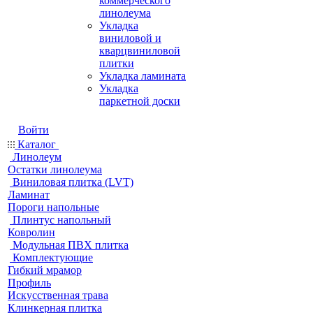
коммерческого
линолеума
Укладка
виниловой и
кварцвиниловой
плитки
Укладка ламината
Укладка
паркетной доски
Войти
Каталог
Линолеум
Остатки линолеума
Виниловая плитка (LVT)
Ламинат
Пороги напольные
Плинтус напольный
Ковролин
Модульная ПВХ плитка
Комплектующие
Гибкий мрамор
Профиль
Искусственная трава
Клинкерная плитка