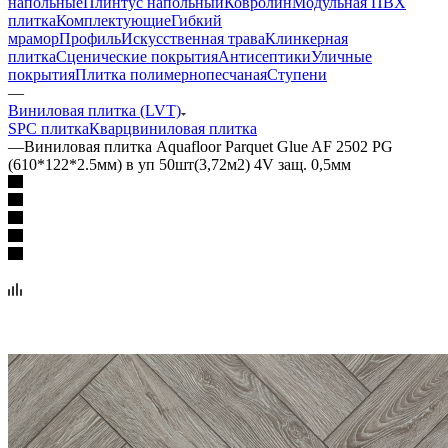
напольные
Плинтус напольный
Ковролин
Модульная ПВХ
плитка
Комплектующие
Гибкий
мрамор
Профиль
Искусственная трава
Клинкерная
плитка
Сценические покрытия
Антисептики
Уличные
покрытия
Плитка полимернопесчаная
Ступени
—
Виниловая плитка (LVT)
SPC плитка
Кварцвиниловая плитка
—
Виниловая плитка Aquafloor Parquet Glue AF 2502 PG
(610*122*2.5мм) в уп 50шт(3,72м2) 4V защ. 0,5мм