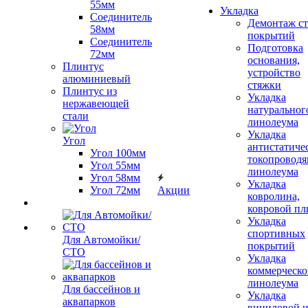
55мм
Укладка
Соединитель
Демонтаж с
58мм
покрытий
Соединитель
Подготовка
72мм
основания,
Плинтус
устройство
алюминиевый
стяжки
Плинтус из
Укладка
нержавеющей
натуральног
стали
линолеума
Укладка
Угол
антистатиче
Угол 100мм
токопроводя
Угол 55мм
линолеума
Угол 58мм
Укладка
Угол 72мм
Акции
ковролина,
ковровой пл
Укладка
спортивных
Для Автомойки/
покрытий
СТО
Укладка
коммерческо
линолеума
Для бассейнов и
Укладка
аквапарков
виниловой 