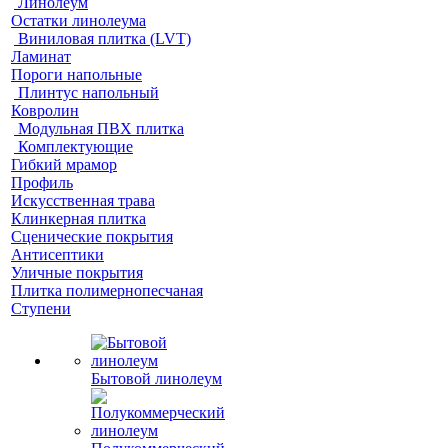
Линолеум
Остатки линолеума
Виниловая плитка (LVT)
Ламинат
Пороги напольные
Плинтус напольный
Ковролин
Модульная ПВХ плитка
Комплектующие
Гибкий мрамор
Профиль
Искусственная трава
Клинкерная плитка
Сценические покрытия
Антисептики
Уличные покрытия
Плитка полимернопесчаная
Ступени
Бытовой линолеум