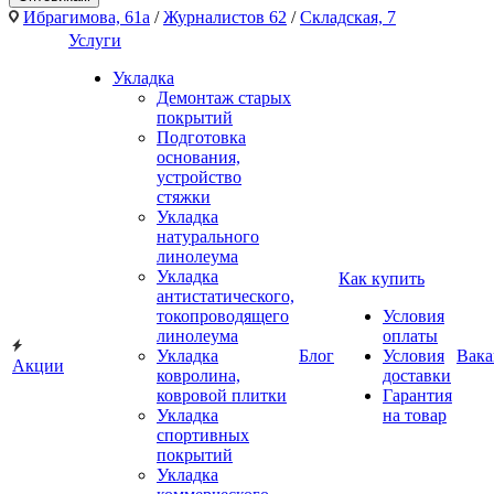
Ибрагимова, 61а
/
Журналистов 62
/
Складская, 7
Услуги
Укладка
Демонтаж старых
покрытий
Подготовка
основания,
устройство
стяжки
Укладка
натурального
линолеума
Укладка
Как купить
антистатического,
токопроводящего
Условия
линолеума
оплаты
Укладка
Блог
Условия
Вака
Акции
ковролина,
доставки
ковровой плитки
Гарантия
Укладка
на товар
спортивных
покрытий
Укладка