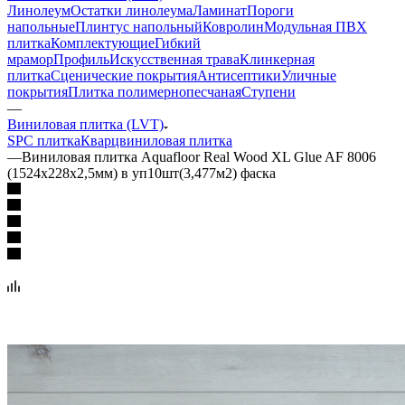
Линолеум
Остатки линолеума
Ламинат
Пороги
напольные
Плинтус напольный
Ковролин
Модульная ПВХ
плитка
Комплектующие
Гибкий
мрамор
Профиль
Искусственная трава
Клинкерная
плитка
Сценические покрытия
Антисептики
Уличные
покрытия
Плитка полимернопесчаная
Ступени
—
Виниловая плитка (LVT)
SPC плитка
Кварцвиниловая плитка
—
Виниловая плитка Aquafloor Real Wood XL Glue AF 8006
(1524х228х2,5мм) в уп10шт(3,477м2) фаска