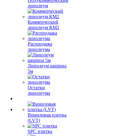
Полукоммерческий
линолеум
Коммерческий
линолеум КМ2
Распродажа
линолеума
Линолеум ширина
5м
Остатки
линолеума
Виниловая плитка
(LVT)
SPC плитка