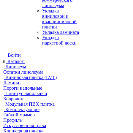
коммерческого
линолеума
Укладка
виниловой и
кварцвиниловой
плитки
Укладка ламината
Укладка
паркетной доски
Войти
Каталог
Линолеум
Остатки линолеума
Виниловая плитка (LVT)
Ламинат
Пороги напольные
Плинтус напольный
Ковролин
Модульная ПВХ плитка
Комплектующие
Гибкий мрамор
Профиль
Искусственная трава
Клинкерная плитка