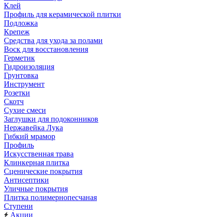
Клей
Профиль для керамической плитки
Подложка
Крепеж
Средства для ухода за полами
Воск для восстановления
Герметик
Гидроизоляция
Грунтовка
Инструмент
Розетки
Скотч
Сухие смеси
Заглушки для подоконников
Нержавейка Лука
Гибкий мрамор
Профиль
Искусственная трава
Клинкерная плитка
Сценические покрытия
Антисептики
Уличные покрытия
Плитка полимернопесчаная
Ступени
Акции