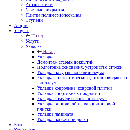
Антисептики
Уличные покрытия
Плитка полимернопесчаная
Ступени
Акции
Услуги
Назад
Услуги
Укладка
Назад
Укладка
Демонтаж старых покрытий
Подготовка основания, устройство стяжки
Укладка натурального линолеума
Укладка антистатического, токопроводящего
линолеума
Укладка ковролина, ковровой плитки
Укладка спортивных покрытий
Укладка коммерческого линолеума
Укладка виниловой и кварцвиниловой
плитки
Укладка ламината
Укладка паркетной доски
Блог
Как купить