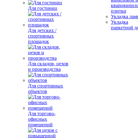
кварцвинил
Для гостиниц
плитки
Укладка лам
Укладка
паркетной д
Для детских /
спортивных
площадок
Для складов, цехов
и производства
Для спортивных
объектов
Для торгово-
офисных
помещений