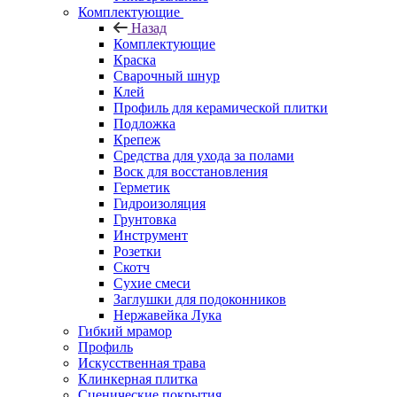
Комплектующие
Назад
Комплектующие
Краска
Сварочный шнур
Клей
Профиль для керамической плитки
Подложка
Крепеж
Средства для ухода за полами
Воск для восстановления
Герметик
Гидроизоляция
Грунтовка
Инструмент
Розетки
Скотч
Сухие смеси
Заглушки для подоконников
Нержавейка Лука
Гибкий мрамор
Профиль
Искусственная трава
Клинкерная плитка
Сценические покрытия