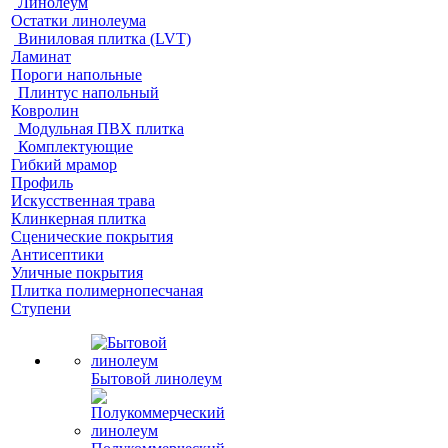
Линолеум
Остатки линолеума
Виниловая плитка (LVT)
Ламинат
Пороги напольные
Плинтус напольный
Ковролин
Модульная ПВХ плитка
Комплектующие
Гибкий мрамор
Профиль
Искусственная трава
Клинкерная плитка
Сценические покрытия
Антисептики
Уличные покрытия
Плитка полимернопесчаная
Ступени
Бытовой линолеум