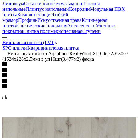
Линолеум
Остатки линолеума
Ламинат
Пороги
напольные
Плинтус напольный
Ковролин
Модульная ПВХ
плитка
Комплектующие
Гибкий
мрамор
Профиль
Искусственная трава
Клинкерная
плитка
Сценические покрытия
Антисептики
Уличные
покрытия
Плитка полимернопесчаная
Ступени
—
Виниловая плитка (LVT)
SPC плитка
Кварцвиниловая плитка
—
Виниловая плитка Aquafloor Real Wood XL Glue AF 8007
(1524х228х2,5мм) в уп10шт(3,477м2) фаска