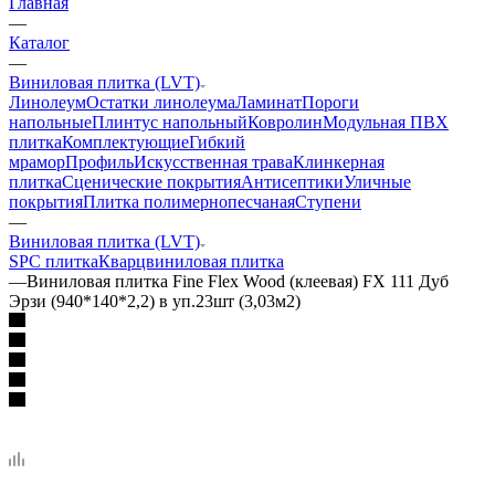
Главная
—
Каталог
—
Виниловая плитка (LVT)
Линолеум
Остатки линолеума
Ламинат
Пороги
напольные
Плинтус напольный
Ковролин
Модульная ПВХ
плитка
Комплектующие
Гибкий
мрамор
Профиль
Искусственная трава
Клинкерная
плитка
Сценические покрытия
Антисептики
Уличные
покрытия
Плитка полимернопесчаная
Ступени
—
Виниловая плитка (LVT)
SPC плитка
Кварцвиниловая плитка
—
Виниловая плитка Fine Flex Wood (клеевая) FX 111 Дуб
Эрзи (940*140*2,2) в уп.23шт (3,03м2)