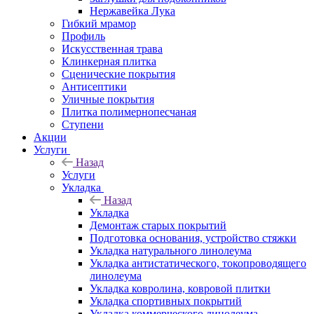
Нержавейка Лука
Гибкий мрамор
Профиль
Искусственная трава
Клинкерная плитка
Сценические покрытия
Антисептики
Уличные покрытия
Плитка полимернопесчаная
Ступени
Акции
Услуги
Назад
Услуги
Укладка
Назад
Укладка
Демонтаж старых покрытий
Подготовка основания, устройство стяжки
Укладка натурального линолеума
Укладка антистатического, токопроводящего
линолеума
Укладка ковролина, ковровой плитки
Укладка спортивных покрытий
Укладка коммерческого линолеума