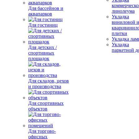
коммерческо
Для бассейнов и
линолеума
аквапарков
Укладка
виниловой 
Для гостиниц
кварцвинил
плитки
Укладка лам
Укладка
Для детских /
паркетной д
спортивных
площадок
Для складов, цехов
и производства
Для спортивных
объектов
Для торгово-
офисных