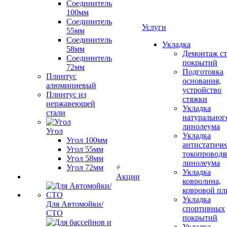
Соединитель
100мм
Соединитель
Услуги
55мм
Соединитель
Укладка
58мм
Демонтаж с
Соединитель
покрытий
72мм
Подготовка
Плинтус
основания,
алюминиевый
устройство
Плинтус из
стяжки
нержавеющей
Укладка
стали
натуральног
линолеума
Угол
Укладка
Угол 100мм
антистатиче
Угол 55мм
токопроводя
Угол 58мм
линолеума
Угол 72мм
Укладка
Акции
ковролина,
ковровой пл
Укладка
Для Автомойки/
спортивных
СТО
покрытий
Укладка