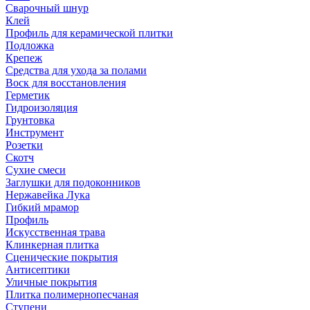
Сварочный шнур
Клей
Профиль для керамической плитки
Подложка
Крепеж
Средства для ухода за полами
Воск для восстановления
Герметик
Гидроизоляция
Грунтовка
Инструмент
Розетки
Скотч
Сухие смеси
Заглушки для подоконников
Нержавейка Лука
Гибкий мрамор
Профиль
Искусственная трава
Клинкерная плитка
Сценические покрытия
Антисептики
Уличные покрытия
Плитка полимернопесчаная
Ступени