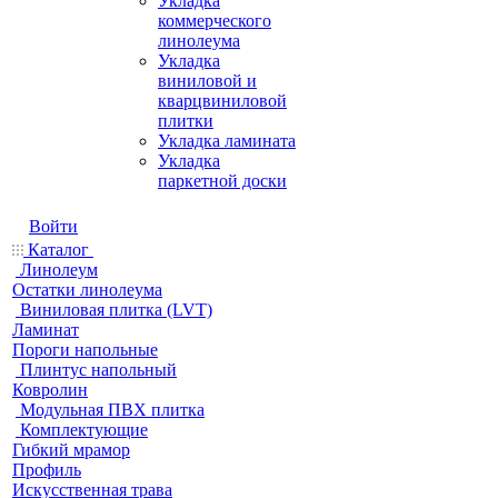
Укладка
коммерческого
линолеума
Укладка
виниловой и
кварцвиниловой
плитки
Укладка ламината
Укладка
паркетной доски
Войти
Каталог
Линолеум
Остатки линолеума
Виниловая плитка (LVT)
Ламинат
Пороги напольные
Плинтус напольный
Ковролин
Модульная ПВХ плитка
Комплектующие
Гибкий мрамор
Профиль
Искусственная трава