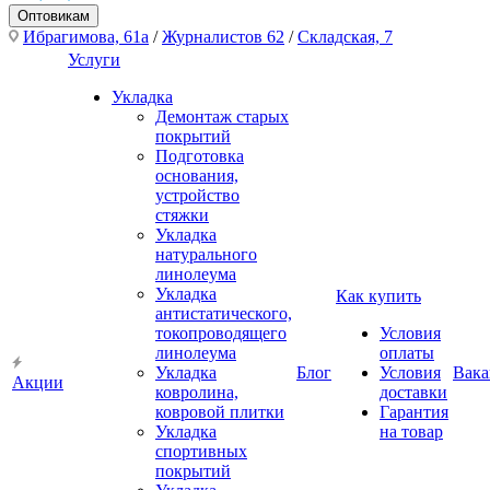
Оптовикам
Ибрагимова, 61а
/
Журналистов 62
/
Складская, 7
Услуги
Укладка
Демонтаж старых
покрытий
Подготовка
основания,
устройство
стяжки
Укладка
натурального
линолеума
Укладка
Как купить
антистатического,
токопроводящего
Условия
линолеума
оплаты
Укладка
Блог
Условия
Вака
Акции
ковролина,
доставки
ковровой плитки
Гарантия
Укладка
на товар
спортивных
покрытий