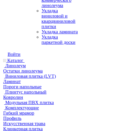
коммерческого
линолеума
Укладка
виниловой и
кварцвиниловой
плитки
Укладка ламината
Укладка
паркетной доски
Войти
Каталог
Линолеум
Остатки линолеума
Виниловая плитка (LVT)
Ламинат
Пороги напольные
Плинтус напольный
Ковролин
Модульная ПВХ плитка
Комплектующие
Гибкий мрамор
Профиль
Искусственная трава
Клинкерная плитка