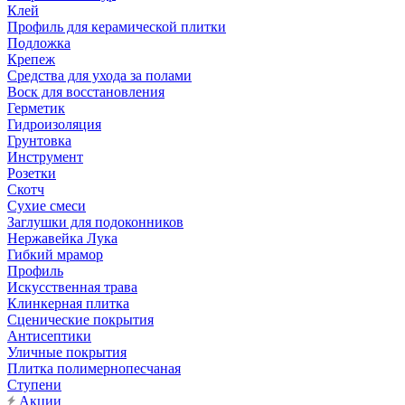
Клей
Профиль для керамической плитки
Подложка
Крепеж
Средства для ухода за полами
Воск для восстановления
Герметик
Гидроизоляция
Грунтовка
Инструмент
Розетки
Скотч
Сухие смеси
Заглушки для подоконников
Нержавейка Лука
Гибкий мрамор
Профиль
Искусственная трава
Клинкерная плитка
Сценические покрытия
Антисептики
Уличные покрытия
Плитка полимернопесчаная
Ступени
Акции