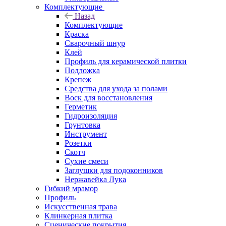
Комплектующие
Назад
Комплектующие
Краска
Сварочный шнур
Клей
Профиль для керамической плитки
Подложка
Крепеж
Средства для ухода за полами
Воск для восстановления
Герметик
Гидроизоляция
Грунтовка
Инструмент
Розетки
Скотч
Сухие смеси
Заглушки для подоконников
Нержавейка Лука
Гибкий мрамор
Профиль
Искусственная трава
Клинкерная плитка
Сценические покрытия