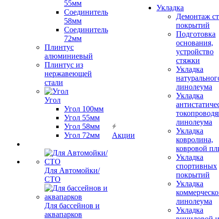
55мм
Укладка
Соединитель
Демонтаж с
58мм
покрытий
Соединитель
Подготовка
72мм
основания,
Плинтус
устройство
алюминиевый
стяжки
Плинтус из
Укладка
нержавеющей
натуральног
стали
линолеума
Укладка
Угол
антистатиче
Угол 100мм
токопроводя
Угол 55мм
линолеума
Угол 58мм
Укладка
Угол 72мм
Акции
ковролина,
ковровой пл
Укладка
спортивных
Для Автомойки/
покрытий
СТО
Укладка
коммерческо
линолеума
Для бассейнов и
Укладка
аквапарков
виниловой 