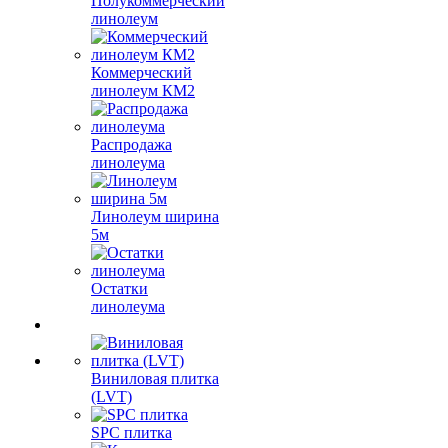
Полукоммерческий
линолеум
Коммерческий
линолеум КМ2
Распродажа
линолеума
Линолеум ширина
5м
Остатки
линолеума
Виниловая плитка
(LVT)
SPC плитка