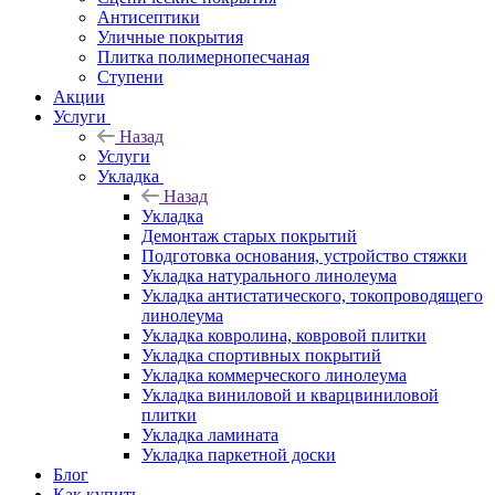
Антисептики
Уличные покрытия
Плитка полимернопесчаная
Ступени
Акции
Услуги
Назад
Услуги
Укладка
Назад
Укладка
Демонтаж старых покрытий
Подготовка основания, устройство стяжки
Укладка натурального линолеума
Укладка антистатического, токопроводящего
линолеума
Укладка ковролина, ковровой плитки
Укладка спортивных покрытий
Укладка коммерческого линолеума
Укладка виниловой и кварцвиниловой
плитки
Укладка ламината
Укладка паркетной доски
Блог
Как купить