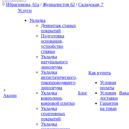
Ибрагимова, 61а
/
Журналистов 62
/
Складская, 7
Услуги
Укладка
Демонтаж старых
покрытий
Подготовка
основания,
устройство
стяжки
Укладка
натурального
линолеума
Укладка
Как купить
антистатического,
токопроводящего
Условия
линолеума
оплаты
Укладка
Блог
Условия
Вака
Акции
ковролина,
доставки
ковровой плитки
Гарантия
Укладка
на товар
спортивных
покрытий
Укладка