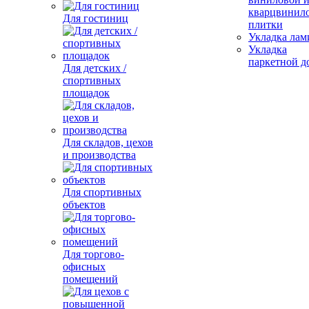
кварцвинил
Для гостиниц
плитки
Укладка лам
Укладка
паркетной д
Для детских /
спортивных
площадок
Для складов, цехов
и производства
Для спортивных
объектов
Для торгово-
офисных
помещений