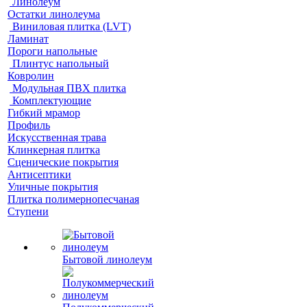
Линолеум
Остатки линолеума
Виниловая плитка (LVT)
Ламинат
Пороги напольные
Плинтус напольный
Ковролин
Модульная ПВХ плитка
Комплектующие
Гибкий мрамор
Профиль
Искусственная трава
Клинкерная плитка
Сценические покрытия
Антисептики
Уличные покрытия
Плитка полимернопесчаная
Ступени
Бытовой линолеум