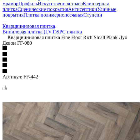
мрамор
Профиль
Искусственная трава
Клинкерная
плитка
Сценические покрытия
Антисептики
Уличные
покрытия
Плитка полимернопесчаная
Ступени
—
Кварцвиниловая плитка
Виниловая плитка (LVT)
SPC плитка
—
Кварцвиниловая плитка Fine Floor Rich Small Plank Дуб
Девон FF-080
Артикул:
FF-442