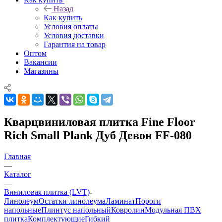
Назад
Как купить
Условия оплаты
Условия доставки
Гарантия на товар
Оптом
Вакансии
Магазины
Кварцвиниловая плитка Fine Floor
Rich Small Plank Дуб Девон FF-080
Главная
—
Каталог
—
Виниловая плитка (LVT)
Линолеум
Остатки линолеума
Ламинат
Пороги
напольные
Плинтус напольный
Ковролин
Модульная ПВХ
плитка
Комплектующие
Гибкий