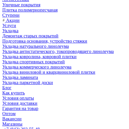
Уличные покрытия
Плитка полимернопесчаная
Ступени
Акции
Услуги
Укладка
Демонтаж старых покрытий
Подготовка основания, устройство стяжки
Укладка натурального линолеума
Укладка антистатического, токопроводящего линолеума
Укладка ковролина, ковровой плитки
Укладка спортивных покрытий
Укладка коммерческого линолеума
Укладка виниловой и кварцвиниловой плитки
Укладка ламината
Укладка паркетной доски
Блог
Как купить
Условия оплаты
Условия доставки
Гарантия на товар
Оптом
Вакансии
Магазины