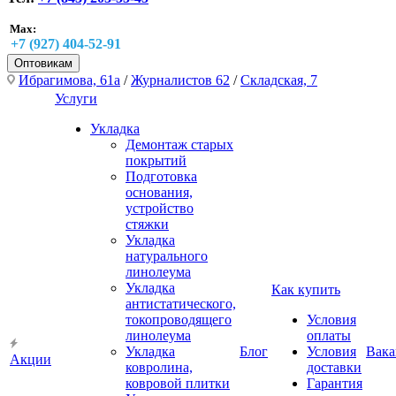
Max:
+7 (927) 404-52-91
Оптовикам
Ибрагимова, 61а
/
Журналистов 62
/
Складская, 7
Услуги
Укладка
Демонтаж старых
покрытий
Подготовка
основания,
устройство
стяжки
Укладка
натурального
линолеума
Укладка
Как купить
антистатического,
токопроводящего
Условия
линолеума
оплаты
Укладка
Блог
Условия
Вака
Акции
ковролина,
доставки
ковровой плитки
Гарантия