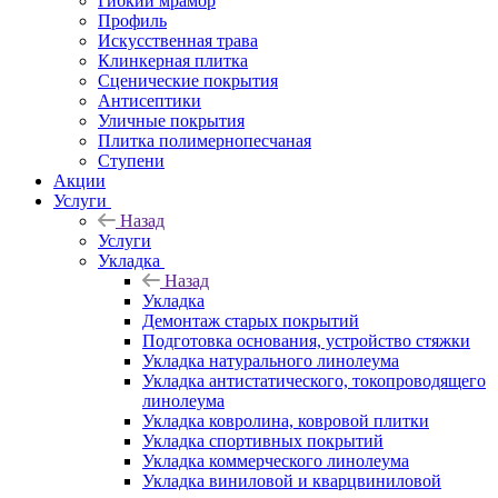
Гибкий мрамор
Профиль
Искусственная трава
Клинкерная плитка
Сценические покрытия
Антисептики
Уличные покрытия
Плитка полимернопесчаная
Ступени
Акции
Услуги
Назад
Услуги
Укладка
Назад
Укладка
Демонтаж старых покрытий
Подготовка основания, устройство стяжки
Укладка натурального линолеума
Укладка антистатического, токопроводящего
линолеума
Укладка ковролина, ковровой плитки
Укладка спортивных покрытий
Укладка коммерческого линолеума
Укладка виниловой и кварцвиниловой