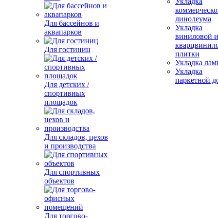
Укладка
коммерческо
линолеума
Для бассейнов и
Укладка
аквапарков
виниловой 
кварцвинил
Для гостиниц
плитки
Укладка лам
Укладка
паркетной д
Для детских /
спортивных
площадок
Для складов, цехов
и производства
Для спортивных
объектов
Для торгово-