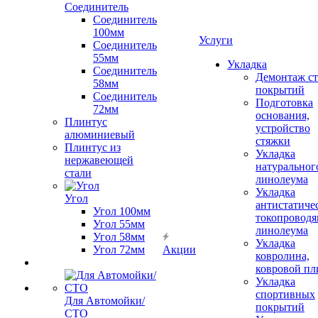
Соединитель
Соединитель
100мм
Услуги
Соединитель
55мм
Укладка
Соединитель
Демонтаж с
58мм
покрытий
Соединитель
Подготовка
72мм
основания,
Плинтус
устройство
алюминиевый
стяжки
Плинтус из
Укладка
нержавеющей
натуральног
стали
линолеума
Укладка
Угол
антистатиче
Угол 100мм
токопроводя
Угол 55мм
линолеума
Угол 58мм
Укладка
Угол 72мм
Акции
ковролина,
ковровой пл
Укладка
спортивных
Для Автомойки/
покрытий
СТО