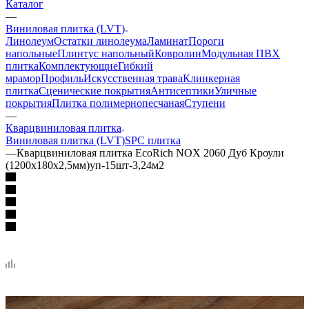
Каталог
—
Виниловая плитка (LVT)
Линолеум
Остатки линолеума
Ламинат
Пороги
напольные
Плинтус напольный
Ковролин
Модульная ПВХ
плитка
Комплектующие
Гибкий
мрамор
Профиль
Искусственная трава
Клинкерная
плитка
Сценические покрытия
Антисептики
Уличные
покрытия
Плитка полимернопесчаная
Ступени
—
Кварцвиниловая плитка
Виниловая плитка (LVT)
SPC плитка
—
Кварцвиниловая плитка EcoRich NOX 2060 Дуб Кроули
(1200х180х2,5мм)уп-15шт-3,24м2