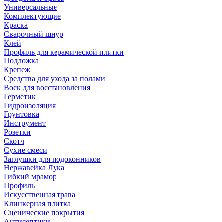
Универсальные
Комплектующие
Краска
Сварочный шнур
Клей
Профиль для керамической плитки
Подложка
Крепеж
Средства для ухода за полами
Воск для восстановления
Герметик
Гидроизоляция
Грунтовка
Инструмент
Розетки
Скотч
Сухие смеси
Заглушки для подоконников
Нержавейка Лука
Гибкий мрамор
Профиль
Искусственная трава
Клинкерная плитка
Сценические покрытия
Антисептики