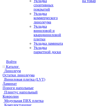
Укладка
на товар
спортивных
покрытий
Укладка
коммерческого
линолеума
Укладка
виниловой и
кварцвиниловой
плитки
Укладка ламината
Укладка
паркетной доски
Войти
Каталог
Линолеум
Остатки линолеума
Виниловая плитка (LVT)
Ламинат
Пороги напольные
Плинтус напольный
Ковролин
Модульная ПВХ плитка
Комплектующие