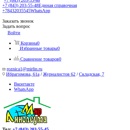
+7 (843) 203-55-48
+7 (843) 203-55-48
Единая справочная
+78432035545
WhatsApp
Заказать звонок
Задать вопрос
Войти
Корзина
0
Избранные товары
0
Сравнение товаров
0
roznica1@mirlin.ru
Ибрагимова, 61а
/
Журналистов 62
/
Складская, 7
Вконтакте
WhatsApp
Тел:
+7 (843) 203-55-45