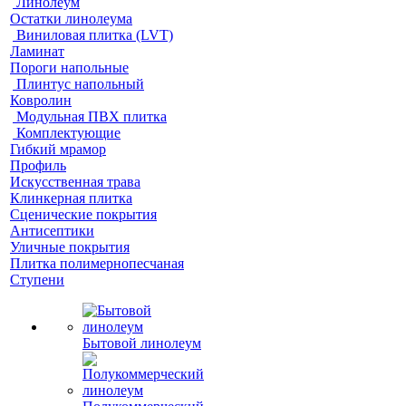
Линолеум
Остатки линолеума
Виниловая плитка (LVT)
Ламинат
Пороги напольные
Плинтус напольный
Ковролин
Модульная ПВХ плитка
Комплектующие
Гибкий мрамор
Профиль
Искусственная трава
Клинкерная плитка
Сценические покрытия
Антисептики
Уличные покрытия
Плитка полимернопесчаная
Ступени
Бытовой линолеум