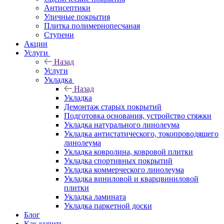
Антисептики
Уличные покрытия
Плитка полимернопесчаная
Ступени
Акции
Услуги
Назад
Услуги
Укладка
Назад
Укладка
Демонтаж старых покрытий
Подготовка основания, устройство стяжки
Укладка натурального линолеума
Укладка антистатического, токопроводящего
линолеума
Укладка ковролина, ковровой плитки
Укладка спортивных покрытий
Укладка коммерческого линолеума
Укладка виниловой и кварцвиниловой
плитки
Укладка ламината
Укладка паркетной доски
Блог
Как купить