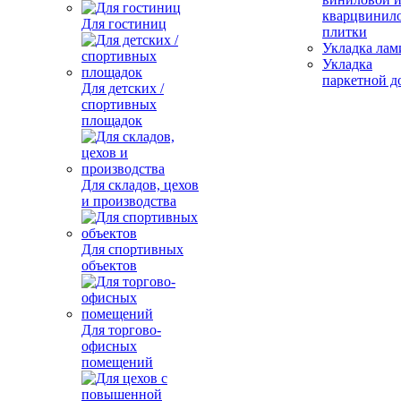
кварцвинил
Для гостиниц
плитки
Укладка лам
Укладка
паркетной д
Для детских /
спортивных
площадок
Для складов, цехов
и производства
Для спортивных
объектов
Для торгово-
офисных
помещений