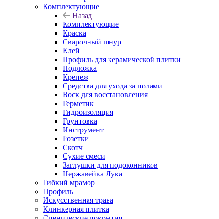
Комплектующие
Назад
Комплектующие
Краска
Сварочный шнур
Клей
Профиль для керамической плитки
Подложка
Крепеж
Средства для ухода за полами
Воск для восстановления
Герметик
Гидроизоляция
Грунтовка
Инструмент
Розетки
Скотч
Сухие смеси
Заглушки для подоконников
Нержавейка Лука
Гибкий мрамор
Профиль
Искусственная трава
Клинкерная плитка
Сценические покрытия