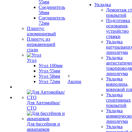
55мм
Укладка
Соединитель
Демонтаж с
58мм
покрытий
Соединитель
Подготовка
72мм
основания,
Плинтус
устройство
алюминиевый
стяжки
Плинтус из
Укладка
нержавеющей
натуральног
стали
линолеума
Укладка
Угол
антистатиче
Угол 100мм
токопроводя
Угол 55мм
линолеума
Угол 58мм
Укладка
Угол 72мм
Акции
ковролина,
ковровой пл
Укладка
спортивных
Для Автомойки/
покрытий
СТО
Укладка
коммерческо
линолеума
Для бассейнов и
Укладка
аквапарков
виниловой 