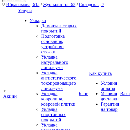
Ибрагимова, 61а
/
Журналистов 62
/
Складская, 7
Услуги
Укладка
Демонтаж старых
покрытий
Подготовка
основания,
устройство
стяжки
Укладка
натурального
линолеума
Укладка
Как купить
антистатического,
токопроводящего
Условия
линолеума
оплаты
Укладка
Блог
Условия
Вака
Акции
ковролина,
доставки
ковровой плитки
Гарантия
Укладка
на товар
спортивных
покрытий
Укладка