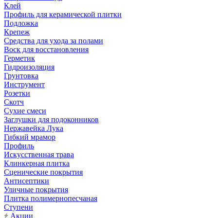
Клей
Профиль для керамической плитки
Подложка
Крепеж
Средства для ухода за полами
Воск для восстановления
Герметик
Гидроизоляция
Грунтовка
Инструмент
Розетки
Скотч
Сухие смеси
Заглушки для подоконников
Нержавейка Лука
Гибкий мрамор
Профиль
Искусственная трава
Клинкерная плитка
Сценические покрытия
Антисептики
Уличные покрытия
Плитка полимернопесчаная
Ступени
Акции