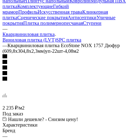
напольные
Плинтус напольный
Ковролин
Модульная ПВХ
плитка
Комплектующие
Гибкий
мрамор
Профиль
Искусственная трава
Клинкерная
плитка
Сценические покрытия
Антисептики
Уличные
покрытия
Плитка полимернопесчаная
Ступени
—
Кварцвиниловая плитка
Виниловая плитка (LVT)
SPC плитка
—
Кварцвиниловая плитка EcoStone NOX 1757 Дюфур
(609,8х304,8х2,3мм)уп-22шт-4,08м2
2 235
₽
/м2
Под заказ
Нашли дешевле? - Снизим цену!
Характеристики
Бренд
—