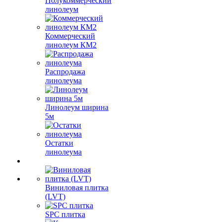
Полукоммерческий
линолеум
Коммерческий
линолеум КМ2
Распродажа
линолеума
Линолеум ширина
5м
Остатки
линолеума
Виниловая плитка
(LVT)
SPC плитка