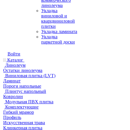
коммерческого
линолеума
Укладка
виниловой и
кварцвиниловой
плитки
Укладка ламината
Укладка
паркетной доски
Войти
Каталог
Линолеум
Остатки линолеума
Виниловая плитка (LVT)
Ламинат
Пороги напольные
Плинтус напольный
Ковролин
Модульная ПВХ плитка
Комплектующие
Гибкий мрамор
Профиль
Искусственная трава
Клинкерная плитка