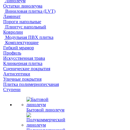
Линолеум
Остатки линолеума
Виниловая плитка (LVT)
Ламинат
Пороги напольные
Плинтус напольный
Ковролин
Модульная ПВХ плитка
Комплектующие
Гибкий мрамор
Профиль
Искусственная трава
Клинкерная плитка
Сценические покрытия
Антисептики
Уличные покрытия
Плитка полимернопесчаная
Ступени
Бытовой линолеум