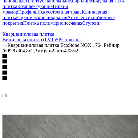
напольные
Плинтус напольный
Ковролин
Модульная ПВХ
плитка
Комплектующие
Гибкий
мрамор
Профиль
Искусственная трава
Клинкерная
плитка
Сценические покрытия
Антисептики
Уличные
покрытия
Плитка полимернопесчаная
Ступени
—
Кварцвиниловая плитка
Виниловая плитка (LVT)
SPC плитка
—
Кварцвиниловая плитка EcoStone NOX 1764 Рейнир
(609,8х304,8х2,3мм)уп-22шт-4,08м2