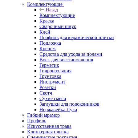
Комплектующие
Назад
Комплектующие
Краска
Сварочный шнур
Клей
Профиль для керамической плитки
Подложка
Крепеж
Средства для ухода за полами
Воск для восстановления
Герметик
Гидроизоляция
Грунтовка
Инструмент
Розетки
Скотч
Сухие смеси
Заглушки для подоконников
Нержавейка Лука
Гибкий мрамор
Профиль
Искусственная трава
Клинкерная плитка
Сценические покрытия