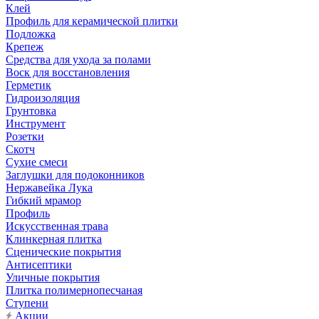
Клей
Профиль для керамической плитки
Подложка
Крепеж
Средства для ухода за полами
Воск для восстановления
Герметик
Гидроизоляция
Грунтовка
Инструмент
Розетки
Скотч
Сухие смеси
Заглушки для подоконников
Нержавейка Лука
Гибкий мрамор
Профиль
Искусственная трава
Клинкерная плитка
Сценические покрытия
Антисептики
Уличные покрытия
Плитка полимернопесчаная
Ступени
Акции