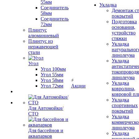
55мм
Укладка
Соединитель
Демонтаж с
58мм
покрытий
Соединитель
Подготовка
72мм
основания,
Плинтус
устройство
алюминиевый
стяжки
Плинтус из
Укладка
нержавеющей
натуральног
стали
линолеума
Укладка
Угол
антистатиче
Угол 100мм
токопроводя
Угол 55мм
линолеума
Угол 58мм
Укладка
Угол 72мм
Акции
ковролина,
ковровой пл
Укладка
спортивных
Для Автомойки/
покрытий
СТО
Укладка
коммерческо
линолеума
Для бассейнов и
Укладка
аквапарков
виниловой 