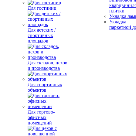
кварцвинил
Для гостиниц
плитки
Укладка лам
Укладка
паркетной д
Для детских /
спортивных
площадок
Для складов, цехов
и производства
Для спортивных
объектов
Для торгово-
офисных
помещений