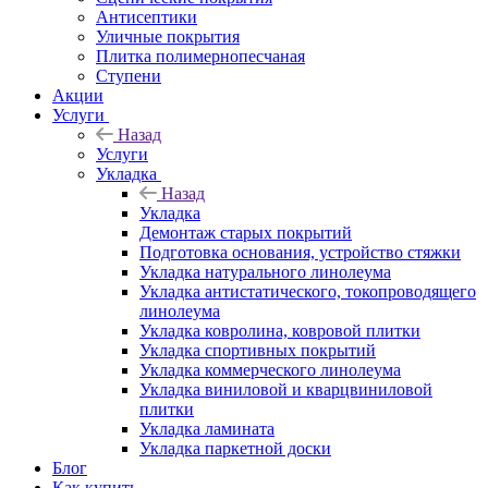
Антисептики
Уличные покрытия
Плитка полимернопесчаная
Ступени
Акции
Услуги
Назад
Услуги
Укладка
Назад
Укладка
Демонтаж старых покрытий
Подготовка основания, устройство стяжки
Укладка натурального линолеума
Укладка антистатического, токопроводящего
линолеума
Укладка ковролина, ковровой плитки
Укладка спортивных покрытий
Укладка коммерческого линолеума
Укладка виниловой и кварцвиниловой
плитки
Укладка ламината
Укладка паркетной доски
Блог
Как купить