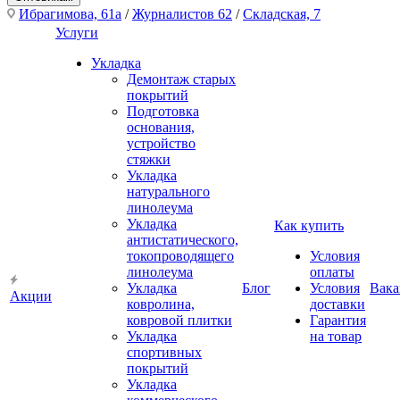
Ибрагимова, 61а
/
Журналистов 62
/
Складская, 7
Услуги
Укладка
Демонтаж старых
покрытий
Подготовка
основания,
устройство
стяжки
Укладка
натурального
линолеума
Укладка
Как купить
антистатического,
токопроводящего
Условия
линолеума
оплаты
Укладка
Блог
Условия
Вака
Акции
ковролина,
доставки
ковровой плитки
Гарантия
Укладка
на товар
спортивных
покрытий
Укладка