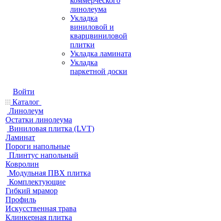
коммерческого
линолеума
Укладка
виниловой и
кварцвиниловой
плитки
Укладка ламината
Укладка
паркетной доски
Войти
Каталог
Линолеум
Остатки линолеума
Виниловая плитка (LVT)
Ламинат
Пороги напольные
Плинтус напольный
Ковролин
Модульная ПВХ плитка
Комплектующие
Гибкий мрамор
Профиль
Искусственная трава
Клинкерная плитка