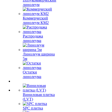
Полукоммерческий
линолеум
Коммерческий
линолеум КМ2
Распродажа
линолеума
Линолеум ширина
5м
Остатки
линолеума
Виниловая плитка
(LVT)
SPC плитка