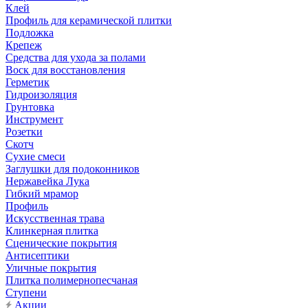
Клей
Профиль для керамической плитки
Подложка
Крепеж
Средства для ухода за полами
Воск для восстановления
Герметик
Гидроизоляция
Грунтовка
Инструмент
Розетки
Скотч
Сухие смеси
Заглушки для подоконников
Нержавейка Лука
Гибкий мрамор
Профиль
Искусственная трава
Клинкерная плитка
Сценические покрытия
Антисептики
Уличные покрытия
Плитка полимернопесчаная
Ступени
Акции