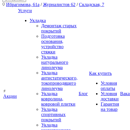
Ибрагимова, 61а
/
Журналистов 62
/
Складская, 7
Услуги
Укладка
Демонтаж старых
покрытий
Подготовка
основания,
устройство
стяжки
Укладка
натурального
линолеума
Укладка
Как купить
антистатического,
токопроводящего
Условия
линолеума
оплаты
Укладка
Блог
Условия
Вака
Акции
ковролина,
доставки
ковровой плитки
Гарантия
Укладка
на товар
спортивных
покрытий
Укладка