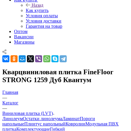
Назад
Как купить
Условия оплаты
Условия доставки
Гарантия на товар
Оптом
Вакансии
Магазины
Кварцвиниловая плитка FineFloor
STRONG 1259 Дуб Квантум
Главная
—
Каталог
—
Виниловая плитка (LVT)
Линолеум
Остатки линолеума
Ламинат
Пороги
напольные
Плинтус напольный
Ковролин
Модульная ПВХ
плитка
Комплектующие
Гибкий