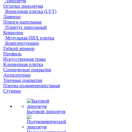
Линолеум
Остатки линолеума
Виниловая плитка (LVT)
Ламинат
Пороги напольные
Плинтус напольный
Ковролин
Модульная ПВХ плитка
Комплектующие
Гибкий мрамор
Профиль
Искусственная трава
Клинкерная плитка
Сценические покрытия
Антисептики
Уличные покрытия
Плитка полимернопесчаная
Ступени
Бытовой линолеум