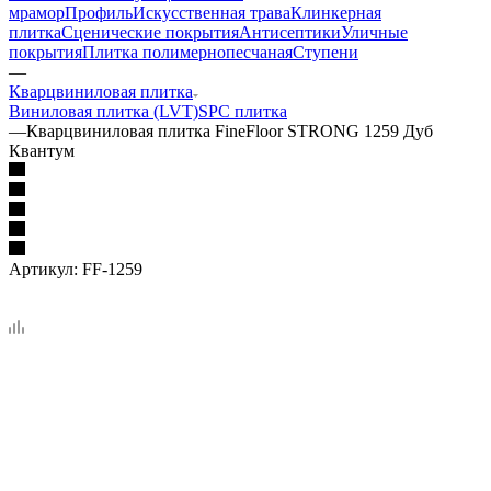
мрамор
Профиль
Искусственная трава
Клинкерная
плитка
Сценические покрытия
Антисептики
Уличные
покрытия
Плитка полимернопесчаная
Ступени
—
Кварцвиниловая плитка
Виниловая плитка (LVT)
SPC плитка
—
Кварцвиниловая плитка FineFloor STRONG 1259 Дуб
Квантум
Артикул:
FF-1259