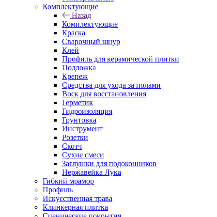
Комплектующие
Назад
Комплектующие
Краска
Сварочный шнур
Клей
Профиль для керамической плитки
Подложка
Крепеж
Средства для ухода за полами
Воск для восстановления
Герметик
Гидроизоляция
Грунтовка
Инструмент
Розетки
Скотч
Сухие смеси
Заглушки для подоконников
Нержавейка Лука
Гибкий мрамор
Профиль
Искусственная трава
Клинкерная плитка
Сценические покрытия