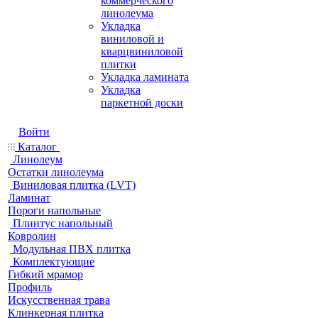
коммерческого
линолеума
Укладка
виниловой и
кварцвиниловой
плитки
Укладка ламината
Укладка
паркетной доски
Войти
Каталог
Линолеум
Остатки линолеума
Виниловая плитка (LVT)
Ламинат
Пороги напольные
Плинтус напольный
Ковролин
Модульная ПВХ плитка
Комплектующие
Гибкий мрамор
Профиль
Искусственная трава
Клинкерная плитка