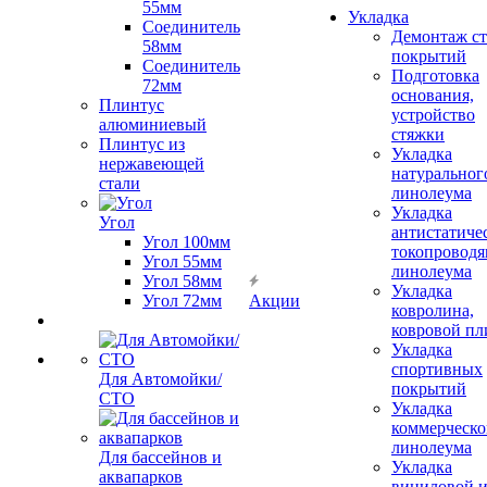
55мм
Укладка
Соединитель
Демонтаж с
58мм
покрытий
Соединитель
Подготовка
72мм
основания,
Плинтус
устройство
алюминиевый
стяжки
Плинтус из
Укладка
нержавеющей
натуральног
стали
линолеума
Укладка
Угол
антистатиче
Угол 100мм
токопроводя
Угол 55мм
линолеума
Угол 58мм
Укладка
Угол 72мм
Акции
ковролина,
ковровой пл
Укладка
спортивных
Для Автомойки/
покрытий
СТО
Укладка
коммерческо
линолеума
Для бассейнов и
Укладка
аквапарков
виниловой 