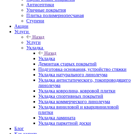
Антисептики
Уличные покрытия
Плитка полимернопесчаная
Ступени
Акции
Услуги
Назад
Услуги
Укладка
Назад
Укладка
Демонтаж старых покрытий
Подготовка основания, устройство стяжки
Укладка натурального линолеума
Укладка антистатического, токопроводящего
линолеума
Укладка ковролина, ковровой плитки
Укладка спортивных покрытий
Укладка коммерческого линолеума
Укладка виниловой и кварцвиниловой
плитки
Укладка ламината
Укладка паркетной доски
Блог
Как купить