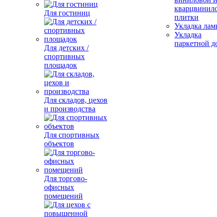
кварцвинил
Для гостиниц
плитки
Укладка лам
Укладка
паркетной д
Для детских /
спортивных
площадок
Для складов, цехов
и производства
Для спортивных
объектов
Для торгово-
офисных
помещений