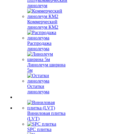
Полукоммерческий
линолеум
Коммерческий
линолеум КМ2
Распродажа
линолеума
Линолеум ширина
5м
Остатки
линолеума
Виниловая плитка
(LVT)
SPC плитка