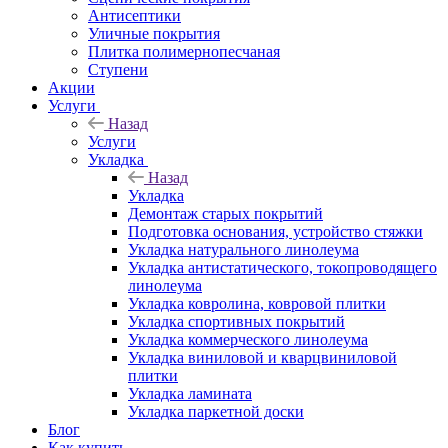
Антисептики
Уличные покрытия
Плитка полимернопесчаная
Ступени
Акции
Услуги
Назад
Услуги
Укладка
Назад
Укладка
Демонтаж старых покрытий
Подготовка основания, устройство стяжки
Укладка натурального линолеума
Укладка антистатического, токопроводящего
линолеума
Укладка ковролина, ковровой плитки
Укладка спортивных покрытий
Укладка коммерческого линолеума
Укладка виниловой и кварцвиниловой
плитки
Укладка ламината
Укладка паркетной доски
Блог
Как купить