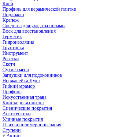
Клей
Профиль для керамической плитки
Подложка
Крепеж
Средства для ухода за полами
Воск для восстановления
Герметик
Гидроизоляция
Грунтовка
Инструмент
Розетки
Скотч
Сухие смеси
Заглушки для подоконников
Нержавейка Лука
Гибкий мрамор
Профиль
Искусственная трава
Клинкерная плитка
Сценические покрытия
Антисептики
Уличные покрытия
Плитка полимернопесчаная
Ступени
Акции