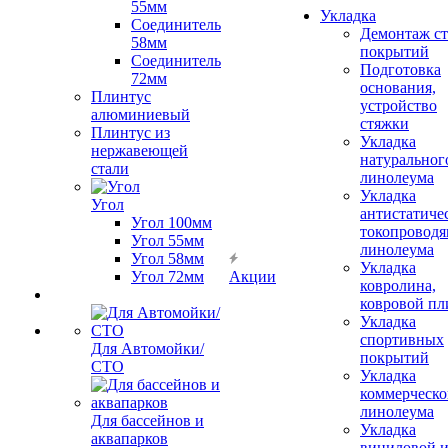
55мм
Укладка
Соединитель
Демонтаж с
58мм
покрытий
Соединитель
Подготовка
72мм
основания,
Плинтус
устройство
алюминиевый
стяжки
Плинтус из
Укладка
нержавеющей
натуральног
стали
линолеума
Укладка
Угол
антистатиче
Угол 100мм
токопроводя
Угол 55мм
линолеума
Угол 58мм
Укладка
Угол 72мм
Акции
ковролина,
ковровой пл
Укладка
спортивных
Для Автомойки/
покрытий
СТО
Укладка
коммерческо
линолеума
Для бассейнов и
Укладка
аквапарков
виниловой 