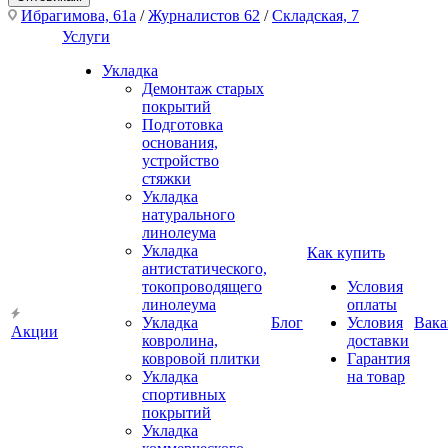
Ибрагимова, 61а
/
Журналистов 62
/
Складская, 7
Услуги
Укладка
Демонтаж старых
покрытий
Подготовка
основания,
устройство
стяжки
Укладка
натурального
линолеума
Укладка
Как купить
антистатического,
токопроводящего
Условия
линолеума
оплаты
Укладка
Блог
Условия
Вака
Акции
ковролина,
доставки
ковровой плитки
Гарантия
Укладка
на товар
спортивных
покрытий
Укладка