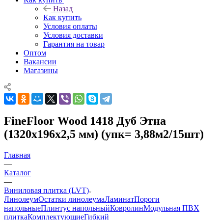
Назад
Как купить
Условия оплаты
Условия доставки
Гарантия на товар
Оптом
Вакансии
Магазины
FineFloor Wood 1418 Дуб Этна
(1320х196х2,5 мм) (упк= 3,88м2/15шт)
Главная
—
Каталог
—
Виниловая плитка (LVT)
Линолеум
Остатки линолеума
Ламинат
Пороги
напольные
Плинтус напольный
Ковролин
Модульная ПВХ
плитка
Комплектующие
Гибкий