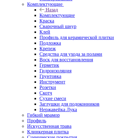
Комплектующие
Назад
Комплектующие
Краска
Сварочный шнур
Клей
Профиль для керамической плитки
Подложка
Крепеж
Средства для ухода за полами
Воск для восстановления
Герметик
Гидроизоляция
Грунтовка
Инструмент
Розетки
Скотч
Сухие смеси
Заглушки для подоконников
Нержавейка Лука
Гибкий мрамор
Профиль
Искусственная трава
Клинкерная плитка
Сценические покрытия