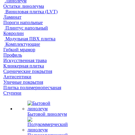
Линолеум
Остатки линолеума
Виниловая плитка (LVT)
Ламинат
Пороги напольные
Плинтус напольный
Ковролин
Модульная ПВХ плитка
Комплектующие
Гибкий мрамор
Профиль
Искусственная трава
Клинкерная плитка
Сценические покрытия
Антисептики
Уличные покрытия
Плитка полимернопесчаная
Ступени
Бытовой линолеум