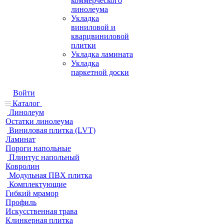
коммерческого
линолеума
Укладка
виниловой и
кварцвиниловой
плитки
Укладка ламината
Укладка
паркетной доски
Войти
Каталог
Линолеум
Остатки линолеума
Виниловая плитка (LVT)
Ламинат
Пороги напольные
Плинтус напольный
Ковролин
Модульная ПВХ плитка
Комплектующие
Гибкий мрамор
Профиль
Искусственная трава
Клинкерная плитка