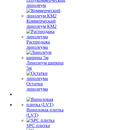
Полукоммерческий
линолеум
Коммерческий
линолеум КМ2
Распродажа
линолеума
Линолеум ширина
5м
Остатки
линолеума
Виниловая плитка
(LVT)
SPC плитка