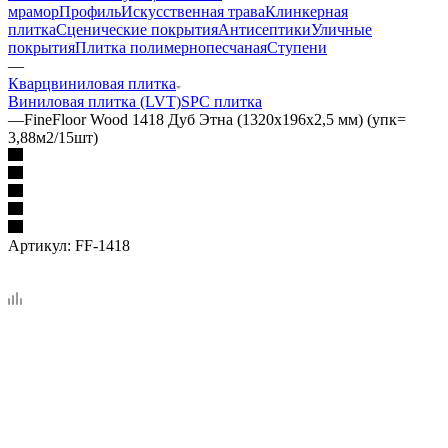
мрамор
Профиль
Искусственная трава
Клинкерная
плитка
Сценические покрытия
Антисептики
Уличные
покрытия
Плитка полимернопесчаная
Ступени
—
Кварцвиниловая плитка
Виниловая плитка (LVT)
SPC плитка
—
FineFloor Wood 1418 Дуб Этна (1320х196х2,5 мм) (упк=
3,88м2/15шт)
Артикул:
FF-1418