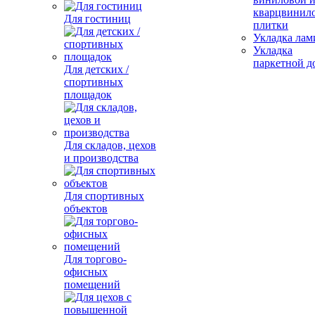
кварцвинил
Для гостиниц
плитки
Укладка лам
Укладка
паркетной д
Для детских /
спортивных
площадок
Для складов, цехов
и производства
Для спортивных
объектов
Для торгово-
офисных
помещений