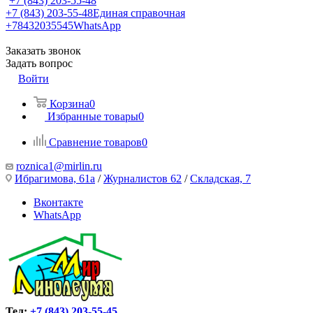
+7 (843) 203-55-48
+7 (843) 203-55-48
Единая справочная
+78432035545
WhatsApp
Заказать звонок
Задать вопрос
Войти
Корзина
0
Избранные товары
0
Сравнение товаров
0
roznica1@mirlin.ru
Ибрагимова, 61а
/
Журналистов 62
/
Складская, 7
Вконтакте
WhatsApp
Тел:
+7 (843) 203-55-45