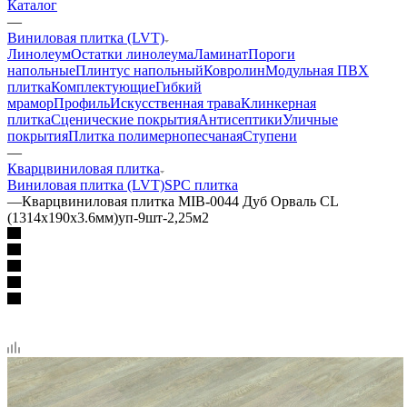
Каталог
—
Виниловая плитка (LVT)
Линолеум
Остатки линолеума
Ламинат
Пороги
напольные
Плинтус напольный
Ковролин
Модульная ПВХ
плитка
Комплектующие
Гибкий
мрамор
Профиль
Искусственная трава
Клинкерная
плитка
Сценические покрытия
Антисептики
Уличные
покрытия
Плитка полимернопесчаная
Ступени
—
Кварцвиниловая плитка
Виниловая плитка (LVT)
SPC плитка
—
Кварцвиниловая плитка MIB-0044 Дуб Орваль CL
(1314х190х3.6мм)уп-9шт-2,25м2