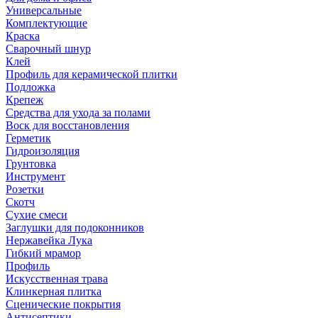
Универсальные
Комплектующие
Краска
Сварочный шнур
Клей
Профиль для керамической плитки
Подложка
Крепеж
Средства для ухода за полами
Воск для восстановления
Герметик
Гидроизоляция
Грунтовка
Инструмент
Розетки
Скотч
Сухие смеси
Заглушки для подоконников
Нержавейка Лука
Гибкий мрамор
Профиль
Искусственная трава
Клинкерная плитка
Сценические покрытия
Антисептики