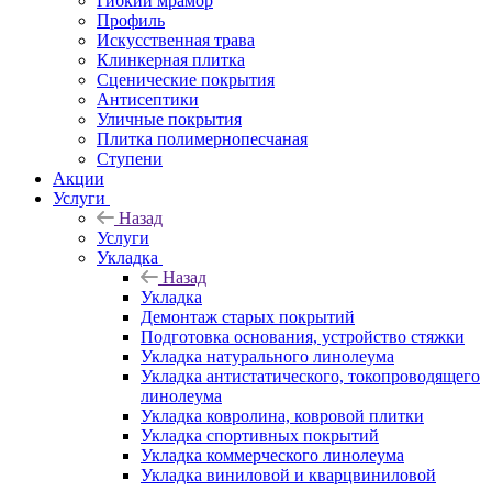
Гибкий мрамор
Профиль
Искусственная трава
Клинкерная плитка
Сценические покрытия
Антисептики
Уличные покрытия
Плитка полимернопесчаная
Ступени
Акции
Услуги
Назад
Услуги
Укладка
Назад
Укладка
Демонтаж старых покрытий
Подготовка основания, устройство стяжки
Укладка натурального линолеума
Укладка антистатического, токопроводящего
линолеума
Укладка ковролина, ковровой плитки
Укладка спортивных покрытий
Укладка коммерческого линолеума
Укладка виниловой и кварцвиниловой