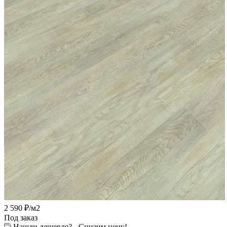
2 590
₽
/м2
Под заказ
Нашли дешевле? - Снизим цену!