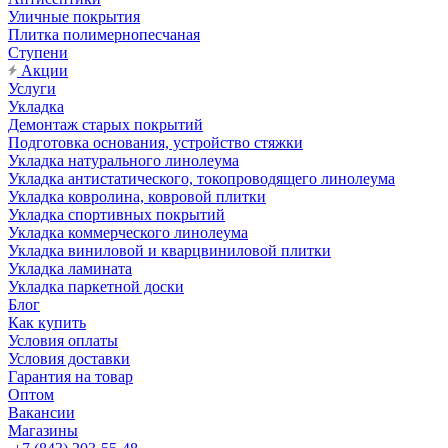
Уличные покрытия
Плитка полимернопесчаная
Ступени
Акции
Услуги
Укладка
Демонтаж старых покрытий
Подготовка основания, устройство стяжки
Укладка натурального линолеума
Укладка антистатического, токопроводящего линолеума
Укладка ковролина, ковровой плитки
Укладка спортивных покрытий
Укладка коммерческого линолеума
Укладка виниловой и кварцвиниловой плитки
Укладка ламината
Укладка паркетной доски
Блог
Как купить
Условия оплаты
Условия доставки
Гарантия на товар
Оптом
Вакансии
Магазины