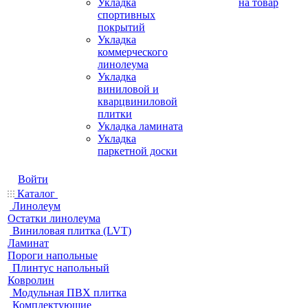
Укладка
на товар
спортивных
покрытий
Укладка
коммерческого
линолеума
Укладка
виниловой и
кварцвиниловой
плитки
Укладка ламината
Укладка
паркетной доски
Войти
Каталог
Линолеум
Остатки линолеума
Виниловая плитка (LVT)
Ламинат
Пороги напольные
Плинтус напольный
Ковролин
Модульная ПВХ плитка
Комплектующие