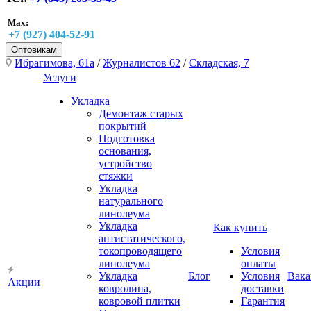
Max:
+7 (927) 404-52-91
Оптовикам
Ибрагимова, 61а
/
Журналистов 62
/
Складская, 7
Услуги
Укладка
Демонтаж старых
покрытий
Подготовка
основания,
устройство
стяжки
Укладка
натурального
линолеума
Укладка
Как купить
антистатического,
токопроводящего
Условия
линолеума
оплаты
Укладка
Блог
Условия
Вака
Акции
ковролина,
доставки
ковровой плитки
Гарантия