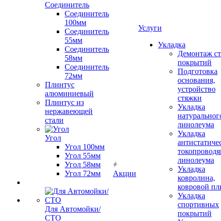
Соединитель
Соединитель
100мм
Услуги
Соединитель
55мм
Укладка
Соединитель
Демонтаж с
58мм
покрытий
Соединитель
Подготовка
72мм
основания,
Плинтус
устройство
алюминиевый
стяжки
Плинтус из
Укладка
нержавеющей
натуральног
стали
линолеума
Укладка
Угол
антистатиче
Угол 100мм
токопроводя
Угол 55мм
линолеума
Угол 58мм
Укладка
Угол 72мм
Акции
ковролина,
ковровой пл
Укладка
спортивных
Для Автомойки/
покрытий
СТО