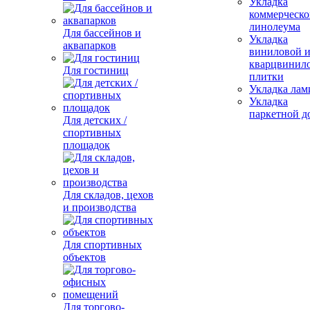
Укладка
коммерческо
линолеума
Для бассейнов и
Укладка
аквапарков
виниловой 
кварцвинил
Для гостиниц
плитки
Укладка лам
Укладка
паркетной д
Для детских /
спортивных
площадок
Для складов, цехов
и производства
Для спортивных
объектов
Для торгово-