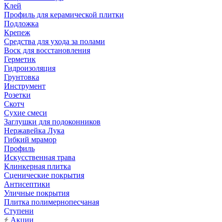
Клей
Профиль для керамической плитки
Подложка
Крепеж
Средства для ухода за полами
Воск для восстановления
Герметик
Гидроизоляция
Грунтовка
Инструмент
Розетки
Скотч
Сухие смеси
Заглушки для подоконников
Нержавейка Лука
Гибкий мрамор
Профиль
Искусственная трава
Клинкерная плитка
Сценические покрытия
Антисептики
Уличные покрытия
Плитка полимернопесчаная
Ступени
Акции