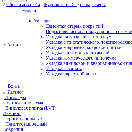
Ибрагимова, 61а
/
Журналистов 62
/
Складская, 7
Услуги
Укладка
Демонтаж старых покрытий
Подготовка основания, устройство стяжк
Укладка натурального линолеума
Укладка антистатического, токопроводящ
Акции
Укладка ковролина, ковровой плитки
Укладка спортивных покрытий
Укладка коммерческого линолеума
Укладка виниловой и кварцвиниловой пл
Укладка ламината
Укладка паркетной доски
Войти
Каталог
Линолеум
Остатки линолеума
Виниловая плитка (LVT)
Ламинат
Пороги напольные
Плинтус напольный
Ковролин