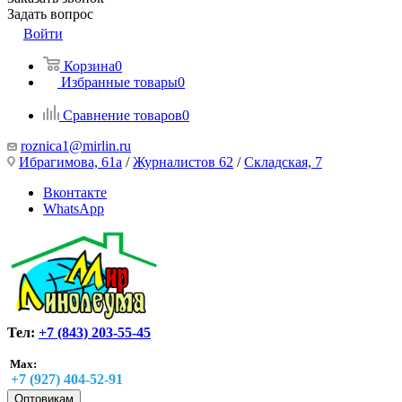
Задать вопрос
Войти
Корзина
0
Избранные товары
0
Сравнение товаров
0
roznica1@mirlin.ru
Ибрагимова, 61а
/
Журналистов 62
/
Складская, 7
Вконтакте
WhatsApp
Тел:
+7 (843) 203-55-45
Max:
+7 (927) 404-52-91
Оптовикам