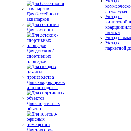
Укладка
коммерческо
линолеума
Для бассейнов и
Укладка
аквапарков
виниловой 
кварцвинил
Для гостиниц
плитки
Укладка лам
Укладка
паркетной д
Для детских /
спортивных
площадок
Для складов, цехов
и производства
Для спортивных
объектов
Для торгово-