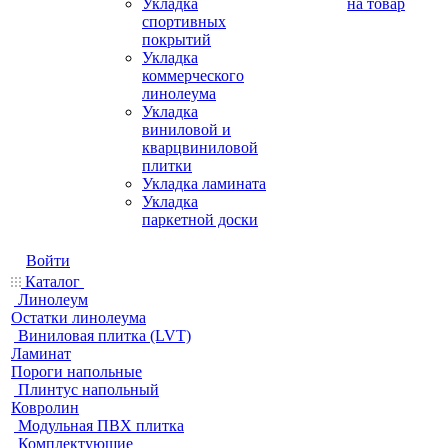
Укладка
на товар
спортивных
покрытий
Укладка
коммерческого
линолеума
Укладка
виниловой и
кварцвиниловой
плитки
Укладка ламината
Укладка
паркетной доски
Войти
Каталог
Линолеум
Остатки линолеума
Виниловая плитка (LVT)
Ламинат
Пороги напольные
Плинтус напольный
Ковролин
Модульная ПВХ плитка
Комплектующие