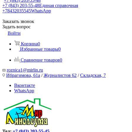
+7 (843) 203-55-48
+7 (843) 203-55-48
Единая справочная
+78432035545
WhatsApp
Заказать звонок
Задать вопрос
Войти
Корзина
0
Избранные товары
0
Сравнение товаров
0
roznica1@mirlin.ru
Ибрагимова, 61а
/
Журналистов 62
/
Складская, 7
Вконтакте
WhatsApp
Тел:
+7 (843) 203-55-45