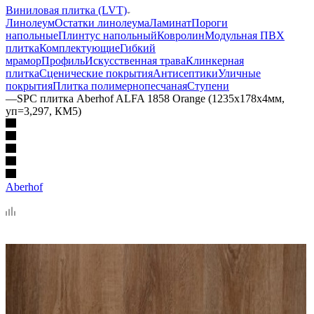
Виниловая плитка (LVT)
Линолеум
Остатки линолеума
Ламинат
Пороги
напольные
Плинтус напольный
Ковролин
Модульная ПВХ
плитка
Комплектующие
Гибкий
мрамор
Профиль
Искусственная трава
Клинкерная
плитка
Сценические покрытия
Антисептики
Уличные
покрытия
Плитка полимернопесчаная
Ступени
—
SPC плитка Aberhof ALFA 1858 Orange (1235х178х4мм,
уп=3,297, КМ5)
Aberhof