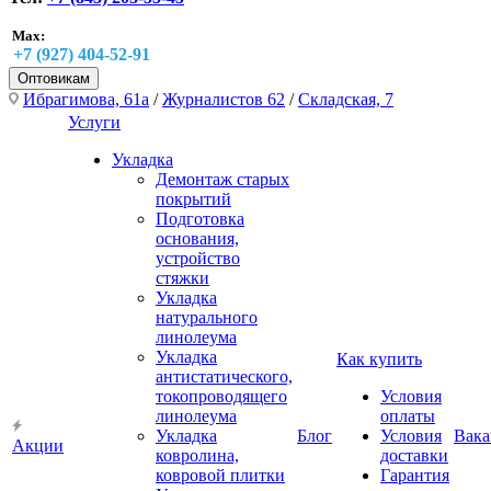
Max:
+7 (927) 404-52-91
Оптовикам
Ибрагимова, 61а
/
Журналистов 62
/
Складская, 7
Услуги
Укладка
Демонтаж старых
покрытий
Подготовка
основания,
устройство
стяжки
Укладка
натурального
линолеума
Укладка
Как купить
антистатического,
токопроводящего
Условия
линолеума
оплаты
Укладка
Блог
Условия
Вака
Акции
ковролина,
доставки
ковровой плитки
Гарантия