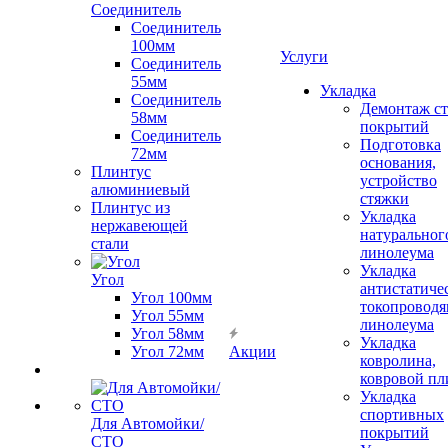
Соединитель
Соединитель
100мм
Услуги
Соединитель
55мм
Укладка
Соединитель
Демонтаж с
58мм
покрытий
Соединитель
Подготовка
72мм
основания,
Плинтус
устройство
алюминиевый
стяжки
Плинтус из
Укладка
нержавеющей
натуральног
стали
линолеума
Укладка
Угол
антистатиче
Угол 100мм
токопроводя
Угол 55мм
линолеума
Угол 58мм
Укладка
Угол 72мм
Акции
ковролина,
ковровой пл
Укладка
спортивных
Для Автомойки/
покрытий
СТО