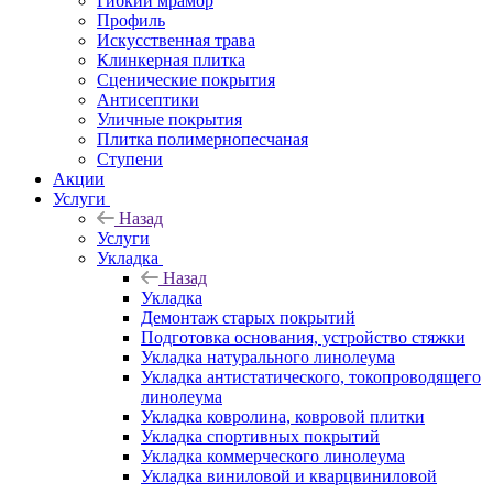
Гибкий мрамор
Профиль
Искусственная трава
Клинкерная плитка
Сценические покрытия
Антисептики
Уличные покрытия
Плитка полимернопесчаная
Ступени
Акции
Услуги
Назад
Услуги
Укладка
Назад
Укладка
Демонтаж старых покрытий
Подготовка основания, устройство стяжки
Укладка натурального линолеума
Укладка антистатического, токопроводящего
линолеума
Укладка ковролина, ковровой плитки
Укладка спортивных покрытий
Укладка коммерческого линолеума
Укладка виниловой и кварцвиниловой