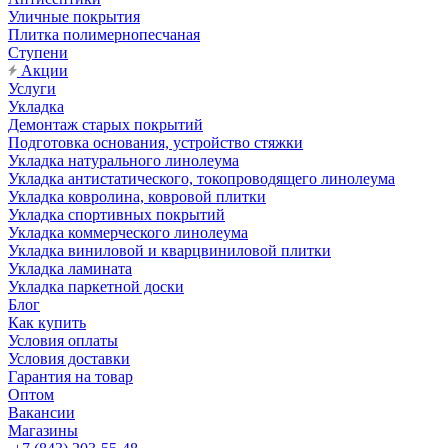
Уличные покрытия
Плитка полимернопесчаная
Ступени
Акции
Услуги
Укладка
Демонтаж старых покрытий
Подготовка основания, устройство стяжки
Укладка натурального линолеума
Укладка антистатического, токопроводящего линолеума
Укладка ковролина, ковровой плитки
Укладка спортивных покрытий
Укладка коммерческого линолеума
Укладка виниловой и кварцвиниловой плитки
Укладка ламината
Укладка паркетной доски
Блог
Как купить
Условия оплаты
Условия доставки
Гарантия на товар
Оптом
Вакансии
Магазины