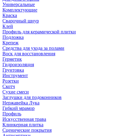
Универсальные
Комплектующие
Краска
Сварочный шнур
Клей
Профиль для керамической плитки
Подложка
Крепеж
Средства для ухода за полами
Воск для восстановления
Герметик
Гидроизоляция
Грунтовка
Инструмент
Розетки
Скотч
Сухие смеси
Заглушки для подоконников
Нержавейка Лука
Гибкий мрамор
Профиль
Искусственная трава
Клинкерная плитка
Сценические покрытия
Антисептики