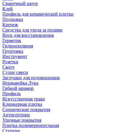
Сварочный шнур
Клей
Профиль для керамической плитки
Подложка
Крепеж
Средства для ухода за полами
Воск для восстановления
Герметик
Гидроизоляция
Грунтовка
Инструмент
Розетки
Скотч
Сухие смеси
Заглушки для подоконников
Нержавейка Лука
Гибкий мрамор
Профиль
Искусственная трава
Клинкерная плитка
Сценические покрытия
Антисептики
Уличные покрытия
Плитка полимернопесчаная
Ступени