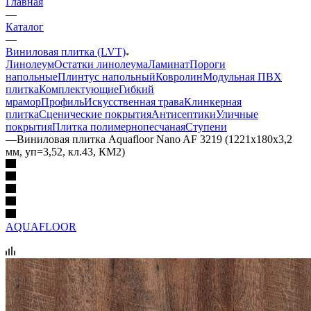
Главная
—
Каталог
—
Виниловая плитка (LVT)
Линолеум
Остатки линолеума
Ламинат
Пороги
напольные
Плинтус напольный
Ковролин
Модульная ПВХ
плитка
Комплектующие
Гибкий
мрамор
Профиль
Искусственная трава
Клинкерная
плитка
Сценические покрытия
Антисептики
Уличные
покрытия
Плитка полимернопесчаная
Ступени
—
Виниловая плитка Aquafloor Nano AF 3219 (1221х180х3,2
мм, уп=3,52, кл.43, КМ2)
AQUAFLOOR