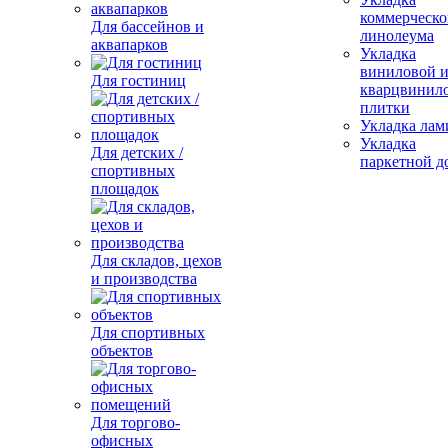
коммерческо
Для бассейнов и
линолеума
аквапарков
Укладка
виниловой 
Для гостиниц
кварцвинил
плитки
Укладка лам
Укладка
Для детских /
паркетной д
спортивных
площадок
Для складов, цехов
и производства
Для спортивных
объектов
Для торгово-
офисных