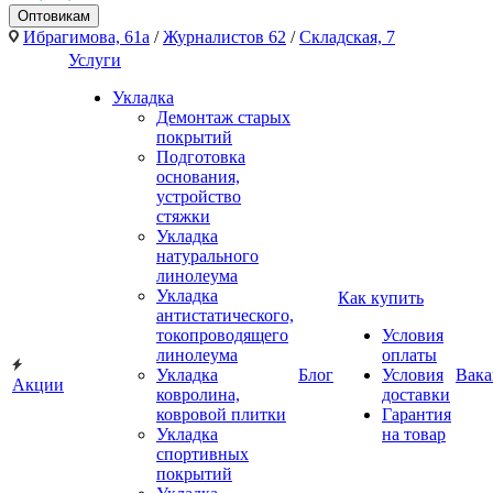
Оптовикам
Ибрагимова, 61а
/
Журналистов 62
/
Складская, 7
Услуги
Укладка
Демонтаж старых
покрытий
Подготовка
основания,
устройство
стяжки
Укладка
натурального
линолеума
Укладка
Как купить
антистатического,
токопроводящего
Условия
линолеума
оплаты
Укладка
Блог
Условия
Вака
Акции
ковролина,
доставки
ковровой плитки
Гарантия
Укладка
на товар
спортивных
покрытий