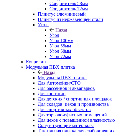
Соединитель 58мм
Соединитель 72мм
Плинтус алюминиевый
Плинтус из нержавеющей стали
Угол
Назад
Угол
Угол 100мм
Угол 55мм
Угол 58мм
Угол 72мм
Ковролин
Модульная ПВХ плитка
Назад
Модульная ПВХ плитка
Для Автомойки/СТО
Для бассейнов и аквапарков
Для гостиниц
Для детских / спортивных площадок
Для складов, цехов и производства
Для спортивных объектов
Для торгово-офисных помещений
Для цехов с повышенной влажностью
Сопутствующие материалы
Тактильная плитка для слабовидящих