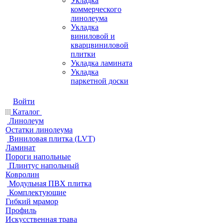
Укладка
коммерческого
линолеума
Укладка
виниловой и
кварцвиниловой
плитки
Укладка ламината
Укладка
паркетной доски
Войти
Каталог
Линолеум
Остатки линолеума
Виниловая плитка (LVT)
Ламинат
Пороги напольные
Плинтус напольный
Ковролин
Модульная ПВХ плитка
Комплектующие
Гибкий мрамор
Профиль
Искусственная трава