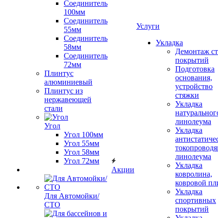
Соединитель
100мм
Соединитель
Услуги
55мм
Соединитель
Укладка
58мм
Демонтаж с
Соединитель
покрытий
72мм
Подготовка
Плинтус
основания,
алюминиевый
устройство
Плинтус из
стяжки
нержавеющей
Укладка
стали
натуральног
линолеума
Угол
Укладка
Угол 100мм
антистатиче
Угол 55мм
токопроводя
Угол 58мм
линолеума
Угол 72мм
Укладка
Акции
ковролина,
ковровой пл
Укладка
Для Автомойки/
спортивных
СТО
покрытий
Укладка