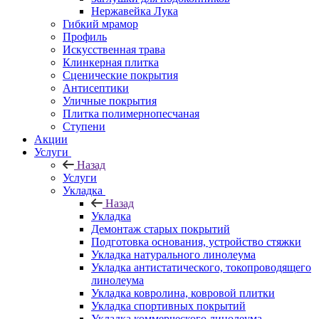
Нержавейка Лука
Гибкий мрамор
Профиль
Искусственная трава
Клинкерная плитка
Сценические покрытия
Антисептики
Уличные покрытия
Плитка полимернопесчаная
Ступени
Акции
Услуги
Назад
Услуги
Укладка
Назад
Укладка
Демонтаж старых покрытий
Подготовка основания, устройство стяжки
Укладка натурального линолеума
Укладка антистатического, токопроводящего
линолеума
Укладка ковролина, ковровой плитки
Укладка спортивных покрытий
Укладка коммерческого линолеума