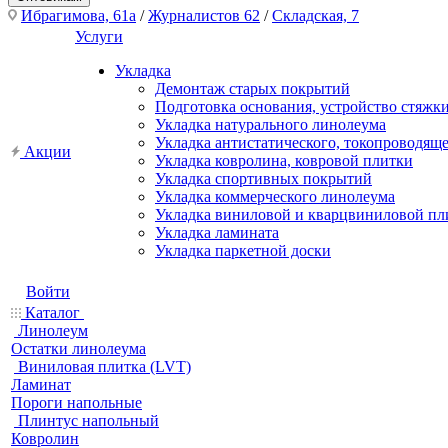
Ибрагимова, 61а
/
Журналистов 62
/
Складская, 7
Услуги
Укладка
Демонтаж старых покрытий
Подготовка основания, устройство стяжк
Укладка натурального линолеума
Укладка антистатического, токопроводящ
Акции
Укладка ковролина, ковровой плитки
Укладка спортивных покрытий
Укладка коммерческого линолеума
Укладка виниловой и кварцвиниловой пл
Укладка ламината
Укладка паркетной доски
Войти
Каталог
Линолеум
Остатки линолеума
Виниловая плитка (LVT)
Ламинат
Пороги напольные
Плинтус напольный
Ковролин