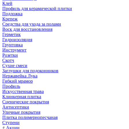
Клей
Профиль для керамической плитки
Подложка
Крепеж
Средства для ухода за полами
Воск для восстановления
Герметик
Гидроизоляция
Грунтовка
Инструмент
Розетки
Скотч
Сухие смеси
Заглушки для подоконников
Нержавейка Лука
Гибкий мрамор
Профиль
Искусственная трава
Клинкерная плитка
Сценические покрытия
Антисептики
Уличные покрытия
Плитка полимернопесчаная
Ступени
Акции