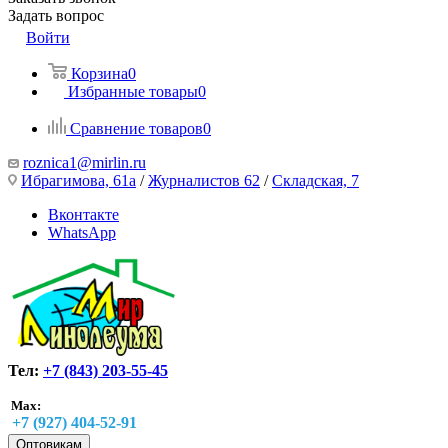
Задать вопрос
Войти
Корзина
0
Избранные товары
0
Сравнение товаров
0
roznica1@mirlin.ru
Ибрагимова, 61а
/
Журналистов 62
/
Складская, 7
Вконтакте
WhatsApp
Тел:
+7 (843) 203-55-45
Max:
+7 (927) 404-52-91
Оптовикам