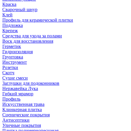
Краска
Сварочный шнур
Клей
Профиль для керамической плитки
Подложка
Крепеж
Средства для ухода за полами
Воск для восстановления
Герметик
Гидроизоляция
Грунтовка
Инструмент
Розетки
Скотч
Сухие смеси
Заглушки для подоконников
Нержавейка Лука
Гибкий мрамор
Профиль
Искусственная трава
Клинкерная плитка
Сценические покрытия
Антисептики
Уличные покрытия
Плитка полимернопесчаная