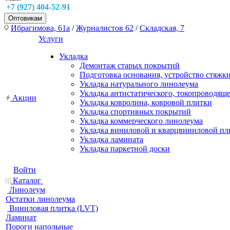
+7 (927) 404-52-91
Оптовикам
Ибрагимова, 61а
/
Журналистов 62
/
Складская, 7
Услуги
Укладка
Демонтаж старых покрытий
Подготовка основания, устройство стяжк
Укладка натурального линолеума
Укладка антистатического, токопроводящ
Акции
Укладка ковролина, ковровой плитки
Укладка спортивных покрытий
Укладка коммерческого линолеума
Укладка виниловой и кварцвиниловой пл
Укладка ламината
Укладка паркетной доски
Войти
Каталог
Линолеум
Остатки линолеума
Виниловая плитка (LVT)
Ламинат
Пороги напольные