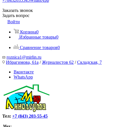
+78432035545
WhatsApp
Заказать звонок
Задать вопрос
Войти
Корзина
0
Избранные товары
0
Сравнение товаров
0
roznica1@mirlin.ru
Ибрагимова, 61а
/
Журналистов 62
/
Складская, 7
Вконтакте
WhatsApp
Тел:
+7 (843) 203-55-45
Max: