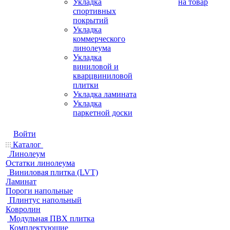
Укладка
на товар
спортивных
покрытий
Укладка
коммерческого
линолеума
Укладка
виниловой и
кварцвиниловой
плитки
Укладка ламината
Укладка
паркетной доски
Войти
Каталог
Линолеум
Остатки линолеума
Виниловая плитка (LVT)
Ламинат
Пороги напольные
Плинтус напольный
Ковролин
Модульная ПВХ плитка
Комплектующие