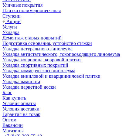
Уличные покрытия
Плитка полимернопесчаная
Ступени
Акции
Услуги
Укладка
Демонтаж старых покрытий
Подготовка основания, устройство стяжки
Укладка натурального линолеума
Укладка антистатического, токопроводящего линолеума
Укладка ковролина, ковровой плитки
Укладка спортивных покрытий
Укладка коммерческого линолеума
Укладка виниловой и кварцвиниловой плитки
Укладка ламината
Укладка паркетной доски
Блог
Как купить
Условия оплаты
Условия доставки
Гарантия на товар
Оптом
Вакансии
Магазины