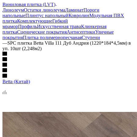
Виниловая плитка (LVT)
Линолеум
Остатки линолеума
Ламинат
Пороги
напольные
Плинтус напольный
Ковролин
Модульная ПВХ
плитка
Комплектующие
Гибкий
мрамор
Профиль
Искусственная трава
Клинкерная
плитка
Сценические покрытия
Антисептики
Уличные
покрытия
Плитка полимернопесчаная
Ступени
—
SPC плитка Betta Villa 111 Дуб Андрия (1220*184*4,5мм) в
уп. 10шт (2,248м2)
Betta (Китай)