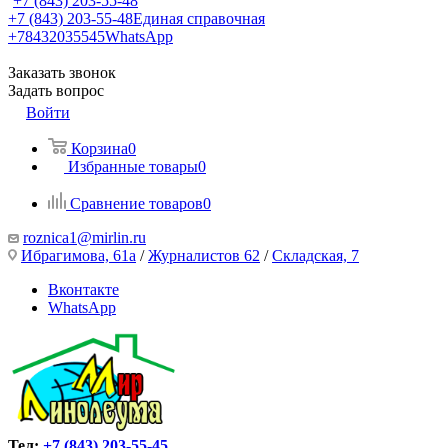
+7 (843) 203-55-48
+7 (843) 203-55-48
Единая справочная
+78432035545
WhatsApp
Заказать звонок
Задать вопрос
Войти
Корзина
0
Избранные товары
0
Сравнение товаров
0
roznica1@mirlin.ru
Ибрагимова, 61а
/
Журналистов 62
/
Складская, 7
Вконтакте
WhatsApp
Тел:
+7 (843) 203-55-45