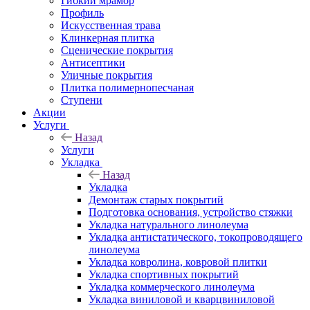
Гибкий мрамор
Профиль
Искусственная трава
Клинкерная плитка
Сценические покрытия
Антисептики
Уличные покрытия
Плитка полимернопесчаная
Ступени
Акции
Услуги
Назад
Услуги
Укладка
Назад
Укладка
Демонтаж старых покрытий
Подготовка основания, устройство стяжки
Укладка натурального линолеума
Укладка антистатического, токопроводящего
линолеума
Укладка ковролина, ковровой плитки
Укладка спортивных покрытий
Укладка коммерческого линолеума
Укладка виниловой и кварцвиниловой