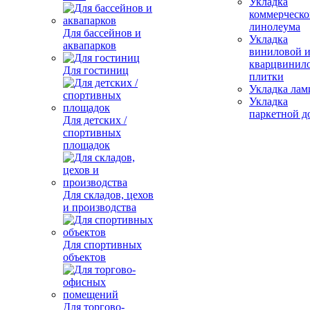
Укладка
коммерческо
линолеума
Для бассейнов и
Укладка
аквапарков
виниловой 
кварцвинил
Для гостиниц
плитки
Укладка лам
Укладка
паркетной д
Для детских /
спортивных
площадок
Для складов, цехов
и производства
Для спортивных
объектов
Для торгово-