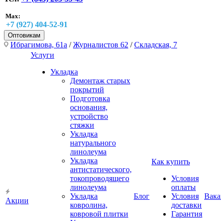
Max:
+7 (927) 404-52-91
Оптовикам
Ибрагимова, 61а
/
Журналистов 62
/
Складская, 7
Услуги
Укладка
Демонтаж старых
покрытий
Подготовка
основания,
устройство
стяжки
Укладка
натурального
линолеума
Укладка
Как купить
антистатического,
токопроводящего
Условия
линолеума
оплаты
Укладка
Блог
Условия
Вака
Акции
ковролина,
доставки
ковровой плитки
Гарантия