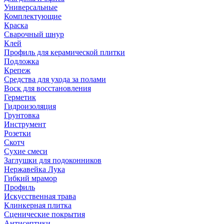
Универсальные
Комплектующие
Краска
Сварочный шнур
Клей
Профиль для керамической плитки
Подложка
Крепеж
Средства для ухода за полами
Воск для восстановления
Герметик
Гидроизоляция
Грунтовка
Инструмент
Розетки
Скотч
Сухие смеси
Заглушки для подоконников
Нержавейка Лука
Гибкий мрамор
Профиль
Искусственная трава
Клинкерная плитка
Сценические покрытия
Антисептики