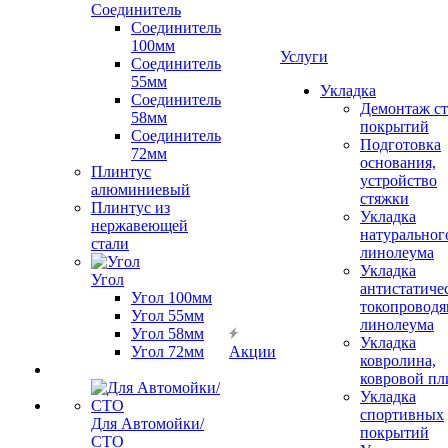
Соединитель
Соединитель
100мм
Услуги
Соединитель
55мм
Укладка
Соединитель
Демонтаж с
58мм
покрытий
Соединитель
Подготовка
72мм
основания,
Плинтус
устройство
алюминиевый
стяжки
Плинтус из
Укладка
нержавеющей
натуральног
стали
линолеума
Укладка
Угол
антистатиче
Угол 100мм
токопроводя
Угол 55мм
линолеума
Угол 58мм
Укладка
Угол 72мм
Акции
ковролина,
ковровой пл
Укладка
спортивных
Для Автомойки/
покрытий
СТО