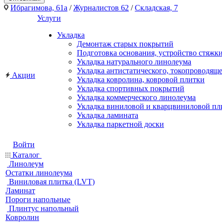
Ибрагимова, 61а
/
Журналистов 62
/
Складская, 7
Услуги
Укладка
Демонтаж старых покрытий
Подготовка основания, устройство стяжк
Укладка натурального линолеума
Укладка антистатического, токопроводящ
Акции
Укладка ковролина, ковровой плитки
Укладка спортивных покрытий
Укладка коммерческого линолеума
Укладка виниловой и кварцвиниловой пл
Укладка ламината
Укладка паркетной доски
Войти
Каталог
Линолеум
Остатки линолеума
Виниловая плитка (LVT)
Ламинат
Пороги напольные
Плинтус напольный
Ковролин