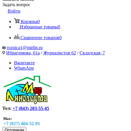
Задать вопрос
Войти
Корзина
0
Избранные товары
0
Сравнение товаров
0
roznica1@mirlin.ru
Ибрагимова, 61а
/
Журналистов 62
/
Складская, 7
Вконтакте
WhatsApp
Тел:
+7 (843) 203-55-45
Max:
+7 (927) 404-52-91
Оптовикам