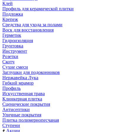
Клей
Профиль для керамической плитки
Подложка
Крепеж
Средства для ухода за полами
Воск для восстановления
Герметик
Гидроизоляция
Грунтовка
Инструмент
Розетки
Скотч
Сухие смеси
Заглушки для подоконников
Нержавейка Лука
Гибкий мрамор
Профиль
Искусственная трава
Клинкерная плитка
Сценические покрытия
Антисептики
Уличные покрытия
Плитка полимернопесчаная
Ступени
Акции