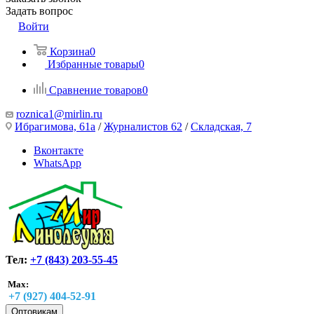
Задать вопрос
Войти
Корзина
0
Избранные товары
0
Сравнение товаров
0
roznica1@mirlin.ru
Ибрагимова, 61а
/
Журналистов 62
/
Складская, 7
Вконтакте
WhatsApp
Тел:
+7 (843) 203-55-45
Max:
+7 (927) 404-52-91
Оптовикам