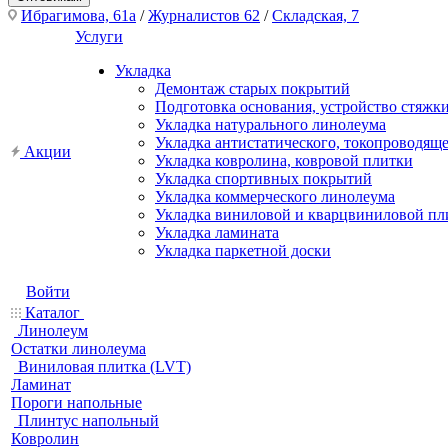
Ибрагимова, 61а
/
Журналистов 62
/
Складская, 7
Услуги
Укладка
Демонтаж старых покрытий
Подготовка основания, устройство стяжк
Укладка натурального линолеума
Укладка антистатического, токопроводящ
Акции
Укладка ковролина, ковровой плитки
Укладка спортивных покрытий
Укладка коммерческого линолеума
Укладка виниловой и кварцвиниловой пл
Укладка ламината
Укладка паркетной доски
Войти
Каталог
Линолеум
Остатки линолеума
Виниловая плитка (LVT)
Ламинат
Пороги напольные
Плинтус напольный
Ковролин