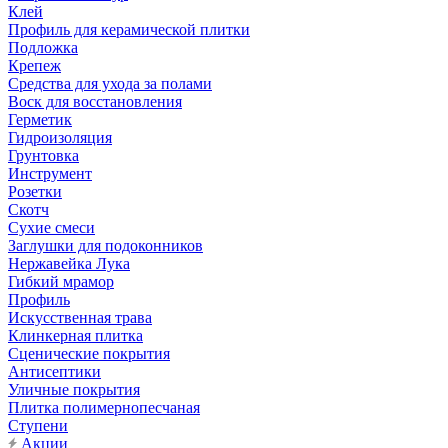
Клей
Профиль для керамической плитки
Подложка
Крепеж
Средства для ухода за полами
Воск для восстановления
Герметик
Гидроизоляция
Грунтовка
Инструмент
Розетки
Скотч
Сухие смеси
Заглушки для подоконников
Нержавейка Лука
Гибкий мрамор
Профиль
Искусственная трава
Клинкерная плитка
Сценические покрытия
Антисептики
Уличные покрытия
Плитка полимернопесчаная
Ступени
Акции