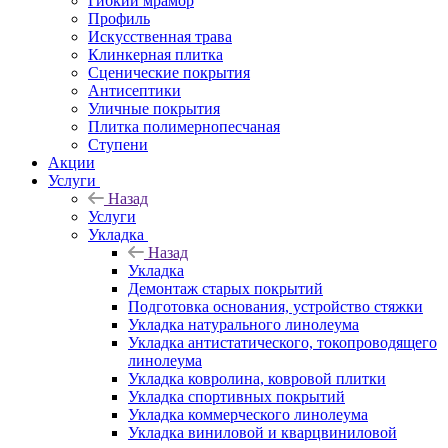
Гибкий мрамор
Профиль
Искусственная трава
Клинкерная плитка
Сценические покрытия
Антисептики
Уличные покрытия
Плитка полимернопесчаная
Ступени
Акции
Услуги
Назад
Услуги
Укладка
Назад
Укладка
Демонтаж старых покрытий
Подготовка основания, устройство стяжки
Укладка натурального линолеума
Укладка антистатического, токопроводящего
линолеума
Укладка ковролина, ковровой плитки
Укладка спортивных покрытий
Укладка коммерческого линолеума
Укладка виниловой и кварцвиниловой