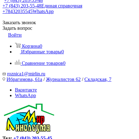
+7 (843) 203-55-48
+7 (843) 203-55-48
Единая справочная
+78432035545
WhatsApp
Заказать звонок
Задать вопрос
Войти
Корзина
0
Избранные товары
0
Сравнение товаров
0
roznica1@mirlin.ru
Ибрагимова, 61а
/
Журналистов 62
/
Складская, 7
Вконтакте
WhatsApp
Тел:
+7 (843) 203-55-45