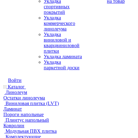
Укладка
на товар
спортивных
покрытий
Укладка
коммерческого
линолеума
Укладка
виниловой и
кварцвиниловой
плитки
Укладка ламината
Укладка
паркетной доски
Войти
Каталог
Линолеум
Остатки линолеума
Виниловая плитка (LVT)
Ламинат
Пороги напольные
Плинтус напольный
Ковролин
Модульная ПВХ плитка
Комплектующие