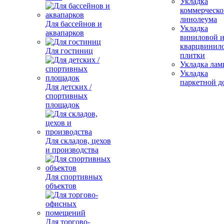
Укладка
коммерческо
линолеума
Для бассейнов и
Укладка
аквапарков
виниловой 
кварцвинил
Для гостиниц
плитки
Укладка лам
Укладка
паркетной д
Для детских /
спортивных
площадок
Для складов, цехов
и производства
Для спортивных
объектов
Для торгово-