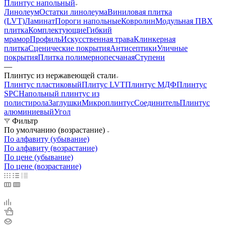
Плинтус напольный
Линолеум
Остатки линолеума
Виниловая плитка
(LVT)
Ламинат
Пороги напольные
Ковролин
Модульная ПВХ
плитка
Комплектующие
Гибкий
мрамор
Профиль
Искусственная трава
Клинкерная
плитка
Сценические покрытия
Антисептики
Уличные
покрытия
Плитка полимернопесчаная
Ступени
—
Плинтус из нержавеющей стали
Плинтус пластиковый
Плитус LVT
Плинтус МДФ
Плинтус
SPC
Напольный плинтус из
полистирола
Заглушки
Микроплинтус
Соединитель
Плинтус
алюминиевый
Угол
Фильтр
По умолчанию (возрастание)
По алфавиту (убывание)
По алфавиту (возрастание)
По цене (убывание)
По цене (возрастание)