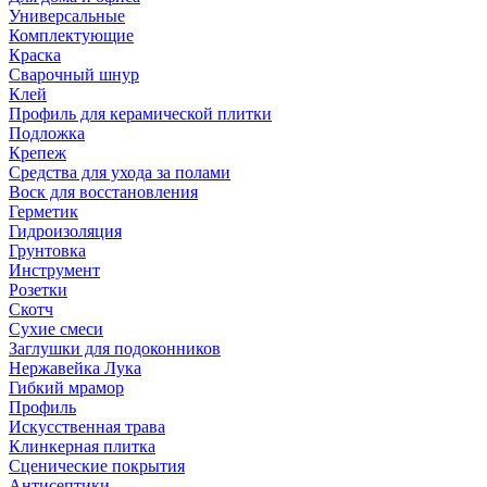
Универсальные
Комплектующие
Краска
Сварочный шнур
Клей
Профиль для керамической плитки
Подложка
Крепеж
Средства для ухода за полами
Воск для восстановления
Герметик
Гидроизоляция
Грунтовка
Инструмент
Розетки
Скотч
Сухие смеси
Заглушки для подоконников
Нержавейка Лука
Гибкий мрамор
Профиль
Искусственная трава
Клинкерная плитка
Сценические покрытия
Антисептики