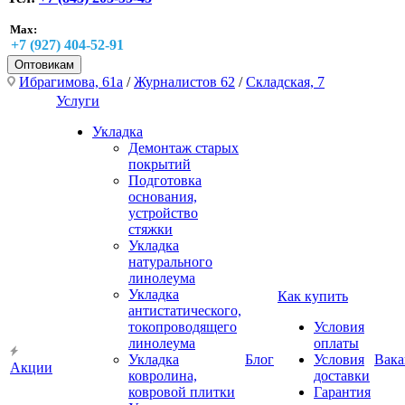
Max:
+7 (927) 404-52-91
Оптовикам
Ибрагимова, 61а
/
Журналистов 62
/
Складская, 7
Услуги
Укладка
Демонтаж старых
покрытий
Подготовка
основания,
устройство
стяжки
Укладка
натурального
линолеума
Укладка
Как купить
антистатического,
токопроводящего
Условия
линолеума
оплаты
Укладка
Блог
Условия
Вака
Акции
ковролина,
доставки
ковровой плитки
Гарантия