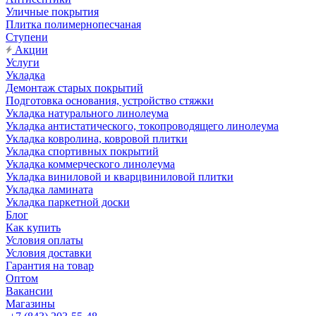
Уличные покрытия
Плитка полимернопесчаная
Ступени
Акции
Услуги
Укладка
Демонтаж старых покрытий
Подготовка основания, устройство стяжки
Укладка натурального линолеума
Укладка антистатического, токопроводящего линолеума
Укладка ковролина, ковровой плитки
Укладка спортивных покрытий
Укладка коммерческого линолеума
Укладка виниловой и кварцвиниловой плитки
Укладка ламината
Укладка паркетной доски
Блог
Как купить
Условия оплаты
Условия доставки
Гарантия на товар
Оптом
Вакансии
Магазины