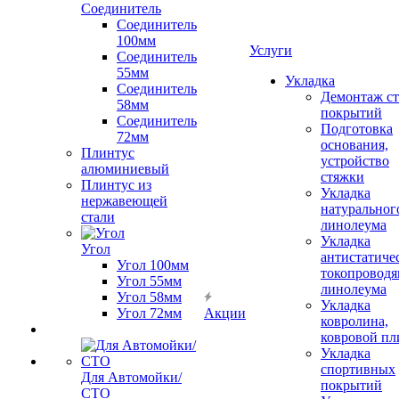
Соединитель
Соединитель
100мм
Услуги
Соединитель
55мм
Укладка
Соединитель
Демонтаж с
58мм
покрытий
Соединитель
Подготовка
72мм
основания,
Плинтус
устройство
алюминиевый
стяжки
Плинтус из
Укладка
нержавеющей
натуральног
стали
линолеума
Укладка
Угол
антистатиче
Угол 100мм
токопроводя
Угол 55мм
линолеума
Угол 58мм
Укладка
Угол 72мм
Акции
ковролина,
ковровой пл
Укладка
спортивных
Для Автомойки/
покрытий
СТО