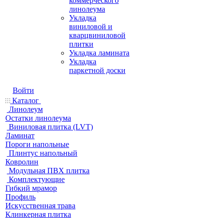
коммерческого
линолеума
Укладка
виниловой и
кварцвиниловой
плитки
Укладка ламината
Укладка
паркетной доски
Войти
Каталог
Линолеум
Остатки линолеума
Виниловая плитка (LVT)
Ламинат
Пороги напольные
Плинтус напольный
Ковролин
Модульная ПВХ плитка
Комплектующие
Гибкий мрамор
Профиль
Искусственная трава
Клинкерная плитка