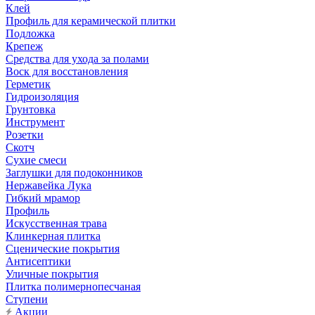
Клей
Профиль для керамической плитки
Подложка
Крепеж
Средства для ухода за полами
Воск для восстановления
Герметик
Гидроизоляция
Грунтовка
Инструмент
Розетки
Скотч
Сухие смеси
Заглушки для подоконников
Нержавейка Лука
Гибкий мрамор
Профиль
Искусственная трава
Клинкерная плитка
Сценические покрытия
Антисептики
Уличные покрытия
Плитка полимернопесчаная
Ступени
Акции