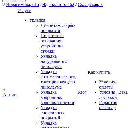
Ибрагимова, 61а
/
Журналистов 62
/
Складская, 7
Услуги
Укладка
Демонтаж старых
покрытий
Подготовка
основания,
устройство
стяжки
Укладка
натурального
линолеума
Укладка
Как купить
антистатического,
токопроводящего
Условия
линолеума
оплаты
Укладка
Блог
Условия
Вака
Акции
ковролина,
доставки
ковровой плитки
Гарантия
Укладка
на товар
спортивных
покрытий
Укладка