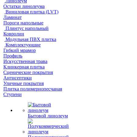
Линолеум
Остатки линолеума
Виниловая плитка (LVT)
Ламинат
Пороги напольные
Плинтус напольный
Ковролин
Модульная ПВХ плитка
Комплектующие
Гибкий мрамор
Профиль
Искусственная трава
Клинкерная плитка
Сценические покрытия
Антисептики
Уличные покрытия
Плитка полимернопесчаная
Ступени
Бытовой линолеум