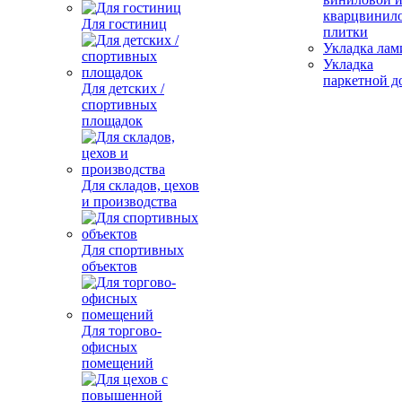
кварцвинил
Для гостиниц
плитки
Укладка лам
Укладка
паркетной д
Для детских /
спортивных
площадок
Для складов, цехов
и производства
Для спортивных
объектов
Для торгово-
офисных
помещений