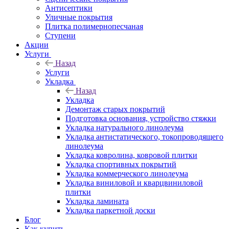
Антисептики
Уличные покрытия
Плитка полимернопесчаная
Ступени
Акции
Услуги
Назад
Услуги
Укладка
Назад
Укладка
Демонтаж старых покрытий
Подготовка основания, устройство стяжки
Укладка натурального линолеума
Укладка антистатического, токопроводящего
линолеума
Укладка ковролина, ковровой плитки
Укладка спортивных покрытий
Укладка коммерческого линолеума
Укладка виниловой и кварцвиниловой
плитки
Укладка ламината
Укладка паркетной доски
Блог
Как купить