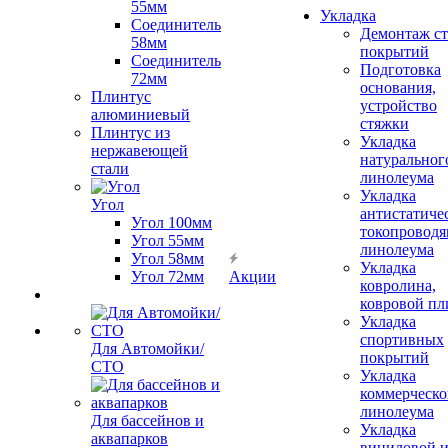
55мм
Укладка
Соединитель
Демонтаж с
58мм
покрытий
Соединитель
Подготовка
72мм
основания,
Плинтус
устройство
алюминиевый
стяжки
Плинтус из
Укладка
нержавеющей
натуральног
стали
линолеума
Укладка
Угол
антистатиче
Угол 100мм
токопроводя
Угол 55мм
линолеума
Угол 58мм
Укладка
Угол 72мм
Акции
ковролина,
ковровой пл
Укладка
спортивных
Для Автомойки/
покрытий
СТО
Укладка
коммерческо
линолеума
Для бассейнов и
Укладка
аквапарков
виниловой 