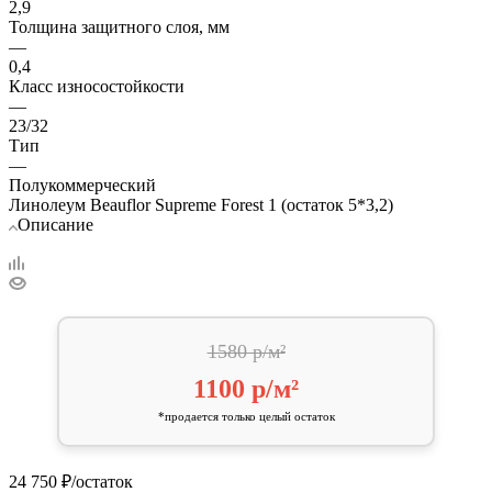
2,9
Толщина защитного слоя, мм
—
0,4
Класс износостойкости
—
23/32
Тип
—
Полукоммерческий
Линолеум Beauflor Supreme Forest 1 (остаток 5*3,2)
Описание
1580 р/м²
1100 р/м²
*продается только целый остаток
24 750
₽
/остаток