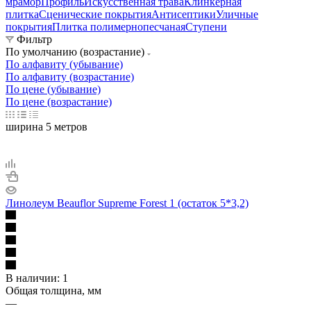
мрамор
Профиль
Искусственная трава
Клинкерная
плитка
Сценические покрытия
Антисептики
Уличные
покрытия
Плитка полимернопесчаная
Ступени
Фильтр
По умолчанию (возрастание)
По алфавиту (убывание)
По алфавиту (возрастание)
По цене (убывание)
По цене (возрастание)
ширина 5 метров
Линолеум Beauflor Supreme Forest 1 (остаток 5*3,2)
В наличии: 1
Общая толщина, мм
—