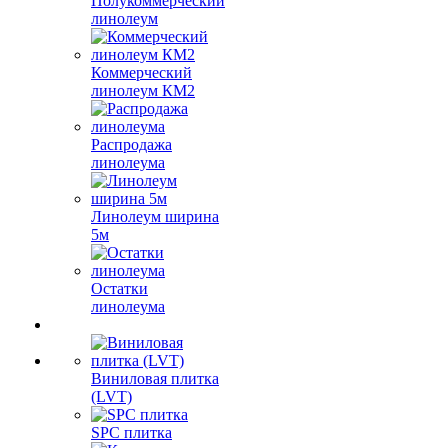
Полукоммерческий
линолеум
Коммерческий
линолеум КМ2
Распродажа
линолеума
Линолеум ширина
5м
Остатки
линолеума
Виниловая плитка
(LVT)
SPC плитка