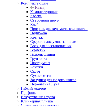
Комплектующие
Назад
Комплектующие
Краска
Сварочный шнур
Клей
Профиль для керамической плитки
Подложка
Крепеж
Средства для ухода за полами
Воск для восстановления
Герметик
Гидроизоляция
Грунтовка
Инструмент
Розетки
Скотч
Сухие смеси
Заглушки для подоконников
Нержавейка Лука
Гибкий мрамор
Профиль
Искусственная трава
Клинкерная плитка
Сценические покрытия