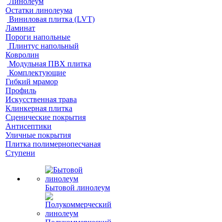
Линолеум
Остатки линолеума
Виниловая плитка (LVT)
Ламинат
Пороги напольные
Плинтус напольный
Ковролин
Модульная ПВХ плитка
Комплектующие
Гибкий мрамор
Профиль
Искусственная трава
Клинкерная плитка
Сценические покрытия
Антисептики
Уличные покрытия
Плитка полимернопесчаная
Ступени
Бытовой линолеум