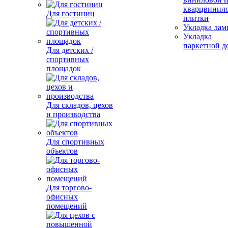
кварцвинил
Для гостиниц
плитки
Укладка лам
Укладка
паркетной д
Для детских /
спортивных
площадок
Для складов, цехов
и производства
Для спортивных
объектов
Для торгово-
офисных
помещений