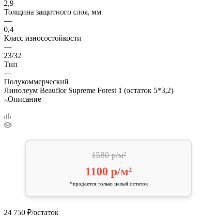
2,9
Толщина защитного слоя, мм
—
0,4
Класс износостойкости
—
23/32
Тип
—
Полукоммерческий
Линолеум Beauflor Supreme Forest 1 (остаток 5*3,2)
Описание
1580 р/м²
1100 р/м²
*продается только целый остаток
24 750
₽
/остаток