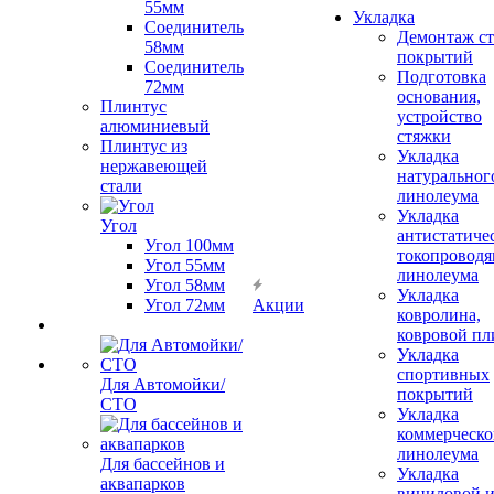
55мм
Укладка
Соединитель
Демонтаж с
58мм
покрытий
Соединитель
Подготовка
72мм
основания,
Плинтус
устройство
алюминиевый
стяжки
Плинтус из
Укладка
нержавеющей
натуральног
стали
линолеума
Укладка
Угол
антистатиче
Угол 100мм
токопроводя
Угол 55мм
линолеума
Угол 58мм
Укладка
Угол 72мм
Акции
ковролина,
ковровой пл
Укладка
спортивных
Для Автомойки/
покрытий
СТО
Укладка
коммерческо
линолеума
Для бассейнов и
Укладка
аквапарков
виниловой 