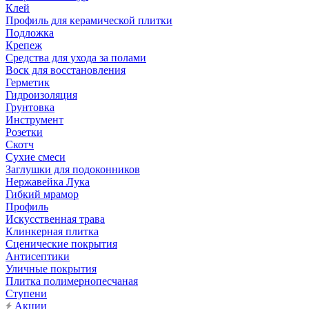
Клей
Профиль для керамической плитки
Подложка
Крепеж
Средства для ухода за полами
Воск для восстановления
Герметик
Гидроизоляция
Грунтовка
Инструмент
Розетки
Скотч
Сухие смеси
Заглушки для подоконников
Нержавейка Лука
Гибкий мрамор
Профиль
Искусственная трава
Клинкерная плитка
Сценические покрытия
Антисептики
Уличные покрытия
Плитка полимернопесчаная
Ступени
Акции