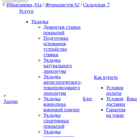
Ибрагимова, 61а
/
Журналистов 62
/
Складская, 7
Услуги
Укладка
Демонтаж старых
покрытий
Подготовка
основания,
устройство
стяжки
Укладка
натурального
линолеума
Укладка
Как купить
антистатического,
токопроводящего
Условия
линолеума
оплаты
Укладка
Блог
Условия
Вака
Акции
ковролина,
доставки
ковровой плитки
Гарантия
Укладка
на товар
спортивных
покрытий
Укладка