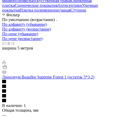
мрамор
Профиль
Искусственная трава
Клинкерная
плитка
Сценические покрытия
Антисептики
Уличные
покрытия
Плитка полимернопесчаная
Ступени
Фильтр
По умолчанию (возрастание)
По алфавиту (убывание)
По алфавиту (возрастание)
По цене (убывание)
По цене (возрастание)
ширина 5 метров
Линолеум Beauflor Supreme Forest 1 (остаток 5*3,2)
В наличии: 1
Общая толщина, мм
—