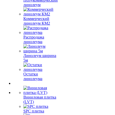
Полукоммерческий
линолеум
Коммерческий
линолеум КМ2
Распродажа
линолеума
Линолеум ширина
5м
Остатки
линолеума
Виниловая плитка
(LVT)
SPC плитка