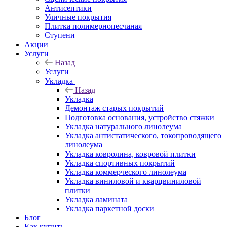
Антисептики
Уличные покрытия
Плитка полимернопесчаная
Ступени
Акции
Услуги
Назад
Услуги
Укладка
Назад
Укладка
Демонтаж старых покрытий
Подготовка основания, устройство стяжки
Укладка натурального линолеума
Укладка антистатического, токопроводящего
линолеума
Укладка ковролина, ковровой плитки
Укладка спортивных покрытий
Укладка коммерческого линолеума
Укладка виниловой и кварцвиниловой
плитки
Укладка ламината
Укладка паркетной доски
Блог
Как купить