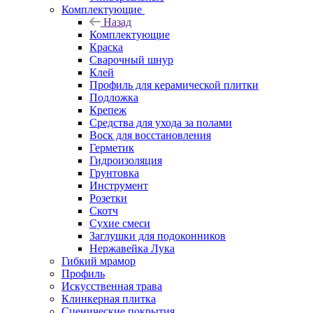
Комплектующие
Назад
Комплектующие
Краска
Сварочный шнур
Клей
Профиль для керамической плитки
Подложка
Крепеж
Средства для ухода за полами
Воск для восстановления
Герметик
Гидроизоляция
Грунтовка
Инструмент
Розетки
Скотч
Сухие смеси
Заглушки для подоконников
Нержавейка Лука
Гибкий мрамор
Профиль
Искусственная трава
Клинкерная плитка
Сценические покрытия