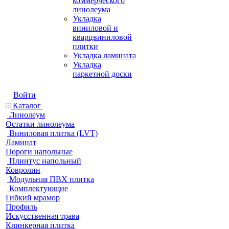
коммерческого
линолеума
Укладка
виниловой и
кварцвиниловой
плитки
Укладка ламината
Укладка
паркетной доски
Войти
Каталог
Линолеум
Остатки линолеума
Виниловая плитка (LVT)
Ламинат
Пороги напольные
Плинтус напольный
Ковролин
Модульная ПВХ плитка
Комплектующие
Гибкий мрамор
Профиль
Искусственная трава
Клинкерная плитка