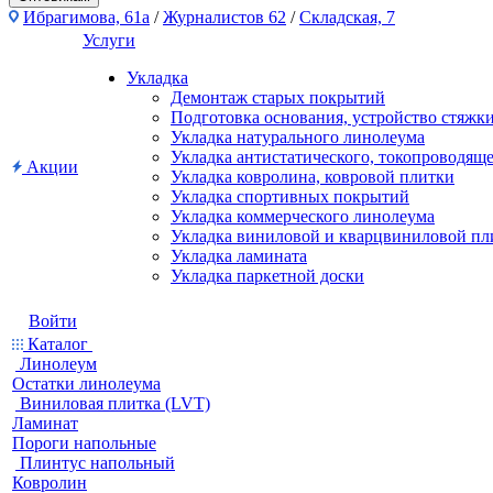
Ибрагимова, 61а
/
Журналистов 62
/
Складская, 7
Услуги
Укладка
Демонтаж старых покрытий
Подготовка основания, устройство стяжк
Укладка натурального линолеума
Укладка антистатического, токопроводящ
Акции
Укладка ковролина, ковровой плитки
Укладка спортивных покрытий
Укладка коммерческого линолеума
Укладка виниловой и кварцвиниловой пл
Укладка ламината
Укладка паркетной доски
Войти
Каталог
Линолеум
Остатки линолеума
Виниловая плитка (LVT)
Ламинат
Пороги напольные
Плинтус напольный
Ковролин