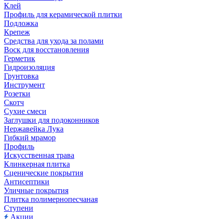
Клей
Профиль для керамической плитки
Подложка
Крепеж
Средства для ухода за полами
Воск для восстановления
Герметик
Гидроизоляция
Грунтовка
Инструмент
Розетки
Скотч
Сухие смеси
Заглушки для подоконников
Нержавейка Лука
Гибкий мрамор
Профиль
Искусственная трава
Клинкерная плитка
Сценические покрытия
Антисептики
Уличные покрытия
Плитка полимернопесчаная
Ступени
Акции