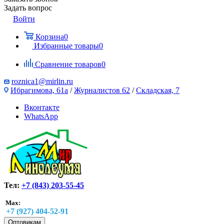
Задать вопрос
Войти
Корзина
0
Избранные товары
0
Сравнение товаров
0
roznica1@mirlin.ru
Ибрагимова, 61а
/
Журналистов 62
/
Складская, 7
Вконтакте
WhatsApp
Тел:
+7 (843) 203-55-45
Max:
+7 (927) 404-52-91
Оптовикам