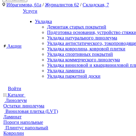
Ибрагимова, 61а
/
Журналистов 62
/
Складская, 7
Услуги
Укладка
Демонтаж старых покрытий
Подготовка основания, устройство стяжк
Укладка натурального линолеума
Укладка антистатического, токопроводящ
Акции
Укладка ковролина, ковровой плитки
Укладка спортивных покрытий
Укладка коммерческого линолеума
Укладка виниловой и кварцвиниловой пл
Укладка ламината
Укладка паркетной доски
Войти
Каталог
Линолеум
Остатки линолеума
Виниловая плитка (LVT)
Ламинат
Пороги напольные
Плинтус напольный
Ковролин