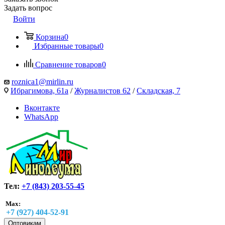
Задать вопрос
Войти
Корзина
0
Избранные товары
0
Сравнение товаров
0
roznica1@mirlin.ru
Ибрагимова, 61а
/
Журналистов 62
/
Складская, 7
Вконтакте
WhatsApp
Тел:
+7 (843) 203-55-45
Max:
+7 (927) 404-52-91
Оптовикам