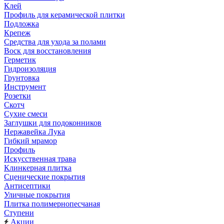
Клей
Профиль для керамической плитки
Подложка
Крепеж
Средства для ухода за полами
Воск для восстановления
Герметик
Гидроизоляция
Грунтовка
Инструмент
Розетки
Скотч
Сухие смеси
Заглушки для подоконников
Нержавейка Лука
Гибкий мрамор
Профиль
Искусственная трава
Клинкерная плитка
Сценические покрытия
Антисептики
Уличные покрытия
Плитка полимернопесчаная
Ступени
Акции