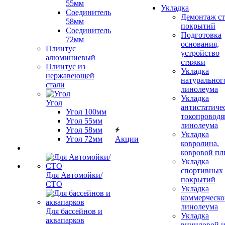
55мм
Укладка
Соединитель
Демонтаж с
58мм
покрытий
Соединитель
Подготовка
72мм
основания,
Плинтус
устройство
алюминиевый
стяжки
Плинтус из
Укладка
нержавеющей
натуральног
стали
линолеума
Укладка
Угол
антистатиче
Угол 100мм
токопроводя
Угол 55мм
линолеума
Угол 58мм
Укладка
Угол 72мм
Акции
ковролина,
ковровой пл
Укладка
спортивных
Для Автомойки/
покрытий
СТО
Укладка
коммерческо
линолеума
Для бассейнов и
Укладка
аквапарков
виниловой 