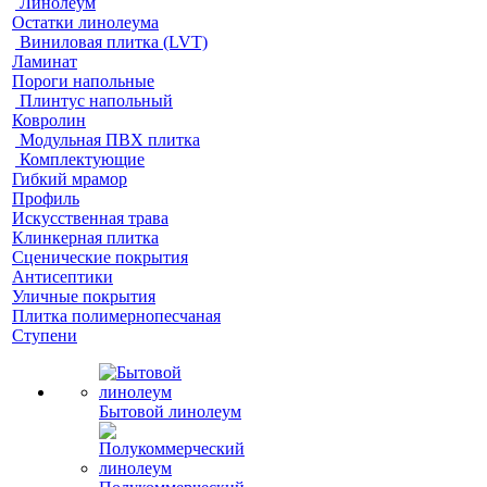
Линолеум
Остатки линолеума
Виниловая плитка (LVT)
Ламинат
Пороги напольные
Плинтус напольный
Ковролин
Модульная ПВХ плитка
Комплектующие
Гибкий мрамор
Профиль
Искусственная трава
Клинкерная плитка
Сценические покрытия
Антисептики
Уличные покрытия
Плитка полимернопесчаная
Ступени
Бытовой линолеум