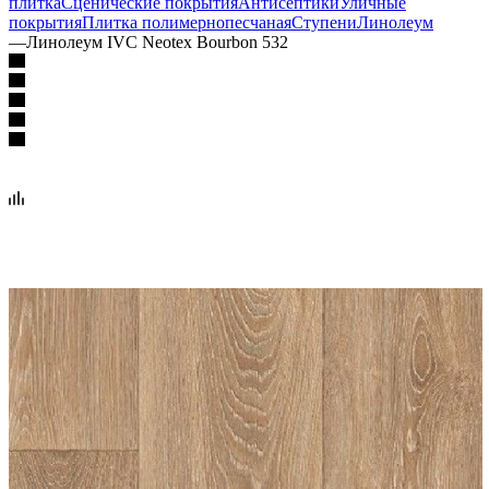
плитка
Сценические покрытия
Антисептики
Уличные
покрытия
Плитка полимернопесчаная
Ступени
Линолеум
—
Линолеум IVC Neotex Bourbon 532