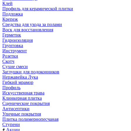
Клей
Профиль для керамической плитки
Подложка
Крепеж
Средства для ухода за полами
Воск для восстановления
Герметик
Гидроизоляция
Грунтовка
Инструмент
Розетки
Скотч
Сухие смеси
Заглушки для подоконников
Нержавейка Лука
Гибкий мрамор
Профиль
Искусственная трава
Клинкерная плитка
Сценические покрытия
Антисептики
Уличные покрытия
Плитка полимернопесчаная
Ступени
Акции