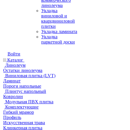
коммерческого
линолеума
Укладка
виниловой и
кварцвиниловой
плитки
Укладка ламината
Укладка
паркетной доски
Войти
Каталог
Линолеум
Остатки линолеума
Виниловая плитка (LVT)
Ламинат
Пороги напольные
Плинтус напольный
Ковролин
Модульная ПВХ плитка
Комплектующие
Гибкий мрамор
Профиль
Искусственная трава
Клинкерная плитка