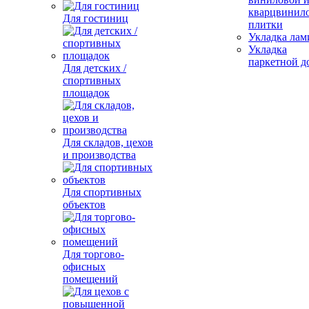
кварцвинил
Для гостиниц
плитки
Укладка лам
Укладка
паркетной д
Для детских /
спортивных
площадок
Для складов, цехов
и производства
Для спортивных
объектов
Для торгово-
офисных
помещений