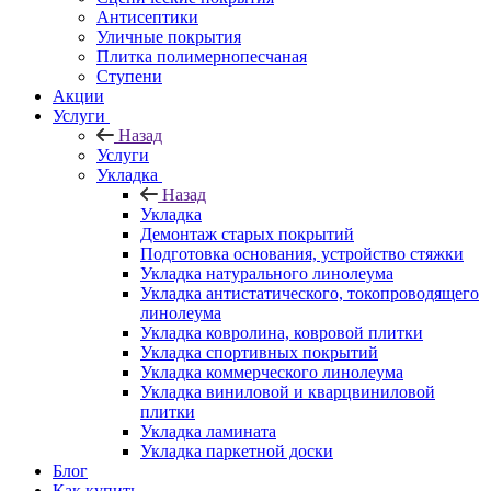
Антисептики
Уличные покрытия
Плитка полимернопесчаная
Ступени
Акции
Услуги
Назад
Услуги
Укладка
Назад
Укладка
Демонтаж старых покрытий
Подготовка основания, устройство стяжки
Укладка натурального линолеума
Укладка антистатического, токопроводящего
линолеума
Укладка ковролина, ковровой плитки
Укладка спортивных покрытий
Укладка коммерческого линолеума
Укладка виниловой и кварцвиниловой
плитки
Укладка ламината
Укладка паркетной доски
Блог
Как купить