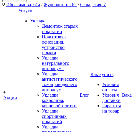
Ибрагимова, 61а
/
Журналистов 62
/
Складская, 7
Услуги
Укладка
Демонтаж старых
покрытий
Подготовка
основания,
устройство
стяжки
Укладка
натурального
линолеума
Укладка
Как купить
антистатического,
токопроводящего
Условия
линолеума
оплаты
Укладка
Блог
Условия
Вака
Акции
ковролина,
доставки
ковровой плитки
Гарантия
Укладка
на товар
спортивных
покрытий
Укладка