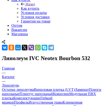
Назад
Как купить
Условия оплаты
Условия доставки
Гарантия на товар
Оптом
Вакансии
Магазины
Линолеум IVC Neotex Bourbon 532
Главная
—
Каталог
—
Линолеум
Остатки линолеума
Виниловая плитка (LVT)
Ламинат
Пороги
напольные
Плинтус напольный
Ковролин
Модульная ПВХ
плитка
Комплектующие
Гибкий
мрамор
Профиль
Искусственная трава
Клинкерная