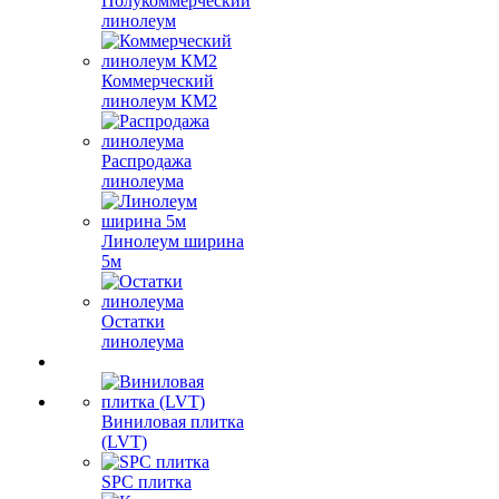
Полукоммерческий
линолеум
Коммерческий
линолеум КМ2
Распродажа
линолеума
Линолеум ширина
5м
Остатки
линолеума
Виниловая плитка
(LVT)
SPC плитка