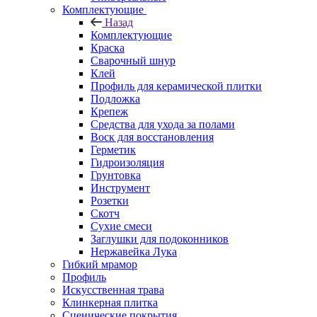
Комплектующие
Назад
Комплектующие
Краска
Сварочный шнур
Клей
Профиль для керамической плитки
Подложка
Крепеж
Средства для ухода за полами
Воск для восстановления
Герметик
Гидроизоляция
Грунтовка
Инструмент
Розетки
Скотч
Сухие смеси
Заглушки для подоконников
Нержавейка Лука
Гибкий мрамор
Профиль
Искусственная трава
Клинкерная плитка
Сценические покрытия