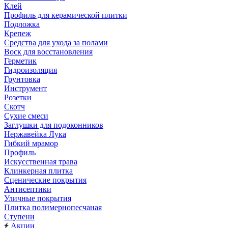
Клей
Профиль для керамической плитки
Подложка
Крепеж
Средства для ухода за полами
Воск для восстановления
Герметик
Гидроизоляция
Грунтовка
Инструмент
Розетки
Скотч
Сухие смеси
Заглушки для подоконников
Нержавейка Лука
Гибкий мрамор
Профиль
Искусственная трава
Клинкерная плитка
Сценические покрытия
Антисептики
Уличные покрытия
Плитка полимернопесчаная
Ступени
Акции