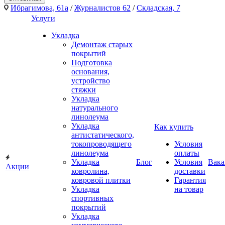
Ибрагимова, 61а
/
Журналистов 62
/
Складская, 7
Услуги
Укладка
Демонтаж старых
покрытий
Подготовка
основания,
устройство
стяжки
Укладка
натурального
линолеума
Укладка
Как купить
антистатического,
токопроводящего
Условия
линолеума
оплаты
Укладка
Блог
Условия
Вака
Акции
ковролина,
доставки
ковровой плитки
Гарантия
Укладка
на товар
спортивных
покрытий
Укладка