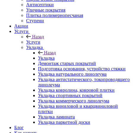
Антисептики
Уличные покрытия
Плитка полимернопесчаная
Ступени
Акции
Услуги
Назад
Услуги
Укладка
Назад
Укладка
Демонтаж старых покрытий
Подготовка основания, устройство стяжки
Укладка натурального линолеума
Укладка антистатического, токопроводящего
линолеума
Укладка ковролина, ковровой плитки
Укладка спортивных покрытий
Укладка коммерческого линолеума
Укладка виниловой и кварцвиниловой
плитки
Укладка ламината
Укладка паркетной доски
Блог
Как купить