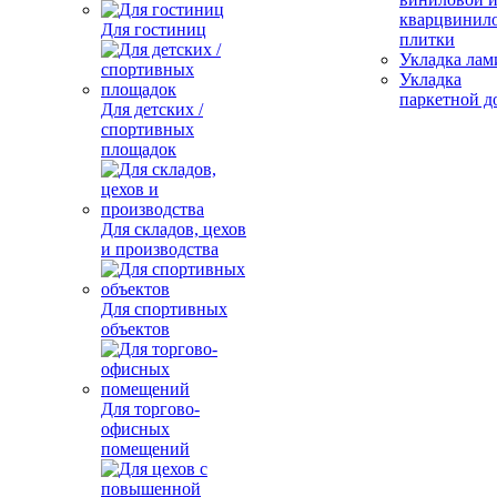
кварцвинил
Для гостиниц
плитки
Укладка лам
Укладка
паркетной д
Для детских /
спортивных
площадок
Для складов, цехов
и производства
Для спортивных
объектов
Для торгово-
офисных
помещений