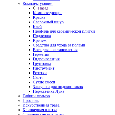
Комплектующие
Назад
Комплектующие
Краска
Сварочный шнур
Клей
Профиль для керамической плитки
Подложка
Крепеж
Средства для ухода за полами
Воск для восстановления
Герметик
Гидроизоляция
Грунтовка
Инструмент
Розетки
Скотч
Сухие смеси
Заглушки для подоконников
Нержавейка Лука
Гибкий мрамор
Профиль
Искусственная трава
Клинкерная плитка
Сценические покрытия