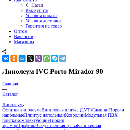
Назад
Как купить
Условия оплаты
Условия доставки
Гарантия на товар
Оптом
Вакансии
Магазины
Линолеум IVC Porto Mirador 90
Главная
—
Каталог
—
Линолеум
Остатки линолеума
Виниловая плитка (LVT)
Ламинат
Пороги
напольные
Плинтус напольный
Ковролин
Модульная ПВХ
плитка
Комплектующие
Гибкий
мрамор
Профиль
Искусственная трава
Клинкерная