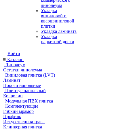
коммерческого
линолеума
Укладка
виниловой и
кварцвиниловой
плитки
Укладка ламината
Укладка
паркетной доски
Войти
Каталог
Линолеум
Остатки линолеума
Виниловая плитка (LVT)
Ламинат
Пороги напольные
Плинтус напольный
Ковролин
Модульная ПВХ плитка
Комплектующие
Гибкий мрамор
Профиль
Искусственная трава
Клинкерная плитка