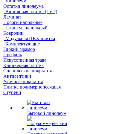
Линолеум
Остатки линолеума
Виниловая плитка (LVT)
Ламинат
Пороги напольные
Плинтус напольный
Ковролин
Модульная ПВХ плитка
Комплектующие
Гибкий мрамор
Профиль
Искусственная трава
Клинкерная плитка
Сценические покрытия
Антисептики
Уличные покрытия
Плитка полимернопесчаная
Ступени
Бытовой линолеум