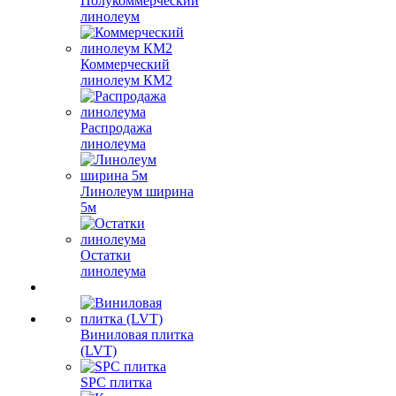
Полукоммерческий
линолеум
Коммерческий
линолеум КМ2
Распродажа
линолеума
Линолеум ширина
5м
Остатки
линолеума
Виниловая плитка
(LVT)
SPC плитка