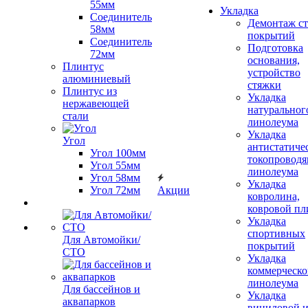
55мм
Укладка
Соединитель
Демонтаж с
58мм
покрытий
Соединитель
Подготовка
72мм
основания,
Плинтус
устройство
алюминиевый
стяжки
Плинтус из
Укладка
нержавеющей
натуральног
стали
линолеума
Укладка
Угол
антистатиче
Угол 100мм
токопроводя
Угол 55мм
линолеума
Угол 58мм
Укладка
Угол 72мм
Акции
ковролина,
ковровой пл
Укладка
спортивных
Для Автомойки/
покрытий
СТО
Укладка
коммерческо
линолеума
Для бассейнов и
Укладка
аквапарков
виниловой 