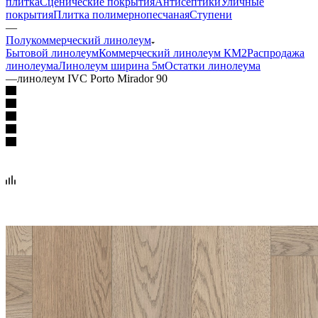
плитка
Сценические покрытия
Антисептики
Уличные
покрытия
Плитка полимернопесчаная
Ступени
—
Полукоммерческий линолеум
Бытовой линолеум
Коммерческий линолеум КМ2
Распродажа
линолеума
Линолеум ширина 5м
Остатки линолеума
—
линолеум IVC Porto Mirador 90