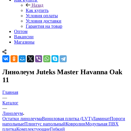
Назад
Как купить
Условия оплаты
Условия доставки
Гарантия на товар
Оптом
Вакансии
Магазины
Линолеум Juteks Master Havanna Oak
11
Главная
—
Каталог
—
Линолеум
Остатки линолеума
Виниловая плитка (LVT)
Ламинат
Пороги
напольные
Плинтус напольный
Ковролин
Модульная ПВХ
плитка
Комплектующие
Гибкий