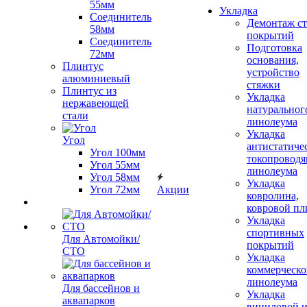
55мм
Укладка
Соединитель
Демонтаж с
58мм
покрытий
Соединитель
Подготовка
72мм
основания,
Плинтус
устройство
алюминиевый
стяжки
Плинтус из
Укладка
нержавеющей
натуральног
стали
линолеума
Укладка
Угол
антистатиче
Угол 100мм
токопроводя
Угол 55мм
линолеума
Угол 58мм
Укладка
Угол 72мм
Акции
ковролина,
ковровой пл
Укладка
спортивных
Для Автомойки/
покрытий
СТО
Укладка
коммерческо
линолеума
Для бассейнов и
Укладка
аквапарков
виниловой 