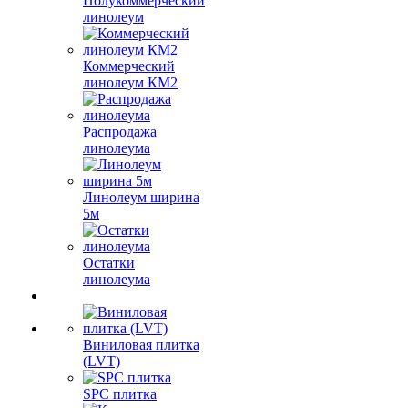
Полукоммерческий
линолеум
Коммерческий
линолеум КМ2
Распродажа
линолеума
Линолеум ширина
5м
Остатки
линолеума
Виниловая плитка
(LVT)
SPC плитка