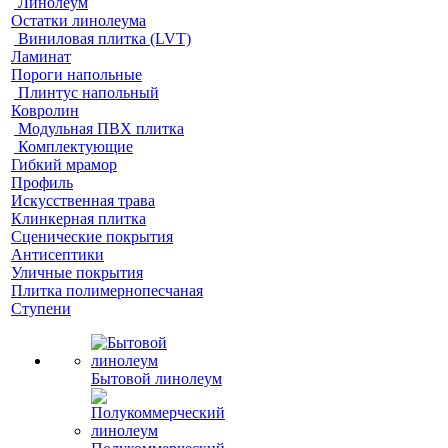
Линолеум
Остатки линолеума
Виниловая плитка (LVT)
Ламинат
Пороги напольные
Плинтус напольный
Ковролин
Модульная ПВХ плитка
Комплектующие
Гибкий мрамор
Профиль
Искусственная трава
Клинкерная плитка
Сценические покрытия
Антисептики
Уличные покрытия
Плитка полимернопесчаная
Ступени
Бытовой линолеум