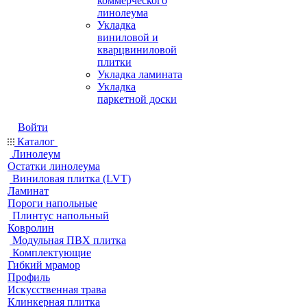
коммерческого
линолеума
Укладка
виниловой и
кварцвиниловой
плитки
Укладка ламината
Укладка
паркетной доски
Войти
Каталог
Линолеум
Остатки линолеума
Виниловая плитка (LVT)
Ламинат
Пороги напольные
Плинтус напольный
Ковролин
Модульная ПВХ плитка
Комплектующие
Гибкий мрамор
Профиль
Искусственная трава
Клинкерная плитка