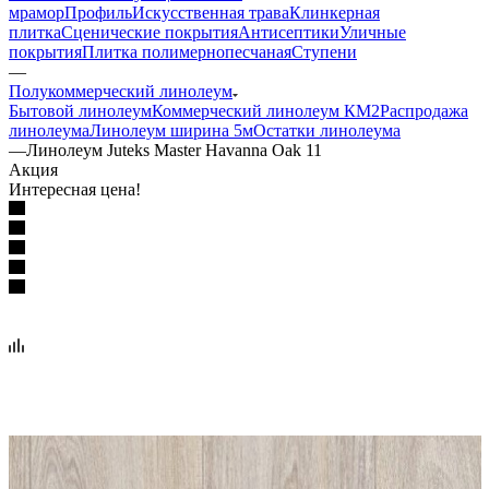
мрамор
Профиль
Искусственная трава
Клинкерная
плитка
Сценические покрытия
Антисептики
Уличные
покрытия
Плитка полимернопесчаная
Ступени
—
Полукоммерческий линолеум
Бытовой линолеум
Коммерческий линолеум КМ2
Распродажа
линолеума
Линолеум ширина 5м
Остатки линолеума
—
Линолеум Juteks Master Havanna Oak 11
Акция
Интересная цена!