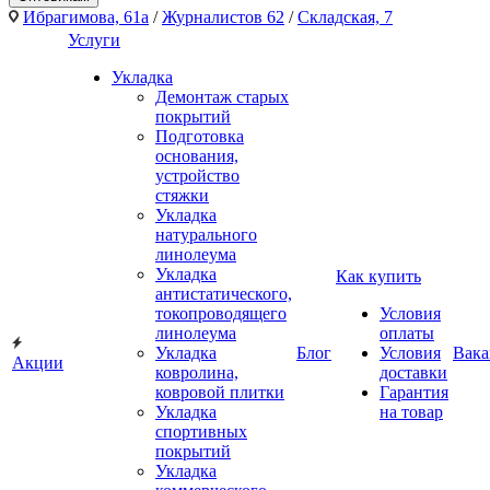
Ибрагимова, 61а
/
Журналистов 62
/
Складская, 7
Услуги
Укладка
Демонтаж старых
покрытий
Подготовка
основания,
устройство
стяжки
Укладка
натурального
линолеума
Укладка
Как купить
антистатического,
токопроводящего
Условия
линолеума
оплаты
Укладка
Блог
Условия
Вака
Акции
ковролина,
доставки
ковровой плитки
Гарантия
Укладка
на товар
спортивных
покрытий
Укладка