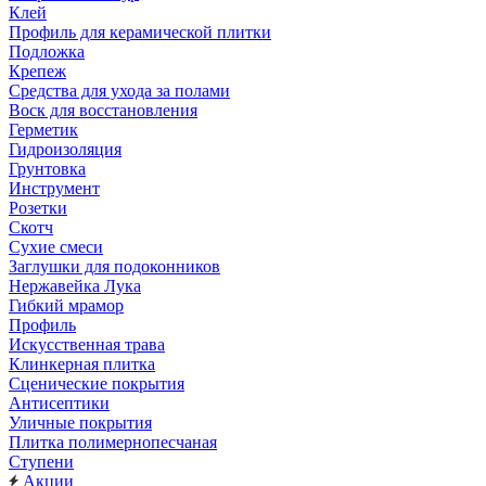
Клей
Профиль для керамической плитки
Подложка
Крепеж
Средства для ухода за полами
Воск для восстановления
Герметик
Гидроизоляция
Грунтовка
Инструмент
Розетки
Скотч
Сухие смеси
Заглушки для подоконников
Нержавейка Лука
Гибкий мрамор
Профиль
Искусственная трава
Клинкерная плитка
Сценические покрытия
Антисептики
Уличные покрытия
Плитка полимернопесчаная
Ступени
Акции