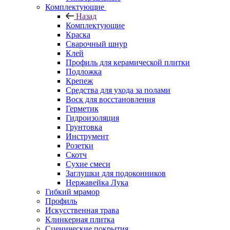
Комплектующие
Назад
Комплектующие
Краска
Сварочный шнур
Клей
Профиль для керамической плитки
Подложка
Крепеж
Средства для ухода за полами
Воск для восстановления
Герметик
Гидроизоляция
Грунтовка
Инструмент
Розетки
Скотч
Сухие смеси
Заглушки для подоконников
Нержавейка Лука
Гибкий мрамор
Профиль
Искусственная трава
Клинкерная плитка
Сценические покрытия