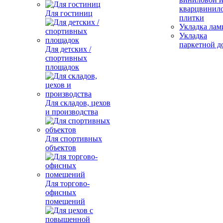
кварцвинил
Для гостиниц
плитки
Укладка лам
Укладка
паркетной д
Для детских /
спортивных
площадок
Для складов, цехов
и производства
Для спортивных
объектов
Для торгово-
офисных
помещений