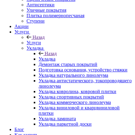
Антисептики
Уличные покрытия
Плитка полимернопесчаная
Ступени
Акции
Услуги
Назад
Услуги
Укладка
Назад
Укладка
Демонтаж старых покрытий
Подготовка основания, устройство стяжки
Укладка натурального линолеума
Укладка антистатического, токопроводящего
линолеума
Укладка ковролина, ковровой плитки
Укладка спортивных покрытий
Укладка коммерческого линолеума
Укладка виниловой и кварцвиниловой
плитки
Укладка ламината
Укладка паркетной доски
Блог
Как купить