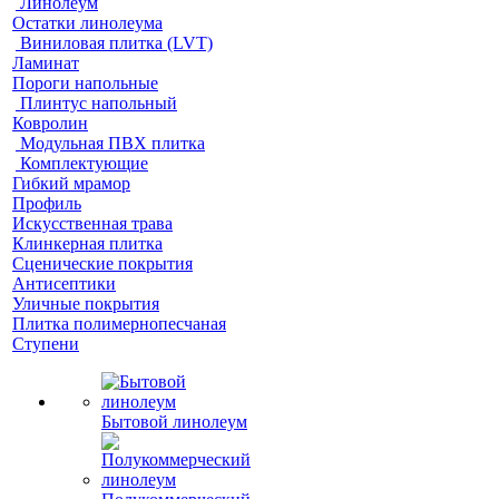
Линолеум
Остатки линолеума
Виниловая плитка (LVT)
Ламинат
Пороги напольные
Плинтус напольный
Ковролин
Модульная ПВХ плитка
Комплектующие
Гибкий мрамор
Профиль
Искусственная трава
Клинкерная плитка
Сценические покрытия
Антисептики
Уличные покрытия
Плитка полимернопесчаная
Ступени
Бытовой линолеум