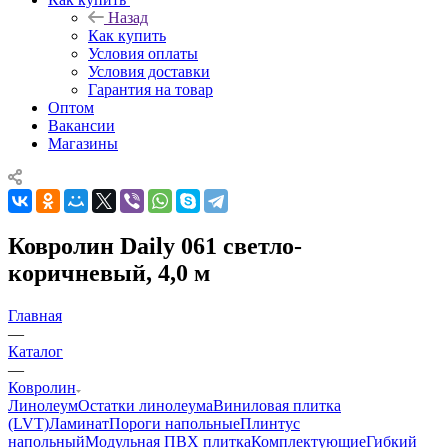
Назад
Как купить
Условия оплаты
Условия доставки
Гарантия на товар
Оптом
Вакансии
Магазины
Ковролин Daily 061 светло-
коричневый, 4,0 м
Главная
—
Каталог
—
Ковролин
Линолеум
Остатки линолеума
Виниловая плитка
(LVT)
Ламинат
Пороги напольные
Плинтус
напольный
Модульная ПВХ плитка
Комплектующие
Гибкий