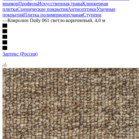
мрамор
Профиль
Искусственная трава
Клинкерная
плитка
Сценические покрытия
Антисептики
Уличные
покрытия
Плитка полимернопесчаная
Ступени
—
Ковролин Daily 061 светло-коричневый, 4,0 м
Зартекс (Россия)