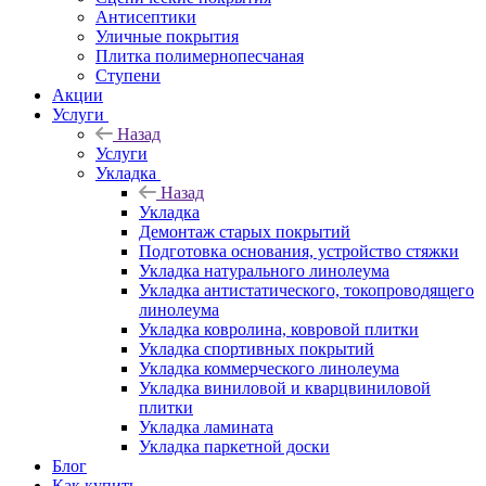
Антисептики
Уличные покрытия
Плитка полимернопесчаная
Ступени
Акции
Услуги
Назад
Услуги
Укладка
Назад
Укладка
Демонтаж старых покрытий
Подготовка основания, устройство стяжки
Укладка натурального линолеума
Укладка антистатического, токопроводящего
линолеума
Укладка ковролина, ковровой плитки
Укладка спортивных покрытий
Укладка коммерческого линолеума
Укладка виниловой и кварцвиниловой
плитки
Укладка ламината
Укладка паркетной доски
Блог
Как купить