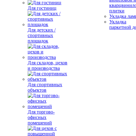
кварцвинил
Для гостиниц
плитки
Укладка лам
Укладка
паркетной д
Для детских /
спортивных
площадок
Для складов, цехов
и производства
Для спортивных
объектов
Для торгово-
офисных
помещений