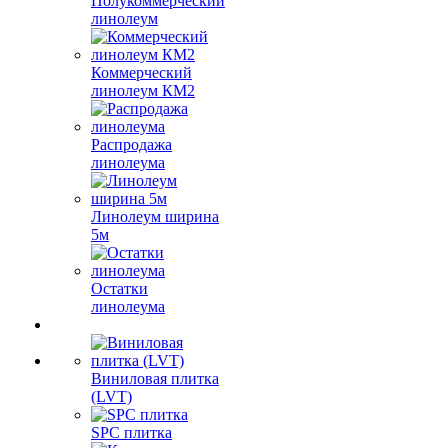
Полукоммерческий
линолеум
Коммерческий
линолеум КМ2
Распродажа
линолеума
Линолеум ширина
5м
Остатки
линолеума
Виниловая плитка
(LVT)
SPC плитка