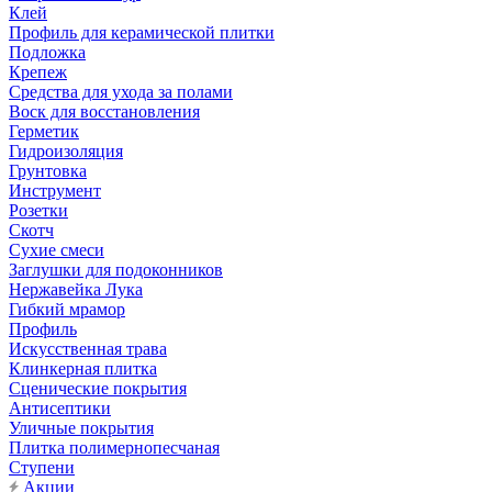
Клей
Профиль для керамической плитки
Подложка
Крепеж
Средства для ухода за полами
Воск для восстановления
Герметик
Гидроизоляция
Грунтовка
Инструмент
Розетки
Скотч
Сухие смеси
Заглушки для подоконников
Нержавейка Лука
Гибкий мрамор
Профиль
Искусственная трава
Клинкерная плитка
Сценические покрытия
Антисептики
Уличные покрытия
Плитка полимернопесчаная
Ступени
Акции