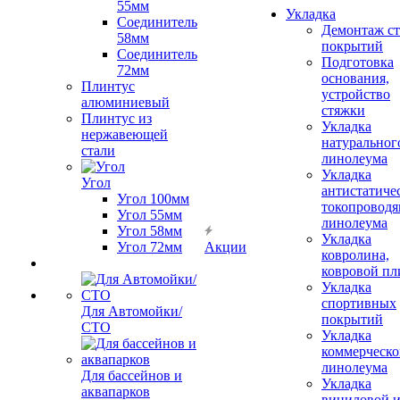
55мм
Укладка
Соединитель
Демонтаж с
58мм
покрытий
Соединитель
Подготовка
72мм
основания,
Плинтус
устройство
алюминиевый
стяжки
Плинтус из
Укладка
нержавеющей
натуральног
стали
линолеума
Укладка
Угол
антистатиче
Угол 100мм
токопроводя
Угол 55мм
линолеума
Угол 58мм
Укладка
Угол 72мм
Акции
ковролина,
ковровой пл
Укладка
спортивных
Для Автомойки/
покрытий
СТО
Укладка
коммерческо
линолеума
Для бассейнов и
Укладка
аквапарков
виниловой 