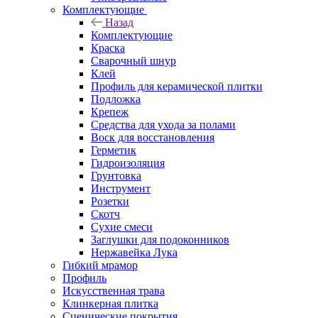
Комплектующие
Назад
Комплектующие
Краска
Сварочный шнур
Клей
Профиль для керамической плитки
Подложка
Крепеж
Средства для ухода за полами
Воск для восстановления
Герметик
Гидроизоляция
Грунтовка
Инструмент
Розетки
Скотч
Сухие смеси
Заглушки для подоконников
Нержавейка Лука
Гибкий мрамор
Профиль
Искусственная трава
Клинкерная плитка
Сценические покрытия