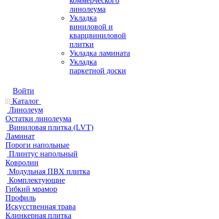
коммерческого
линолеума
Укладка
виниловой и
кварцвиниловой
плитки
Укладка ламината
Укладка
паркетной доски
Войти
Каталог
Линолеум
Остатки линолеума
Виниловая плитка (LVT)
Ламинат
Пороги напольные
Плинтус напольный
Ковролин
Модульная ПВХ плитка
Комплектующие
Гибкий мрамор
Профиль
Искусственная трава
Клинкерная плитка