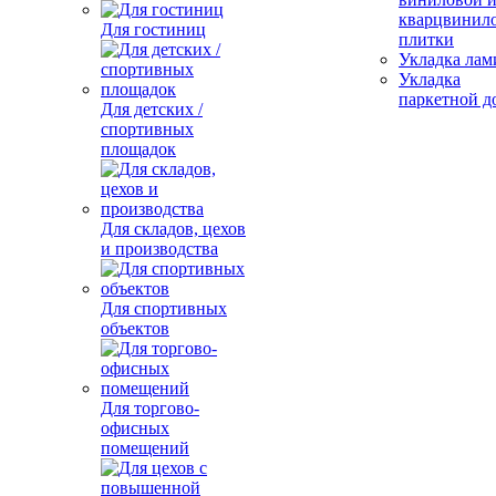
кварцвинил
Для гостиниц
плитки
Укладка лам
Укладка
паркетной д
Для детских /
спортивных
площадок
Для складов, цехов
и производства
Для спортивных
объектов
Для торгово-
офисных
помещений