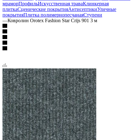
мрамор
Профиль
Искусственная трава
Клинкерная
плитка
Сценические покрытия
Антисептики
Уличные
покрытия
Плитка полимернопесчаная
Ступени
—
Ковролин Orotex Fashion Star Crijs 901 3 м