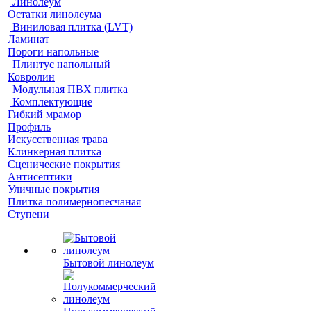
Линолеум
Остатки линолеума
Виниловая плитка (LVT)
Ламинат
Пороги напольные
Плинтус напольный
Ковролин
Модульная ПВХ плитка
Комплектующие
Гибкий мрамор
Профиль
Искусственная трава
Клинкерная плитка
Сценические покрытия
Антисептики
Уличные покрытия
Плитка полимернопесчаная
Ступени
Бытовой линолеум