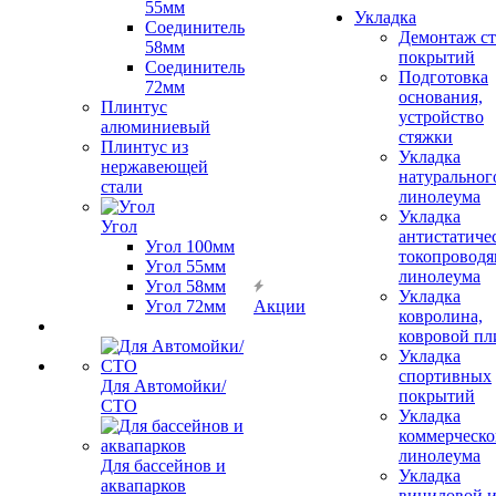
55мм
Укладка
Соединитель
Демонтаж с
58мм
покрытий
Соединитель
Подготовка
72мм
основания,
Плинтус
устройство
алюминиевый
стяжки
Плинтус из
Укладка
нержавеющей
натуральног
стали
линолеума
Укладка
Угол
антистатиче
Угол 100мм
токопроводя
Угол 55мм
линолеума
Угол 58мм
Укладка
Угол 72мм
Акции
ковролина,
ковровой пл
Укладка
спортивных
Для Автомойки/
покрытий
СТО
Укладка
коммерческо
линолеума
Для бассейнов и
Укладка
аквапарков
виниловой 