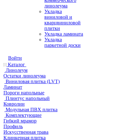
коммерческого
линолеума
Укладка
виниловой и
кварцвиниловой
плитки
Укладка ламината
Укладка
паркетной доски
Войти
Каталог
Линолеум
Остатки линолеума
Виниловая плитка (LVT)
Ламинат
Пороги напольные
Плинтус напольный
Ковролин
Модульная ПВХ плитка
Комплектующие
Гибкий мрамор
Профиль
Искусственная трава
Клинкерная плитка