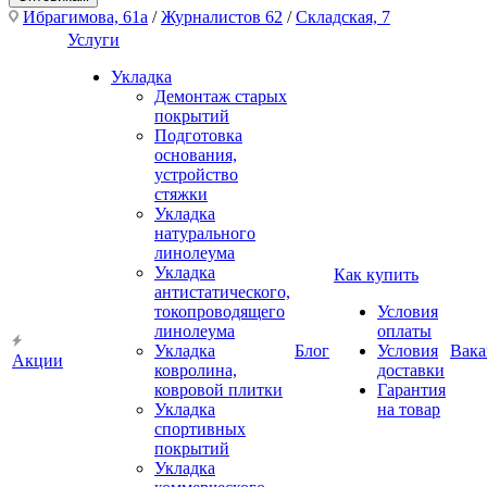
Ибрагимова, 61а
/
Журналистов 62
/
Складская, 7
Услуги
Укладка
Демонтаж старых
покрытий
Подготовка
основания,
устройство
стяжки
Укладка
натурального
линолеума
Укладка
Как купить
антистатического,
токопроводящего
Условия
линолеума
оплаты
Укладка
Блог
Условия
Вака
Акции
ковролина,
доставки
ковровой плитки
Гарантия
Укладка
на товар
спортивных
покрытий
Укладка