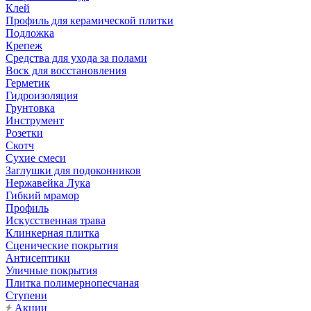
Клей
Профиль для керамической плитки
Подложка
Крепеж
Средства для ухода за полами
Воск для восстановления
Герметик
Гидроизоляция
Грунтовка
Инструмент
Розетки
Скотч
Сухие смеси
Заглушки для подоконников
Нержавейка Лука
Гибкий мрамор
Профиль
Искусственная трава
Клинкерная плитка
Сценические покрытия
Антисептики
Уличные покрытия
Плитка полимернопесчаная
Ступени
Акции