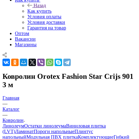
Назад
Как купить
Условия оплаты
Условия доставки
Гарантия на товар
Оптом
Вакансии
Магазины
Ковролин Orotex Fashion Star Crijs 901
3 м
Главная
—
Каталог
—
Ковролин
Линолеум
Остатки линолеума
Виниловая плитка
(LVT)
Ламинат
Пороги напольные
Плинтус
напольный
Модульная ПВХ плитка
Комплектующие
Гибкий