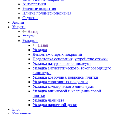
Антисептики
Уличные покрытия
Плитка полимернопесчаная
Ступени
Акции
Услуги
Назад
Услуги
Укладка
Назад
Укладка
Демонтаж старых покрытий
Подготовка основания, устройство стяжки
Укладка натурального линолеума
Укладка антистатического, токопроводящего
линолеума
Укладка ковролина, ковровой плитки
Укладка спортивных покрытий
Укладка коммерческого линолеума
Укладка виниловой и кварцвиниловой
плитки
Укладка ламината
Укладка паркетной доски
Блог
Как купить