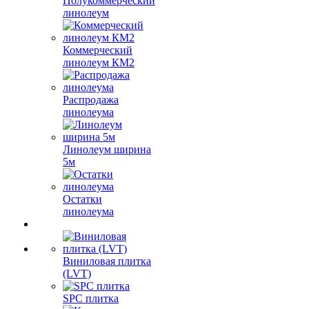
Полукоммерческий
линолеум
Коммерческий
линолеум КМ2
Распродажа
линолеума
Линолеум ширина
5м
Остатки
линолеума
Виниловая плитка
(LVT)
SPC плитка