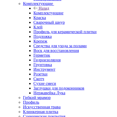
Комплектующие
Назад
Комплектующие
Краска
Сварочный шнур
Клей
Профиль для керамической плитки
Подложка
Крепеж
Средства для ухода за полами
Воск для восстановления
Герметик
Гидроизоляция
Грунтовка
Инструмент
Розетки
Скотч
Сухие смеси
Заглушки для подоконников
Нержавейка Лука
Гибкий мрамор
Профиль
Искусственная трава
Клинкерная плитка
Сценические покрытия