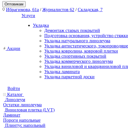
Оптовикам
Ибрагимова, 61а
/
Журналистов 62
/
Складская, 7
Услуги
Укладка
Демонтаж старых покрытий
Подготовка основания, устройство стяжк
Укладка натурального линолеума
Укладка антистатического, токопроводящ
Акции
Укладка ковролина, ковровой плитки
Укладка спортивных покрытий
Укладка коммерческого линолеума
Укладка виниловой и кварцвиниловой пл
Укладка ламината
Укладка паркетной доски
Войти
Каталог
Линолеум
Остатки линолеума
Виниловая плитка (LVT)
Ламинат
Пороги напольные
Плинтус напольный