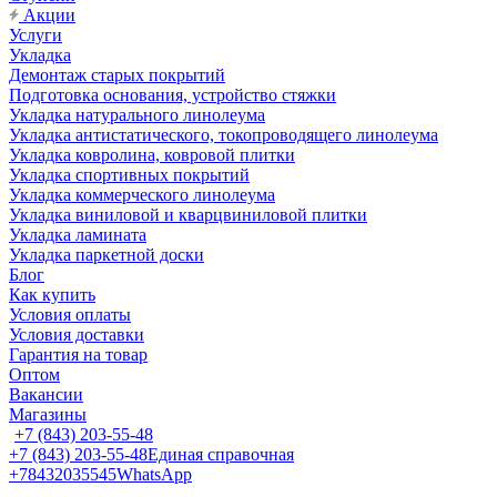
Акции
Услуги
Укладка
Демонтаж старых покрытий
Подготовка основания, устройство стяжки
Укладка натурального линолеума
Укладка антистатического, токопроводящего линолеума
Укладка ковролина, ковровой плитки
Укладка спортивных покрытий
Укладка коммерческого линолеума
Укладка виниловой и кварцвиниловой плитки
Укладка ламината
Укладка паркетной доски
Блог
Как купить
Условия оплаты
Условия доставки
Гарантия на товар
Оптом
Вакансии
Магазины
+7 (843) 203-55-48
+7 (843) 203-55-48
Единая справочная
+78432035545
WhatsApp