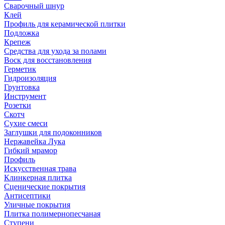
Сварочный шнур
Клей
Профиль для керамической плитки
Подложка
Крепеж
Средства для ухода за полами
Воск для восстановления
Герметик
Гидроизоляция
Грунтовка
Инструмент
Розетки
Скотч
Сухие смеси
Заглушки для подоконников
Нержавейка Лука
Гибкий мрамор
Профиль
Искусственная трава
Клинкерная плитка
Сценические покрытия
Антисептики
Уличные покрытия
Плитка полимернопесчаная
Ступени