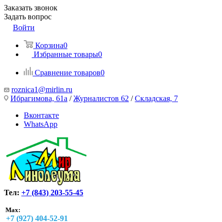
Заказать звонок
Задать вопрос
Войти
Корзина
0
Избранные товары
0
Сравнение товаров
0
roznica1@mirlin.ru
Ибрагимова, 61а
/
Журналистов 62
/
Складская, 7
Вконтакте
WhatsApp
Тел:
+7 (843) 203-55-45
Max:
+7 (927) 404-52-91