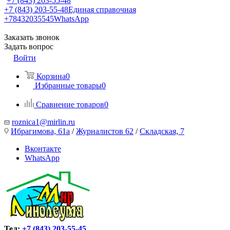
+7 (843) 203-55-48
+7 (843) 203-55-48
Единая справочная
+78432035545
WhatsApp
Заказать звонок
Задать вопрос
Войти
Корзина
0
Избранные товары
0
Сравнение товаров
0
roznica1@mirlin.ru
Ибрагимова, 61а
/
Журналистов 62
/
Складская, 7
Вконтакте
WhatsApp
Тел:
+7 (843) 203-55-45