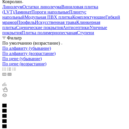
Ковролин
Линолеум
Остатки линолеума
Виниловая плитка
(LVT)
Ламинат
Пороги напольные
Плинтус
напольный
Модульная ПВХ плитка
Комплектующие
Гибкий
мрамор
Профиль
Искусственная трава
Клинкерная
плитка
Сценические покрытия
Антисептики
Уличные
покрытия
Плитка полимернопесчаная
Ступени
Фильтр
По умолчанию (возрастание)
По алфавиту (убывание)
По алфавиту (возрастание)
По цене (убывание)
По цене (возрастание)