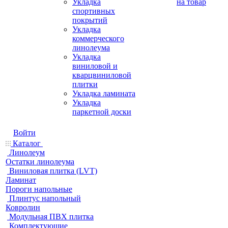
Укладка
на товар
спортивных
покрытий
Укладка
коммерческого
линолеума
Укладка
виниловой и
кварцвиниловой
плитки
Укладка ламината
Укладка
паркетной доски
Войти
Каталог
Линолеум
Остатки линолеума
Виниловая плитка (LVT)
Ламинат
Пороги напольные
Плинтус напольный
Ковролин
Модульная ПВХ плитка
Комплектующие