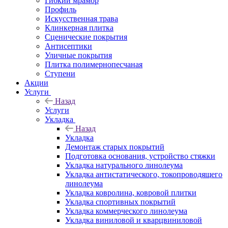
Гибкий мрамор
Профиль
Искусственная трава
Клинкерная плитка
Сценические покрытия
Антисептики
Уличные покрытия
Плитка полимернопесчаная
Ступени
Акции
Услуги
Назад
Услуги
Укладка
Назад
Укладка
Демонтаж старых покрытий
Подготовка основания, устройство стяжки
Укладка натурального линолеума
Укладка антистатического, токопроводящего
линолеума
Укладка ковролина, ковровой плитки
Укладка спортивных покрытий
Укладка коммерческого линолеума
Укладка виниловой и кварцвиниловой