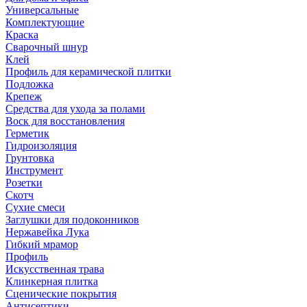
Универсальные
Комплектующие
Краска
Сварочный шнур
Клей
Профиль для керамической плитки
Подложка
Крепеж
Средства для ухода за полами
Воск для восстановления
Герметик
Гидроизоляция
Грунтовка
Инструмент
Розетки
Скотч
Сухие смеси
Заглушки для подоконников
Нержавейка Лука
Гибкий мрамор
Профиль
Искусственная трава
Клинкерная плитка
Сценические покрытия
Антисептики