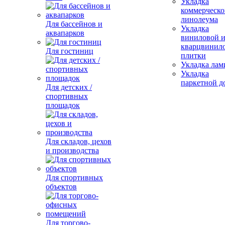
Укладка
коммерческо
линолеума
Для бассейнов и
Укладка
аквапарков
виниловой 
кварцвинил
Для гостиниц
плитки
Укладка лам
Укладка
паркетной д
Для детских /
спортивных
площадок
Для складов, цехов
и производства
Для спортивных
объектов
Для торгово-