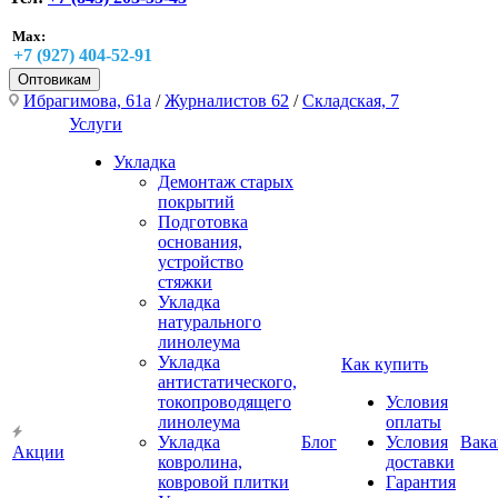
Max:
+7 (927) 404-52-91
Оптовикам
Ибрагимова, 61а
/
Журналистов 62
/
Складская, 7
Услуги
Укладка
Демонтаж старых
покрытий
Подготовка
основания,
устройство
стяжки
Укладка
натурального
линолеума
Укладка
Как купить
антистатического,
токопроводящего
Условия
линолеума
оплаты
Укладка
Блог
Условия
Вака
Акции
ковролина,
доставки
ковровой плитки
Гарантия