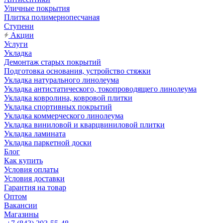
Уличные покрытия
Плитка полимернопесчаная
Ступени
Акции
Услуги
Укладка
Демонтаж старых покрытий
Подготовка основания, устройство стяжки
Укладка натурального линолеума
Укладка антистатического, токопроводящего линолеума
Укладка ковролина, ковровой плитки
Укладка спортивных покрытий
Укладка коммерческого линолеума
Укладка виниловой и кварцвиниловой плитки
Укладка ламината
Укладка паркетной доски
Блог
Как купить
Условия оплаты
Условия доставки
Гарантия на товар
Оптом
Вакансии
Магазины