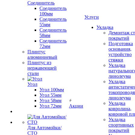
Соединитель
Соединитель
100мм
Услуги
Соединитель
55мм
Укладка
Соединитель
Демонтаж с
58мм
покрытий
Соединитель
Подготовка
72мм
основания,
Плинтус
устройство
алюминиевый
стяжки
Плинтус из
Укладка
нержавеющей
натуральног
стали
линолеума
Укладка
Угол
антистатиче
Угол 100мм
токопроводя
Угол 55мм
линолеума
Угол 58мм
Укладка
Угол 72мм
Акции
ковролина,
ковровой пл
Укладка
спортивных
Для Автомойки/
покрытий
СТО