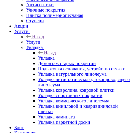
Антисептики
Уличные покрытия
Плитка полимернопесчаная
Ступени
Акции
Услуги
Назад
Услуги
Укладка
Назад
Укладка
Демонтаж старых покрытий
Подготовка основания, устройство стяжки
Укладка натурального линолеума
Укладка антистатического, токопроводящего
линолеума
Укладка ковролина, ковровой плитки
Укладка спортивных покрытий
Укладка коммерческого линолеума
Укладка виниловой и кварцвиниловой
плитки
Укладка ламината
Укладка паркетной доски
Блог
Как купить