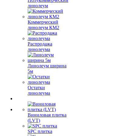
Полукоммерческий
линолеум
Коммерческий
линолеум КМ2
Распродажа
линолеума
Линолеум ширина
5м
Остатки
линолеума
Виниловая плитка
(LVT)
SPC плитка