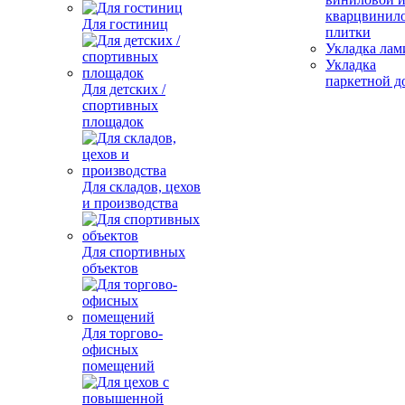
кварцвинил
Для гостиниц
плитки
Укладка лам
Укладка
паркетной д
Для детских /
спортивных
площадок
Для складов, цехов
и производства
Для спортивных
объектов
Для торгово-
офисных
помещений