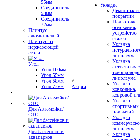
55мм
Укладка
Соединитель
Демонтаж с
58мм
покрытий
Соединитель
Подготовка
72мм
основания,
Плинтус
устройство
алюминиевый
стяжки
Плинтус из
Укладка
нержавеющей
натуральног
стали
линолеума
Укладка
Угол
антистатиче
Угол 100мм
токопроводя
Угол 55мм
линолеума
Угол 58мм
Укладка
Угол 72мм
Акции
ковролина,
ковровой пл
Укладка
спортивных
Для Автомойки/
покрытий
СТО
Укладка
коммерческо
линолеума
Для бассейнов и
Укладка
аквапарков
виниловой 