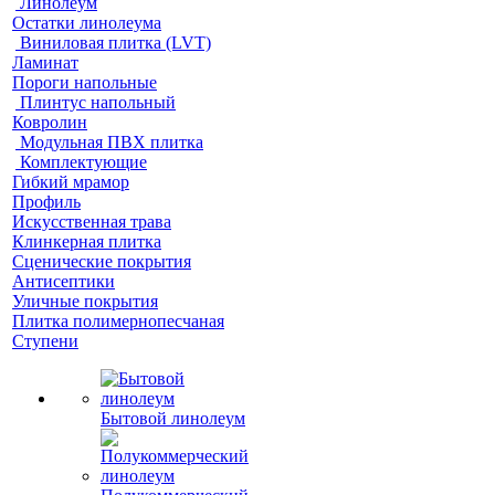
Линолеум
Остатки линолеума
Виниловая плитка (LVT)
Ламинат
Пороги напольные
Плинтус напольный
Ковролин
Модульная ПВХ плитка
Комплектующие
Гибкий мрамор
Профиль
Искусственная трава
Клинкерная плитка
Сценические покрытия
Антисептики
Уличные покрытия
Плитка полимернопесчаная
Ступени
Бытовой линолеум