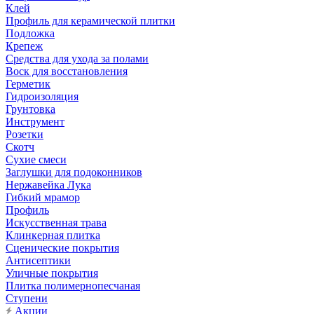
Клей
Профиль для керамической плитки
Подложка
Крепеж
Средства для ухода за полами
Воск для восстановления
Герметик
Гидроизоляция
Грунтовка
Инструмент
Розетки
Скотч
Сухие смеси
Заглушки для подоконников
Нержавейка Лука
Гибкий мрамор
Профиль
Искусственная трава
Клинкерная плитка
Сценические покрытия
Антисептики
Уличные покрытия
Плитка полимернопесчаная
Ступени
Акции