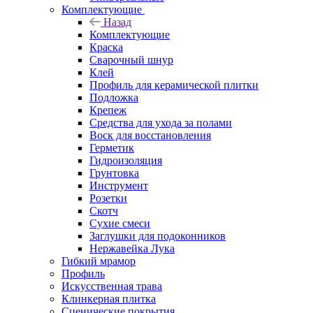
Комплектующие
Назад
Комплектующие
Краска
Сварочный шнур
Клей
Профиль для керамической плитки
Подложка
Крепеж
Средства для ухода за полами
Воск для восстановления
Герметик
Гидроизоляция
Грунтовка
Инструмент
Розетки
Скотч
Сухие смеси
Заглушки для подоконников
Нержавейка Лука
Гибкий мрамор
Профиль
Искусственная трава
Клинкерная плитка
Сценические покрытия