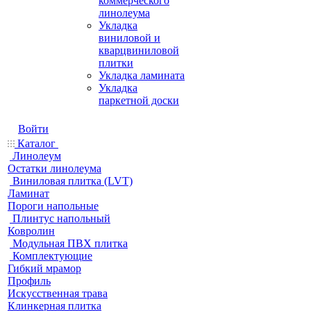
коммерческого
линолеума
Укладка
виниловой и
кварцвиниловой
плитки
Укладка ламината
Укладка
паркетной доски
Войти
Каталог
Линолеум
Остатки линолеума
Виниловая плитка (LVT)
Ламинат
Пороги напольные
Плинтус напольный
Ковролин
Модульная ПВХ плитка
Комплектующие
Гибкий мрамор
Профиль
Искусственная трава
Клинкерная плитка