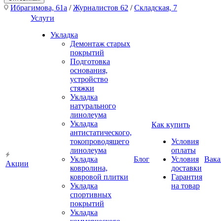
Ибрагимова, 61а
/
Журналистов 62
/
Складская, 7
Услуги
Укладка
Демонтаж старых
покрытий
Подготовка
основания,
устройство
стяжки
Укладка
натурального
линолеума
Укладка
Как купить
антистатического,
токопроводящего
Условия
линолеума
оплаты
Укладка
Блог
Условия
Вака
Акции
ковролина,
доставки
ковровой плитки
Гарантия
Укладка
на товар
спортивных
покрытий
Укладка