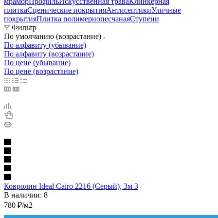
мрамор
Профиль
Искусственная трава
Клинкерная
плитка
Сценические покрытия
Антисептики
Уличные
покрытия
Плитка полимернопесчаная
Ступени
Фильтр
По умолчанию (возрастание)
По алфавиту (убывание)
По алфавиту (возрастание)
По цене (убывание)
По цене (возрастание)
Ковролин Ideal Cairo 2216 (Серый), 3м 3
В наличии: 8
780
₽
/м2