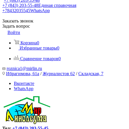
+7 (843) 203-55-48
+7 (843) 203-55-48
Единая справочная
+78432035545
WhatsApp
Заказать звонок
Задать вопрос
Войти
Корзина
0
Избранные товары
0
Сравнение товаров
0
roznica1@mirlin.ru
Ибрагимова, 61а
/
Журналистов 62
/
Складская, 7
Вконтакте
WhatsApp
Тел:
+7 (843) 203-55-45