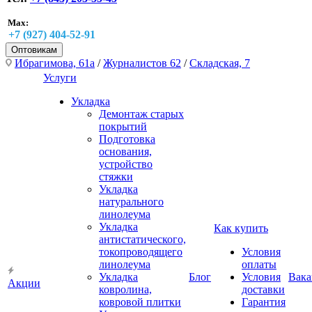
Max:
+7 (927) 404-52-91
Оптовикам
Ибрагимова, 61а
/
Журналистов 62
/
Складская, 7
Услуги
Укладка
Демонтаж старых
покрытий
Подготовка
основания,
устройство
стяжки
Укладка
натурального
линолеума
Укладка
Как купить
антистатического,
токопроводящего
Условия
линолеума
оплаты
Укладка
Блог
Условия
Вака
Акции
ковролина,
доставки
ковровой плитки
Гарантия