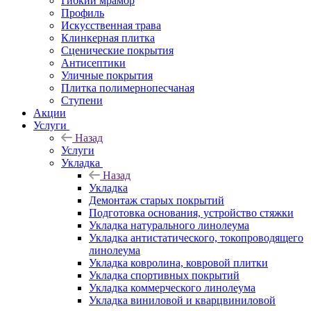
Гибкий мрамор
Профиль
Искусственная трава
Клинкерная плитка
Сценические покрытия
Антисептики
Уличные покрытия
Плитка полимернопесчаная
Ступени
Акции
Услуги
Назад
Услуги
Укладка
Назад
Укладка
Демонтаж старых покрытий
Подготовка основания, устройство стяжки
Укладка натурального линолеума
Укладка антистатического, токопроводящего
линолеума
Укладка ковролина, ковровой плитки
Укладка спортивных покрытий
Укладка коммерческого линолеума
Укладка виниловой и кварцвиниловой