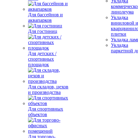
Укладка
коммерческо
линолеума
Для бассейнов и
Укладка
аквапарков
виниловой 
кварцвинил
Для гостиниц
плитки
Укладка лам
Укладка
паркетной д
Для детских /
спортивных
площадок
Для складов, цехов
и производства
Для спортивных
объектов
Для торгово-