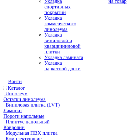
Укладка
на товар
спортивных
покрытий
Укладка
коммерческого
линолеума
Укладка
виниловой и
кварцвиниловой
плитки
Укладка ламината
Укладка
паркетной доски
Войти
Каталог
Линолеум
Остатки линолеума
Виниловая плитка (LVT)
Ламинат
Пороги напольные
Плинтус напольный
Ковролин
Модульная ПВХ плитка
Комплектующие