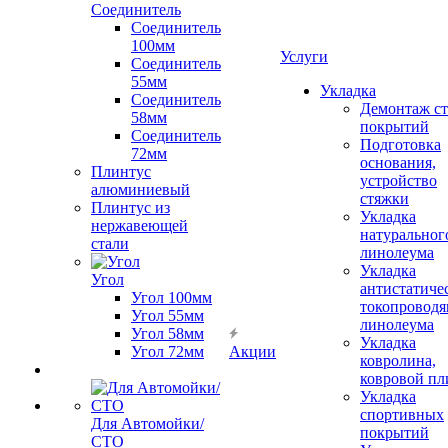
Соединитель
Соединитель
100мм
Услуги
Соединитель
55мм
Укладка
Соединитель
Демонтаж с
58мм
покрытий
Соединитель
Подготовка
72мм
основания,
Плинтус
устройство
алюминиевый
стяжки
Плинтус из
Укладка
нержавеющей
натуральног
стали
линолеума
Укладка
Угол
антистатиче
Угол 100мм
токопроводя
Угол 55мм
линолеума
Угол 58мм
Укладка
Угол 72мм
Акции
ковролина,
ковровой пл
Укладка
спортивных
Для Автомойки/
покрытий
СТО