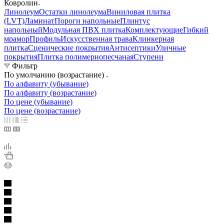
Ковролин
Линолеум
Остатки линолеума
Виниловая плитка
(LVT)
Ламинат
Пороги напольные
Плинтус
напольный
Модульная ПВХ плитка
Комплектующие
Гибкий
мрамор
Профиль
Искусственная трава
Клинкерная
плитка
Сценические покрытия
Антисептики
Уличные
покрытия
Плитка полимернопесчаная
Ступени
Фильтр
По умолчанию (возрастание)
По алфавиту (убывание)
По алфавиту (возрастание)
По цене (убывание)
По цене (возрастание)