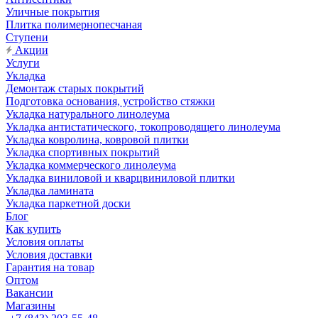
Уличные покрытия
Плитка полимернопесчаная
Ступени
Акции
Услуги
Укладка
Демонтаж старых покрытий
Подготовка основания, устройство стяжки
Укладка натурального линолеума
Укладка антистатического, токопроводящего линолеума
Укладка ковролина, ковровой плитки
Укладка спортивных покрытий
Укладка коммерческого линолеума
Укладка виниловой и кварцвиниловой плитки
Укладка ламината
Укладка паркетной доски
Блог
Как купить
Условия оплаты
Условия доставки
Гарантия на товар
Оптом
Вакансии
Магазины