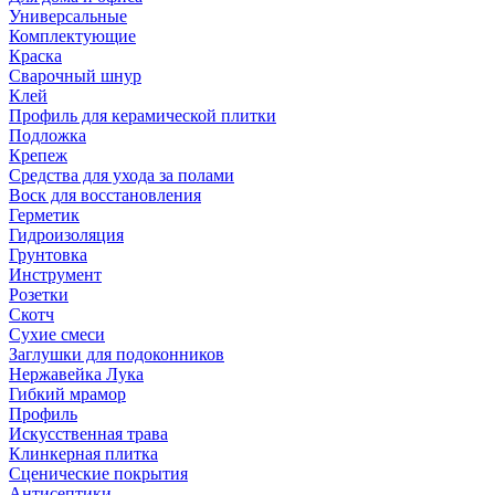
Универсальные
Комплектующие
Краска
Сварочный шнур
Клей
Профиль для керамической плитки
Подложка
Крепеж
Средства для ухода за полами
Воск для восстановления
Герметик
Гидроизоляция
Грунтовка
Инструмент
Розетки
Скотч
Сухие смеси
Заглушки для подоконников
Нержавейка Лука
Гибкий мрамор
Профиль
Искусственная трава
Клинкерная плитка
Сценические покрытия
Антисептики