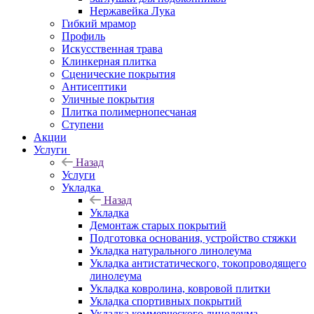
Нержавейка Лука
Гибкий мрамор
Профиль
Искусственная трава
Клинкерная плитка
Сценические покрытия
Антисептики
Уличные покрытия
Плитка полимернопесчаная
Ступени
Акции
Услуги
Назад
Услуги
Укладка
Назад
Укладка
Демонтаж старых покрытий
Подготовка основания, устройство стяжки
Укладка натурального линолеума
Укладка антистатического, токопроводящего
линолеума
Укладка ковролина, ковровой плитки
Укладка спортивных покрытий
Укладка коммерческого линолеума