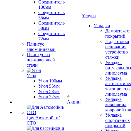
Соединитель
100мм
Соединитель
Услуги
55мм
Соединитель
Укладка
58мм
Демонтаж с
Соединитель
покрытий
72мм
Подготовка
Плинтус
основания,
алюминиевый
устройство
Плинтус из
стяжки
нержавеющей
Укладка
стали
натуральног
линолеума
Угол
Укладка
Угол 100мм
антистатиче
Угол 55мм
токопроводя
Угол 58мм
линолеума
Угол 72мм
Укладка
Акции
ковролина,
ковровой пл
Укладка
Для Автомойки/
спортивных
СТО
покрытий
Укладка