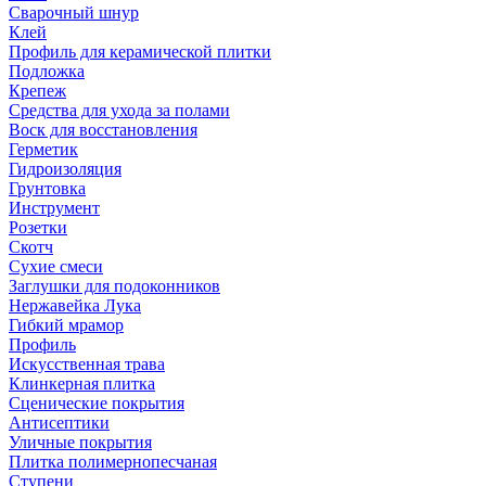
Сварочный шнур
Клей
Профиль для керамической плитки
Подложка
Крепеж
Средства для ухода за полами
Воск для восстановления
Герметик
Гидроизоляция
Грунтовка
Инструмент
Розетки
Скотч
Сухие смеси
Заглушки для подоконников
Нержавейка Лука
Гибкий мрамор
Профиль
Искусственная трава
Клинкерная плитка
Сценические покрытия
Антисептики
Уличные покрытия
Плитка полимернопесчаная
Ступени