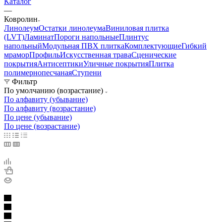
Каталог
—
Ковролин
Линолеум
Остатки линолеума
Виниловая плитка
(LVT)
Ламинат
Пороги напольные
Плинтус
напольный
Модульная ПВХ плитка
Комплектующие
Гибкий
мрамор
Профиль
Искусственная трава
Сценические
покрытия
Антисептики
Уличные покрытия
Плитка
полимернопесчаная
Ступени
Фильтр
По умолчанию (возрастание)
По алфавиту (убывание)
По алфавиту (возрастание)
По цене (убывание)
По цене (возрастание)