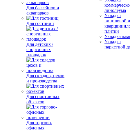
коммерческо
Для бассейнов и
линолеума
аквапарков
Укладка
виниловой 
Для гостиниц
кварцвинил
плитки
Укладка лам
Укладка
Для детских /
паркетной д
спортивных
площадок
Для складов, цехов
и производства
Для спортивных
объектов
Для торгово-
офисных