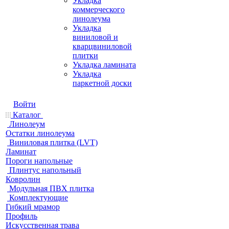
Укладка
коммерческого
линолеума
Укладка
виниловой и
кварцвиниловой
плитки
Укладка ламината
Укладка
паркетной доски
Войти
Каталог
Линолеум
Остатки линолеума
Виниловая плитка (LVT)
Ламинат
Пороги напольные
Плинтус напольный
Ковролин
Модульная ПВХ плитка
Комплектующие
Гибкий мрамор
Профиль
Искусственная трава