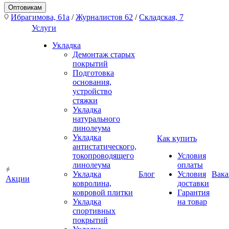
Оптовикам
Ибрагимова, 61а
/
Журналистов 62
/
Складская, 7
Услуги
Укладка
Демонтаж старых
покрытий
Подготовка
основания,
устройство
стяжки
Укладка
натурального
линолеума
Укладка
Как купить
антистатического,
токопроводящего
Условия
линолеума
оплаты
Укладка
Блог
Условия
Вака
Акции
ковролина,
доставки
ковровой плитки
Гарантия
Укладка
на товар
спортивных
покрытий