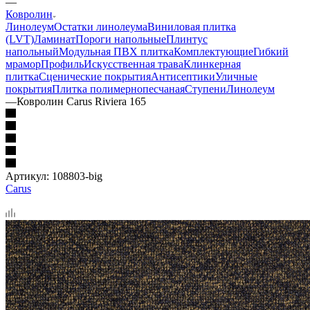
—
Ковролин
Линолеум
Остатки линолеума
Виниловая плитка
(LVT)
Ламинат
Пороги напольные
Плинтус
напольный
Модульная ПВХ плитка
Комплектующие
Гибкий
мрамор
Профиль
Искусственная трава
Клинкерная
плитка
Сценические покрытия
Антисептики
Уличные
покрытия
Плитка полимернопесчаная
Ступени
Линолеум
—
Ковролин Carus Riviera 165
Артикул:
108803-big
Carus