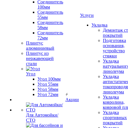
Соединитель
100мм
Соединитель
Услуги
55мм
Соединитель
Укладка
58мм
Демонтаж с
Соединитель
покрытий
72мм
Подготовка
Плинтус
основания,
алюминиевый
устройство
Плинтус из
стяжки
нержавеющей
Укладка
стали
натуральног
линолеума
Угол
Укладка
Угол 100мм
антистатиче
Угол 55мм
токопроводя
Угол 58мм
линолеума
Угол 72мм
Укладка
Акции
ковролина,
ковровой пл
Укладка
Для Автомойки/
спортивных
СТО
покрытий
Укладка