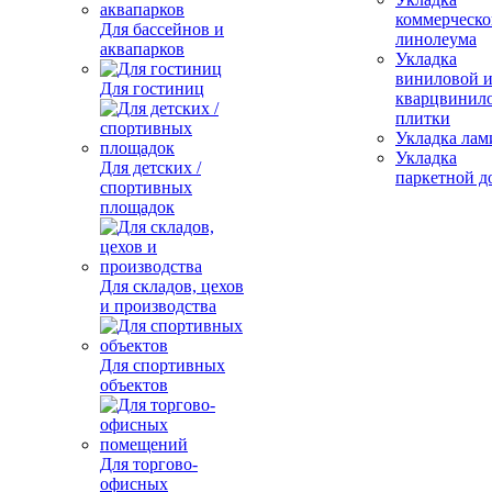
коммерческо
Для бассейнов и
линолеума
аквапарков
Укладка
виниловой 
Для гостиниц
кварцвинил
плитки
Укладка лам
Укладка
Для детских /
паркетной д
спортивных
площадок
Для складов, цехов
и производства
Для спортивных
объектов
Для торгово-
офисных