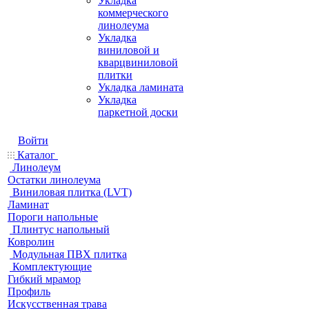
Укладка
коммерческого
линолеума
Укладка
виниловой и
кварцвиниловой
плитки
Укладка ламината
Укладка
паркетной доски
Войти
Каталог
Линолеум
Остатки линолеума
Виниловая плитка (LVT)
Ламинат
Пороги напольные
Плинтус напольный
Ковролин
Модульная ПВХ плитка
Комплектующие
Гибкий мрамор
Профиль
Искусственная трава