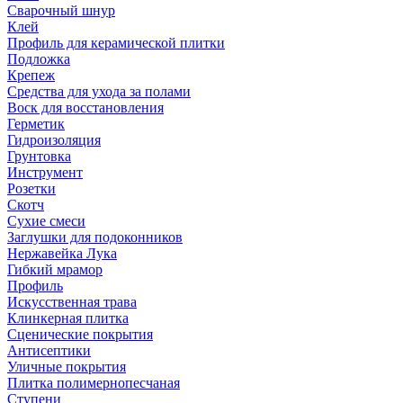
Сварочный шнур
Клей
Профиль для керамической плитки
Подложка
Крепеж
Средства для ухода за полами
Воск для восстановления
Герметик
Гидроизоляция
Грунтовка
Инструмент
Розетки
Скотч
Сухие смеси
Заглушки для подоконников
Нержавейка Лука
Гибкий мрамор
Профиль
Искусственная трава
Клинкерная плитка
Сценические покрытия
Антисептики
Уличные покрытия
Плитка полимернопесчаная
Ступени