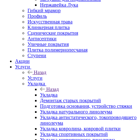
Нержавейка Лука
Гибкий мрамор
Профиль
Искусственная трава
Клинкерная плитка
Сценические покрытия
Антисептики
Уличные покрытия
Плитка полимернопесчаная
Ступени
Акции
Услуги
Назад
Услуги
Укладка
Назад
Укладка
Демонтаж старых покрытий
Подготовка основания, устройство стяжки
Укладка натурального линолеума
Укладка антистатического, токопроводящего
линолеума
Укладка ковролина, ковровой плитки
Укладка спортивных покрытий
Укладка коммерческого линолеума