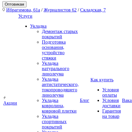
Оптовикам
Ибрагимова, 61а
/
Журналистов 62
/
Складская, 7
Услуги
Укладка
Демонтаж старых
покрытий
Подготовка
основания,
устройство
стяжки
Укладка
натурального
линолеума
Укладка
Как купить
антистатического,
токопроводящего
Условия
линолеума
оплаты
Укладка
Блог
Условия
Вака
Акции
ковролина,
доставки
ковровой плитки
Гарантия
Укладка
на товар
спортивных
покрытий