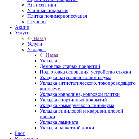
Антисептики
Уличные покрытия
Плитка полимернопесчаная
Ступени
Акции
Услуги
Назад
Услуги
Укладка
Назад
Укладка
Демонтаж старых покрытий
Подготовка основания, устройство стяжки
Укладка натурального линолеума
Укладка антистатического, токопроводящего
линолеума
Укладка ковролина, ковровой плитки
Укладка спортивных покрытий
Укладка коммерческого линолеума
Укладка виниловой и кварцвиниловой
плитки
Укладка ламината
Укладка паркетной доски
Блог
Как купить