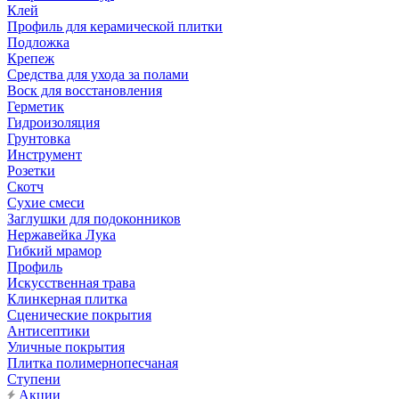
Клей
Профиль для керамической плитки
Подложка
Крепеж
Средства для ухода за полами
Воск для восстановления
Герметик
Гидроизоляция
Грунтовка
Инструмент
Розетки
Скотч
Сухие смеси
Заглушки для подоконников
Нержавейка Лука
Гибкий мрамор
Профиль
Искусственная трава
Клинкерная плитка
Сценические покрытия
Антисептики
Уличные покрытия
Плитка полимернопесчаная
Ступени
Акции