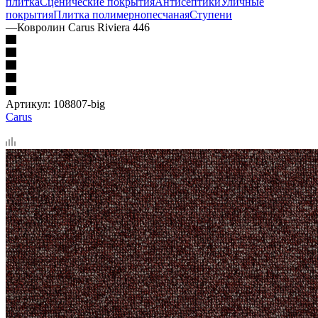
плитка
Сценические покрытия
Антисептики
Уличные
покрытия
Плитка полимернопесчаная
Ступени
—
Ковролин Carus Riviera 446
Артикул:
108807-big
Carus