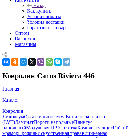
Назад
Как купить
Условия оплаты
Условия доставки
Гарантия на товар
Оптом
Вакансии
Магазины
Ковролин Carus Riviera 446
Главная
—
Каталог
—
Ковролин
Линолеум
Остатки линолеума
Виниловая плитка
(LVT)
Ламинат
Пороги напольные
Плинтус
напольный
Модульная ПВХ плитка
Комплектующие
Гибкий
мрамор
Профиль
Искусственная трава
Клинкерная