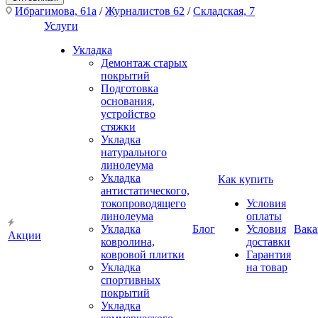
Ибрагимова, 61а
/
Журналистов 62
/
Складская, 7
Услуги
Укладка
Демонтаж старых
покрытий
Подготовка
основания,
устройство
стяжки
Укладка
натурального
линолеума
Укладка
Как купить
антистатического,
токопроводящего
Условия
линолеума
оплаты
Укладка
Блог
Условия
Вака
Акции
ковролина,
доставки
ковровой плитки
Гарантия
Укладка
на товар
спортивных
покрытий
Укладка