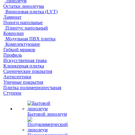
Линолеум
Остатки линолеума
Виниловая плитка (LVT)
Ламинат
Пороги напольные
Плинтус напольный
Ковролин
Модульная ПВХ плитка
Комплектующие
Гибкий мрамор
Профиль
Искусственная трава
Клинкерная плитка
Сценические покрытия
Антисептики
Уличные покрытия
Плитка полимернопесчаная
Ступени
Бытовой линолеум