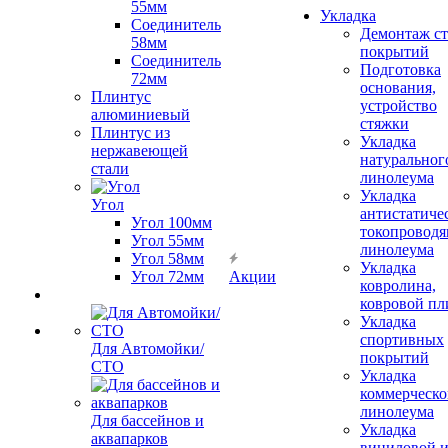
55мм
Укладка
Соединитель
Демонтаж с
58мм
покрытий
Соединитель
Подготовка
72мм
основания,
Плинтус
устройство
алюминиевый
стяжки
Плинтус из
Укладка
нержавеющей
натуральног
стали
линолеума
Укладка
Угол
антистатиче
Угол 100мм
токопроводя
Угол 55мм
линолеума
Угол 58мм
Укладка
Угол 72мм
Акции
ковролина,
ковровой пл
Укладка
спортивных
Для Автомойки/
покрытий
СТО
Укладка
коммерческо
линолеума
Для бассейнов и
Укладка
аквапарков
виниловой 