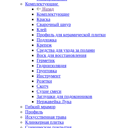
Комплектующие
Назад
Комплектующие
Краска
Сварочный шнур
Клей
Профиль для керамической плитки
Подложка
Крепеж
Средства для ухода за полами
Воск для восстановления
Герметик
Гидроизоляция
Грунтовка
Инструмент
Розетки
Скотч
Сухие смеси
Заглушки для подоконников
Нержавейка Лука
Гибкий мрамор
Профиль
Искусственная трава
Клинкерная плитка
Сценические покрытия