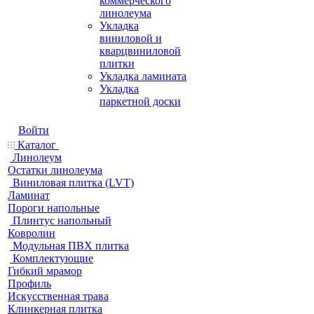
коммерческого
линолеума
Укладка
виниловой и
кварцвиниловой
плитки
Укладка ламината
Укладка
паркетной доски
Войти
Каталог
Линолеум
Остатки линолеума
Виниловая плитка (LVT)
Ламинат
Пороги напольные
Плинтус напольный
Ковролин
Модульная ПВХ плитка
Комплектующие
Гибкий мрамор
Профиль
Искусственная трава
Клинкерная плитка