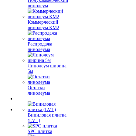
Полукоммерческий
линолеум
Коммерческий
линолеум КМ2
Распродажа
линолеума
Линолеум ширина
5м
Остатки
линолеума
Виниловая плитка
(LVT)
SPC плитка