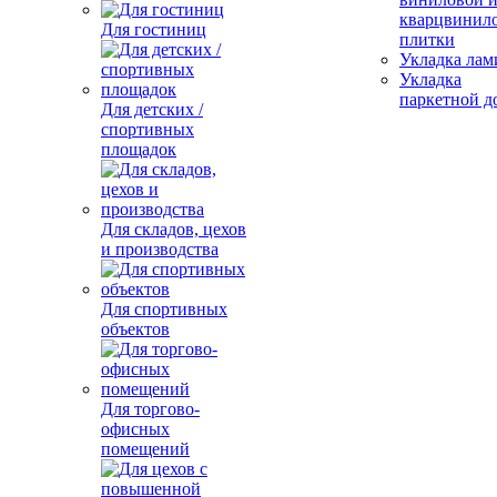
кварцвинил
Для гостиниц
плитки
Укладка лам
Укладка
паркетной д
Для детских /
спортивных
площадок
Для складов, цехов
и производства
Для спортивных
объектов
Для торгово-
офисных
помещений