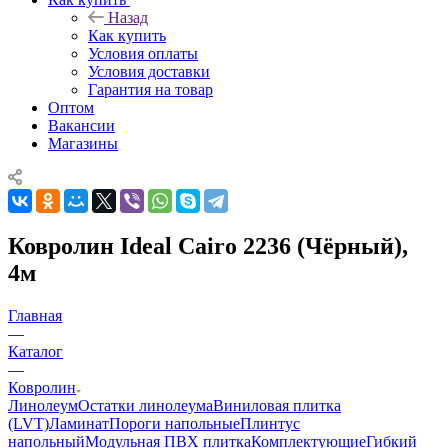
Назад
Как купить
Условия оплаты
Условия доставки
Гарантия на товар
Оптом
Вакансии
Магазины
Ковролин Ideal Cairo 2236 (Чёрный),
4м
Главная
—
Каталог
—
Ковролин
Линолеум
Остатки линолеума
Виниловая плитка
(LVT)
Ламинат
Пороги напольные
Плинтус
напольный
Модульная ПВХ плитка
Комплектующие
Гибкий