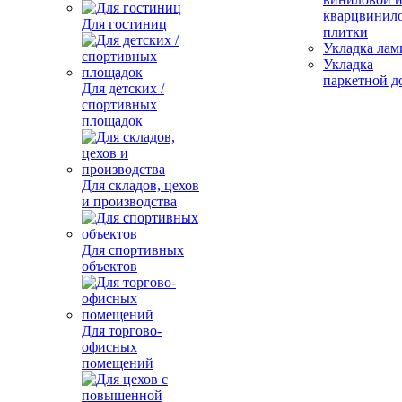
кварцвинил
Для гостиниц
плитки
Укладка лам
Укладка
паркетной д
Для детских /
спортивных
площадок
Для складов, цехов
и производства
Для спортивных
объектов
Для торгово-
офисных
помещений