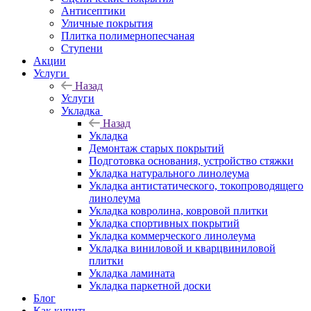
Антисептики
Уличные покрытия
Плитка полимернопесчаная
Ступени
Акции
Услуги
Назад
Услуги
Укладка
Назад
Укладка
Демонтаж старых покрытий
Подготовка основания, устройство стяжки
Укладка натурального линолеума
Укладка антистатического, токопроводящего
линолеума
Укладка ковролина, ковровой плитки
Укладка спортивных покрытий
Укладка коммерческого линолеума
Укладка виниловой и кварцвиниловой
плитки
Укладка ламината
Укладка паркетной доски
Блог
Как купить