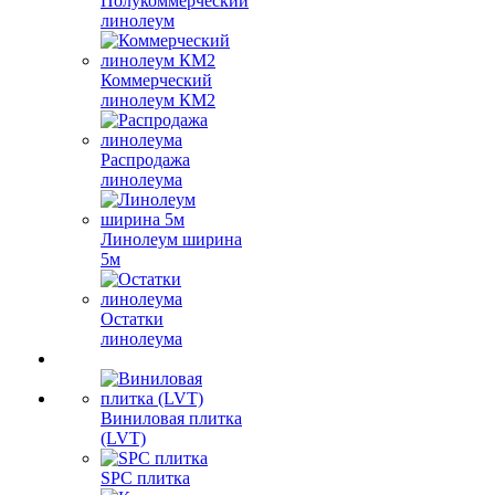
Полукоммерческий
линолеум
Коммерческий
линолеум КМ2
Распродажа
линолеума
Линолеум ширина
5м
Остатки
линолеума
Виниловая плитка
(LVT)
SPC плитка