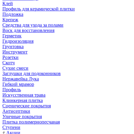
Клей
Профиль для керамической плитки
Подложка
Крепеж
Средства для ухода за полами
Воск для восстановления
Герметик
Гидроизоляция
Грунтовка
Инструмент
Розетки
Скотч
Сухие смеси
Заглушки для подоконников
Нержавейка Лука
Гибкий мрамор
Профиль
Искусственная трава
Клинкерная плитка
Сценические покрытия
Антисептики
Уличные покрытия
Плитка полимернопесчаная
Ступени
Акции