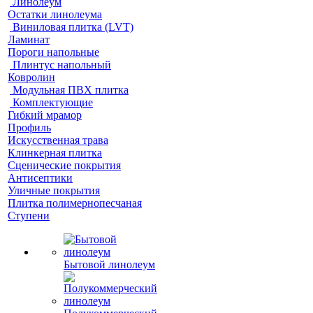
Линолеум
Остатки линолеума
Виниловая плитка (LVT)
Ламинат
Пороги напольные
Плинтус напольный
Ковролин
Модульная ПВХ плитка
Комплектующие
Гибкий мрамор
Профиль
Искусственная трава
Клинкерная плитка
Сценические покрытия
Антисептики
Уличные покрытия
Плитка полимернопесчаная
Ступени
Бытовой линолеум