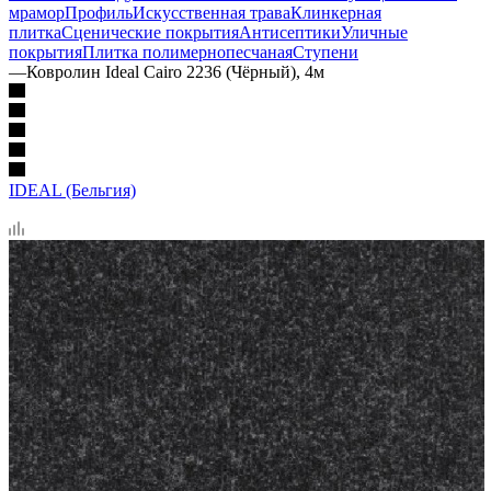
мрамор
Профиль
Искусственная трава
Клинкерная
плитка
Сценические покрытия
Антисептики
Уличные
покрытия
Плитка полимернопесчаная
Ступени
—
Ковролин Ideal Cairo 2236 (Чёрный), 4м
IDEAL (Бельгия)