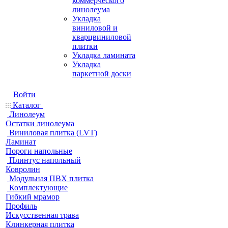
коммерческого
линолеума
Укладка
виниловой и
кварцвиниловой
плитки
Укладка ламината
Укладка
паркетной доски
Войти
Каталог
Линолеум
Остатки линолеума
Виниловая плитка (LVT)
Ламинат
Пороги напольные
Плинтус напольный
Ковролин
Модульная ПВХ плитка
Комплектующие
Гибкий мрамор
Профиль
Искусственная трава
Клинкерная плитка