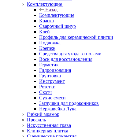
Комплектующие
Назад
Комплектующие
Краска
Сварочный шнур
Клей
Профиль для керамической плитки
Подложка
Крепеж
Средства для ухода за полами
Воск для восстановления
Герметик
Гидроизоляция
Грунтовка
Инструмент
Розетки
Скотч
Сухие смеси
Заглушки для подоконников
Нержавейка Лука
Гибкий мрамор
Профиль
Искусственная трава
Клинкерная плитка
Сценические покрытия