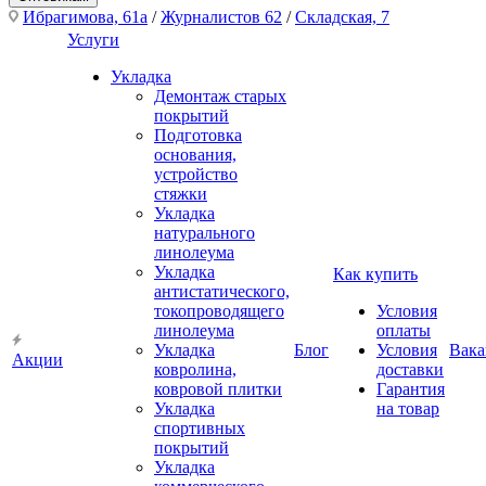
Ибрагимова, 61а
/
Журналистов 62
/
Складская, 7
Услуги
Укладка
Демонтаж старых
покрытий
Подготовка
основания,
устройство
стяжки
Укладка
натурального
линолеума
Укладка
Как купить
антистатического,
токопроводящего
Условия
линолеума
оплаты
Укладка
Блог
Условия
Вака
Акции
ковролина,
доставки
ковровой плитки
Гарантия
Укладка
на товар
спортивных
покрытий
Укладка