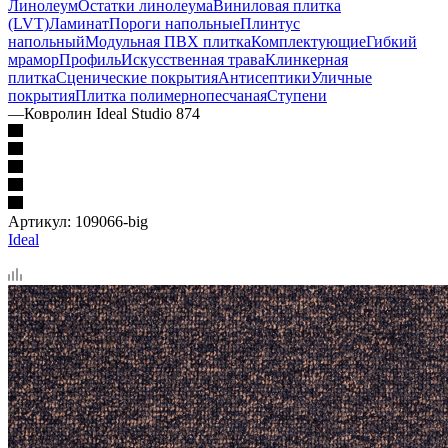
Линолеум
Остатки линолеума
Виниловая плитка
(LVT)
Ламинат
Пороги напольные
Плинтус
напольный
Модульная ПВХ плитка
Комплектующие
Гибкий
мрамор
Профиль
Искусственная трава
Клинкерная
плитка
Сценические покрытия
Антисептики
Уличные
покрытия
Плитка полимернопесчаная
Ступени
—
Ковролин Ideal Studio 874
Артикул:
109066-big
Ideal