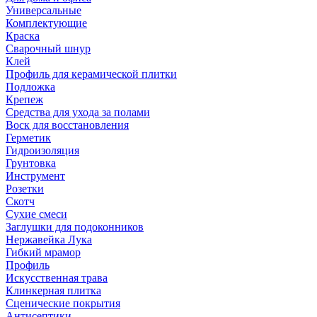
Универсальные
Комплектующие
Краска
Сварочный шнур
Клей
Профиль для керамической плитки
Подложка
Крепеж
Средства для ухода за полами
Воск для восстановления
Герметик
Гидроизоляция
Грунтовка
Инструмент
Розетки
Скотч
Сухие смеси
Заглушки для подоконников
Нержавейка Лука
Гибкий мрамор
Профиль
Искусственная трава
Клинкерная плитка
Сценические покрытия
Антисептики