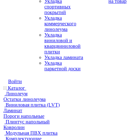
Укладка
на товар
спортивных
покрытий
Укладка
коммерческого
линолеума
Укладка
виниловой и
кварцвиниловой
плитки
Укладка ламината
Укладка
паркетной доски
Войти
Каталог
Линолеум
Остатки линолеума
Виниловая плитка (LVT)
Ламинат
Пороги напольные
Плинтус напольный
Ковролин
Модульная ПВХ плитка
Комплектующие