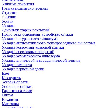
Уличные покрытия
Плитка полимернопесчаная
Ступени
Акции
Услуги
Укладка
Демонтаж старых покрытий
Подготовка основания, устройство стяжки
Укладка натурального линолеума
Укладка антистатического, токопроводящего линолеума
Укладка ковролина, ковровой плитки
Укладка спортивных покрытий
Укладка коммерческого линолеума
Укладка виниловой и кварцвиниловой плитки
Укладка ламината
Укладка паркетной доски
Блог
Как купить
Условия оплаты
Условия доставки
Гарантия на товар
Оптом
Вакансии
Магазины