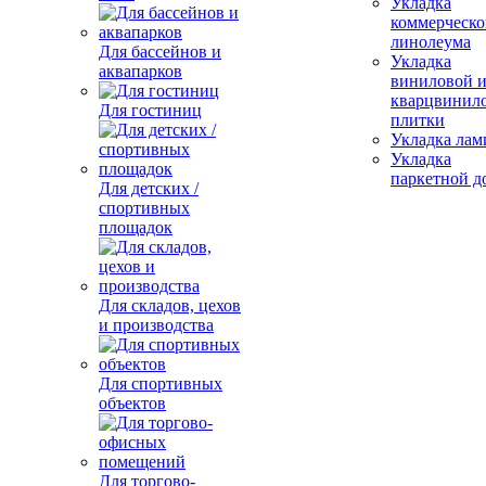
Укладка
коммерческо
линолеума
Для бассейнов и
Укладка
аквапарков
виниловой 
кварцвинил
Для гостиниц
плитки
Укладка лам
Укладка
паркетной д
Для детских /
спортивных
площадок
Для складов, цехов
и производства
Для спортивных
объектов
Для торгово-