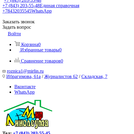
+7 (843) 203-55-48
+7 (843) 203-55-48
Единая справочная
+78432035545
WhatsApp
Заказать звонок
Задать вопрос
Войти
Корзина
0
Избранные товары
0
Сравнение товаров
0
roznica1@mirlin.ru
Ибрагимова, 61а
/
Журналистов 62
/
Складская, 7
Вконтакте
WhatsApp
Тел:
+7 (843) 203-55-45