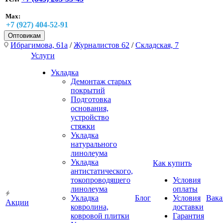
Max:
+7 (927) 404-52-91
Оптовикам
Ибрагимова, 61а
/
Журналистов 62
/
Складская, 7
Услуги
Укладка
Демонтаж старых
покрытий
Подготовка
основания,
устройство
стяжки
Укладка
натурального
линолеума
Укладка
Как купить
антистатического,
токопроводящего
Условия
линолеума
оплаты
Укладка
Блог
Условия
Вака
Акции
ковролина,
доставки
ковровой плитки
Гарантия