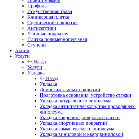
Гибкий мрамор
Профиль
Искусственная трава
Клинкерная плитка
Сценические покрытия
Антисептики
Уличные покрытия
Плитка полимернопесчаная
Ступени
Акции
Услуги
Назад
Услуги
Укладка
Назад
Укладка
Демонтаж старых покрытий
Подготовка основания, устройство стяжки
Укладка натурального линолеума
Укладка антистатического, токопроводящего
линолеума
Укладка ковролина, ковровой плитки
Укладка спортивных покрытий
Укладка коммерческого линолеума
Укладка виниловой и кварцвиниловой