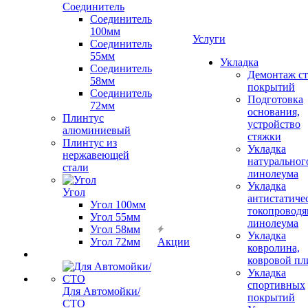
Соединитель
Соединитель
100мм
Услуги
Соединитель
55мм
Укладка
Соединитель
Демонтаж с
58мм
покрытий
Соединитель
Подготовка
72мм
основания,
Плинтус
устройство
алюминиевый
стяжки
Плинтус из
Укладка
нержавеющей
натуральног
стали
линолеума
Укладка
Угол
антистатиче
Угол 100мм
токопроводя
Угол 55мм
линолеума
Угол 58мм
Укладка
Угол 72мм
Акции
ковролина,
ковровой пл
Укладка
спортивных
Для Автомойки/
покрытий
СТО