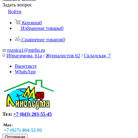
Задать вопрос
Войти
Корзина
0
Избранные товары
0
Сравнение товаров
0
roznica1@mirlin.ru
Ибрагимова, 61а
/
Журналистов 62
/
Складская, 7
Вконтакте
WhatsApp
Тел:
+7 (843) 203-55-45
Max:
+7 (927) 404-52-91
Оптовикам