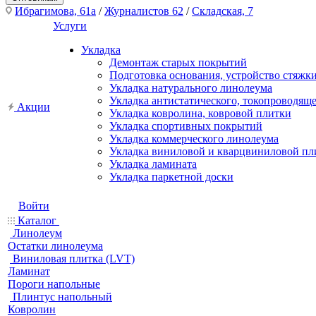
Ибрагимова, 61а
/
Журналистов 62
/
Складская, 7
Услуги
Укладка
Демонтаж старых покрытий
Подготовка основания, устройство стяжк
Укладка натурального линолеума
Укладка антистатического, токопроводящ
Акции
Укладка ковролина, ковровой плитки
Укладка спортивных покрытий
Укладка коммерческого линолеума
Укладка виниловой и кварцвиниловой пл
Укладка ламината
Укладка паркетной доски
Войти
Каталог
Линолеум
Остатки линолеума
Виниловая плитка (LVT)
Ламинат
Пороги напольные
Плинтус напольный
Ковролин