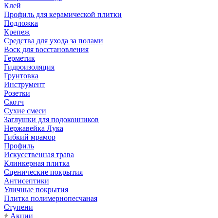
Клей
Профиль для керамической плитки
Подложка
Крепеж
Средства для ухода за полами
Воск для восстановления
Герметик
Гидроизоляция
Грунтовка
Инструмент
Розетки
Скотч
Сухие смеси
Заглушки для подоконников
Нержавейка Лука
Гибкий мрамор
Профиль
Искусственная трава
Клинкерная плитка
Сценические покрытия
Антисептики
Уличные покрытия
Плитка полимернопесчаная
Ступени
Акции