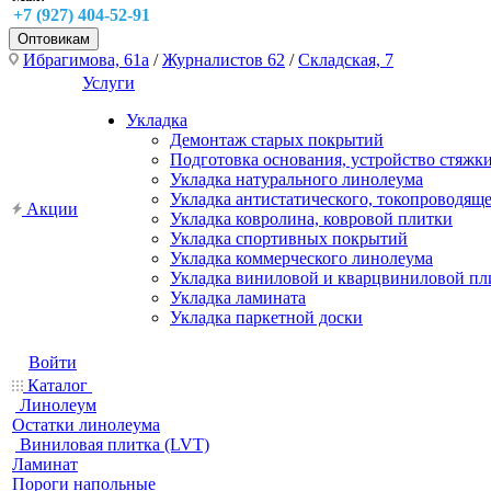
+7 (927) 404-52-91
Оптовикам
Ибрагимова, 61а
/
Журналистов 62
/
Складская, 7
Услуги
Укладка
Демонтаж старых покрытий
Подготовка основания, устройство стяжк
Укладка натурального линолеума
Укладка антистатического, токопроводящ
Акции
Укладка ковролина, ковровой плитки
Укладка спортивных покрытий
Укладка коммерческого линолеума
Укладка виниловой и кварцвиниловой пл
Укладка ламината
Укладка паркетной доски
Войти
Каталог
Линолеум
Остатки линолеума
Виниловая плитка (LVT)
Ламинат
Пороги напольные