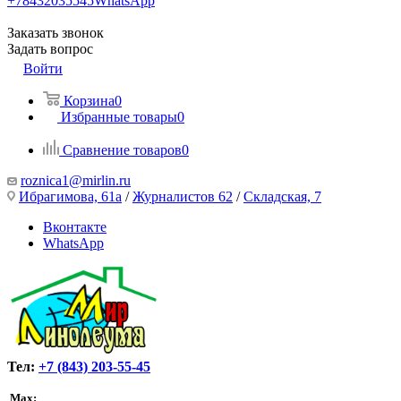
+78432035545
WhatsApp
Заказать звонок
Задать вопрос
Войти
Корзина
0
Избранные товары
0
Сравнение товаров
0
roznica1@mirlin.ru
Ибрагимова, 61а
/
Журналистов 62
/
Складская, 7
Вконтакте
WhatsApp
Тел:
+7 (843) 203-55-45
Max: