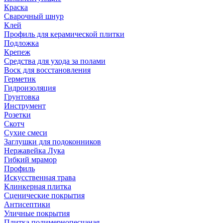
Краска
Сварочный шнур
Клей
Профиль для керамической плитки
Подложка
Крепеж
Средства для ухода за полами
Воск для восстановления
Герметик
Гидроизоляция
Грунтовка
Инструмент
Розетки
Скотч
Сухие смеси
Заглушки для подоконников
Нержавейка Лука
Гибкий мрамор
Профиль
Искусственная трава
Клинкерная плитка
Сценические покрытия
Антисептики
Уличные покрытия
Плитка полимернопесчаная